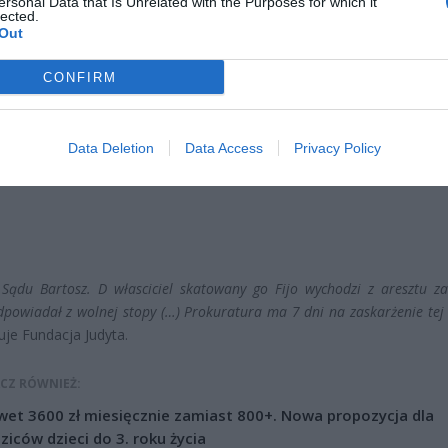
ersonal Data that Is Unrelated with the Purposes for which it
lected.
Out
CONFIRM
ad
Data Deletion
Data Access
Privacy Policy
 Sądu Bartosz. D własciciel skatowany go Fijo wychodzi z aresztu za
dpowiadał z wolnej stopy (…) Prokuratura ma 7 dni na zaskarżenie tej 
uje Fundacja Judyta.
CZ RÓWNIEŻ:
et 3600 zł miesięcznie zamiast 800+. Nowa propozycja dla
ziców dzieci do 3. roku życia