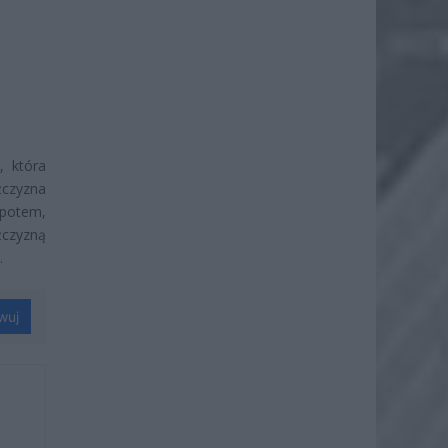
, która
żczyzna
, potem,
żczyzną
.
wuj