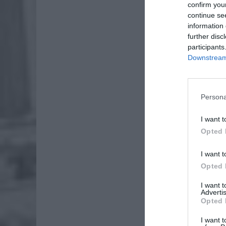
confirm you
continue se
information 
further disc
participants
Downstream 
Persona
I want t
Opted 
I want t
Opted 
I want 
Advertis
Opted 
I want t