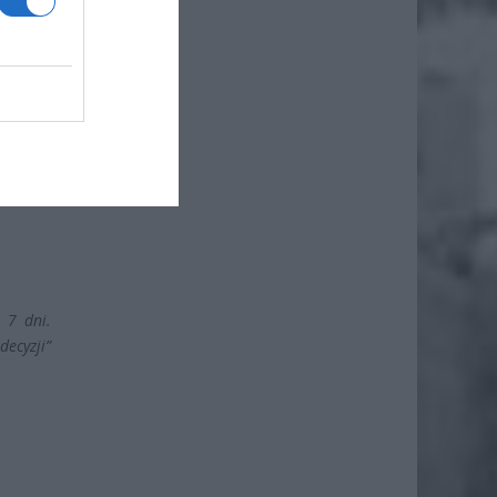
 7 dni.
decyzji”