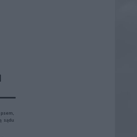
I
 psem,
ą sądu