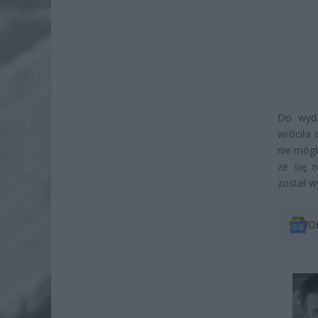
Do wyda
wróciła 
nie mógł
że się n
został w
O