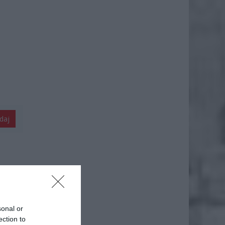
daj
sonal or
ection to