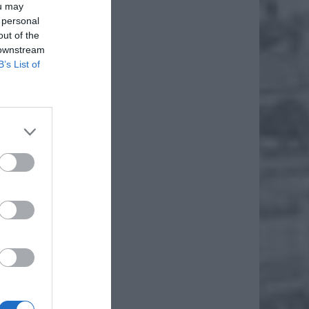
ou may
 personal
out of the
 downstream
B’s List of