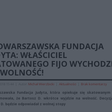
DWARSZAWSKA FUNDACJA
YTA: WŁAŚCICIEL
ATOWANEGO FIJO WYCHODZ
 WOLNOŚĆ!
018 15:44
|
Autor:
Michał Wierzbicki
|
Aktualności
|
Brak komentarzy
szawska Fundacja Judyta, która opiekuje się skatowanym
mowała, że Bartosz D. wkrótce wyjdzie na wolność. Decyzj
 D. będzie odpowiadał z wolnej stopy