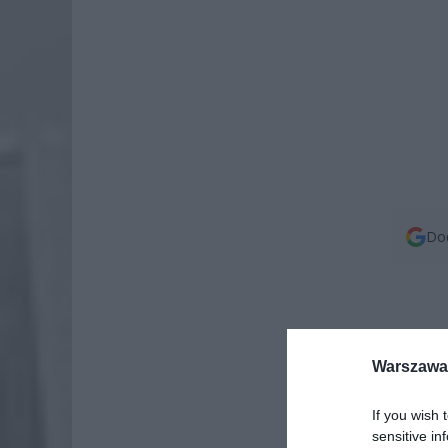
Dod
Warszawa 
If you wish 
sensitive in