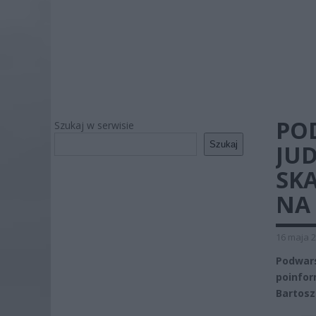
PO
Szukaj w serwisie
Szukaj
JUD
SK
NA
16 maja 2
Podwar
poinfor
Bartosz