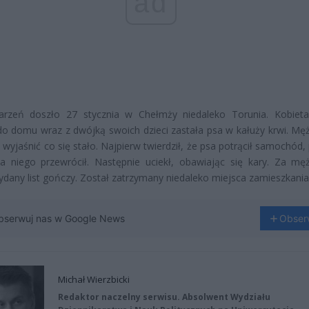
ad
rzeń doszło 27 stycznia w Chełmży niedaleko Torunia. Kobieta
do domu wraz z dwójką swoich dzieci zastała psa w kałuży krwi. Mę
 wyjaśnić co się stało. Najpierw twierdził, że psa potrącił samochód
a niego przewrócił. Następnie uciekł, obawiając się kary. Za mę
ydany list gończy. Został zatrzymany niedaleko miejsca zamieszkania
bserwuj nas w Google News
Obser
Michał Wierzbicki
Redaktor naczelny serwisu. Absolwent Wydziału