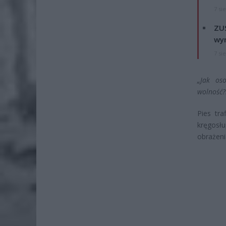
7 si
ZUS
wyn
7 si
„Jak os
wolność?
Pies tr
kręgosł
obrażeni