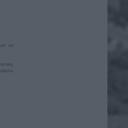
odzi na
złamany
iektóre