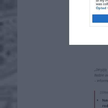
of my P
was col
Opted 
„Decyzją
Będzie o
– inform
ZOBA
Naw
rod