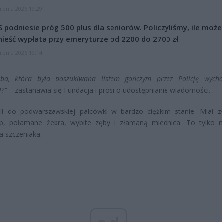
erpnia 2026 19:29
 podniesie próg 500 plus dla seniorów. Policzyliśmy, ile może
ieść wypłata przy emeryturze od 2200 do 2700 zł
erpnia 2026 19:14
oba, która była poszukiwana listem gończym przez Policję wych
!?”
– zastanawia się Fundacja i prosi o udostępnianie wiadomości.
afił do podwarszawskiej palcówki w bardzo ciężkim stanie. Miał 
up, połamane żebra, wybite zęby i złamaną miednica. To tylko n
a szczeniaka.