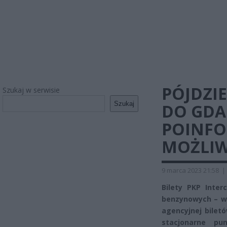
PÓJDZIE
Szukaj w serwisie
Szukaj
DO GDA
POINFO
MOŻLI
9 marca 2023 21:58
|
Bilety PKP Inter
benzynowych – wk
agencyjnej bilet
stacjonarne pu