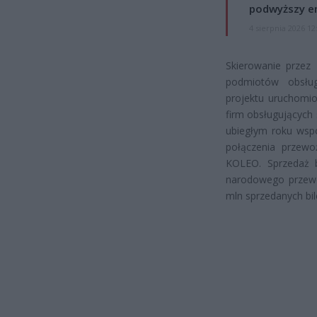
podwyższy e
4 sierpnia 2026 12
Skierowanie przez
podmiotów obsług
projektu uruchomi
firm obsługujących 
ubiegłym roku wspó
połączenia przewo
KOLEO. Sprzedaż b
narodowego przewoź
mln sprzedanych bi