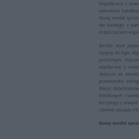
Współpraca z zewnę
warunków handlowy
Nowy model sprzeda
dla każdego z par
rozpoczęciem współ
Bardzo duża popula
dążymy do tego, aby 
podróżnych. Poprze
współpracę z nast
dotarcia do klient
przewoźnika, któreg
Nasza dotychczaso
handlowych i rozwój
korzystają z nowych
członek zarządu PKP
Nowy model sprze