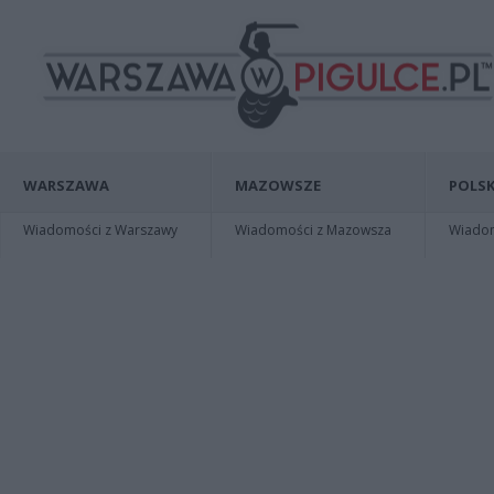
WARSZAWA
MAZOWSZE
POLSK
Wiadomości z Warszawy
Wiadomości z Mazowsza
Wiadomo