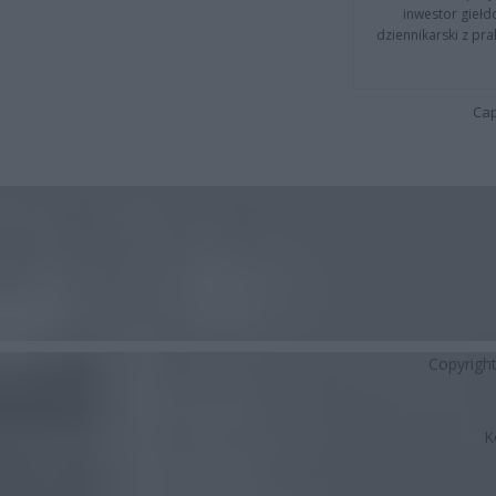
inwestor giełd
dziennikarski z pr
Cap
Copyrigh
K