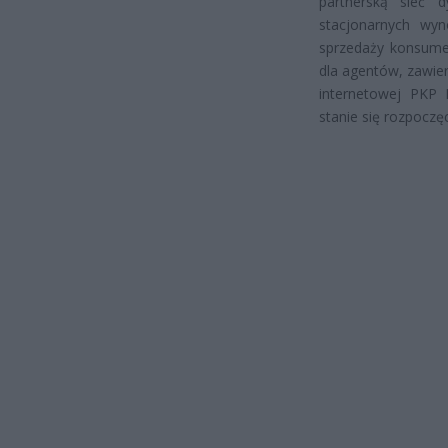
partnerską sieć 
stacjonarnych wyn
sprzedaży konsume
dla agentów, zawie
internetowej PKP 
stanie się rozpoczę