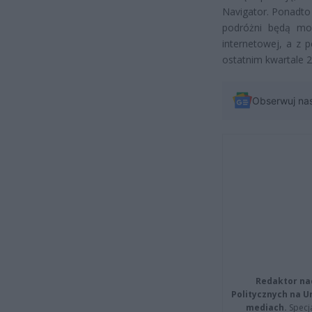
Navigator. Ponadto
podróżni będą mo
internetowej, a z 
ostatnim kwartale 2
Obserwuj na
Redaktor na
Politycznych na 
mediach.
Specja