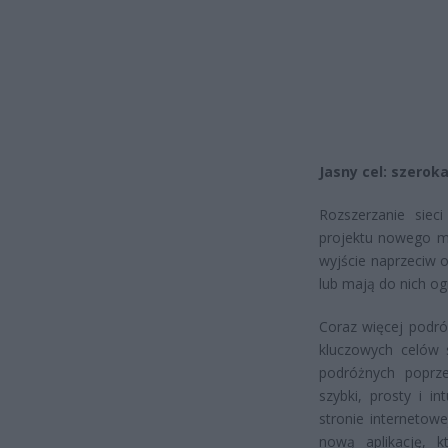
Jasny cel: szerok
Rozszerzanie sieci
projektu nowego mo
wyjście naprzeciw 
lub mają do nich og
Coraz więcej podró
kluczowych celów 
podróżnych poprze
szybki, prosty i in
stronie internetow
nową aplikację, 