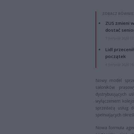
ZOBACZ RÓWNIE
ZUS zmieni w
dostać senio
7 sierpnia 2026 13
Lidl przeceni
początek
4 sierpnia 2026 16
Nowy model sprzed
saloników prasowy
dystrybuujących us
wyłączeniem kolejo
sprzedażą usług d
spełniających okre
Nowa formuła agen