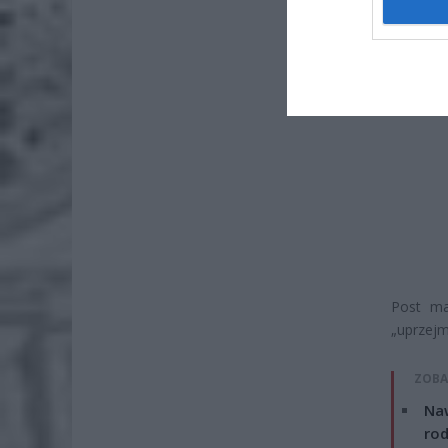
Post ma
„uprzejm
ZOBA
Naw
rod