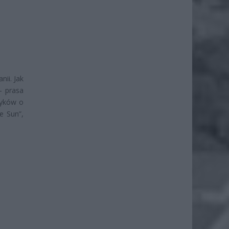
nii. Jak
– prasa
zyków o
e Sun”,