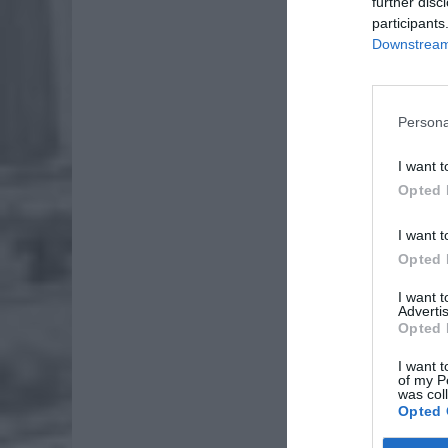
further disc
participants
Downstream 
Persona
I want t
Opted 
I want t
Opted 
I want 
Advertis
Opted 
I want t
of my P
was col
Opted 