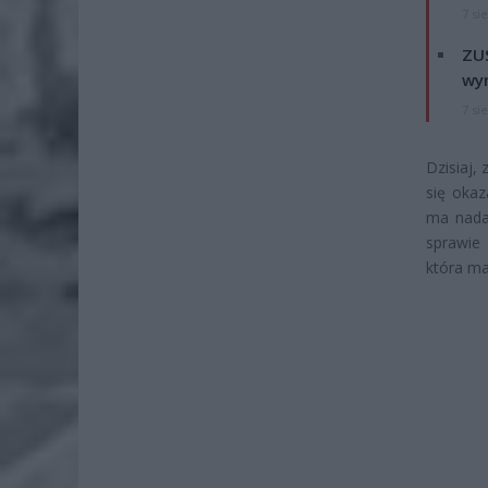
7 si
ZUS
wyn
7 si
Dzisiaj,
się oka
ma nadal
sprawie
która ma