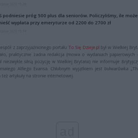
erpnia 2026 19:29
 podniesie próg 500 plus dla seniorów. Policzyliśmy, ile może
ieść wypłata przy emeryturze od 2200 do 2700 zł
erpnia 2026 19:14
 zespół z zaprzyjaźnionego portalu
To Się Dzieje.pl
był w Wielkiej Bryta
zało, praktycznie żadna redakcja (mowa o wydaniach papierowych 
 niezwykle silną pozycję w Wielkiej Brytanii) nie informuje Brytyjc
 małego Alfiego Evansa. Chlubnym wyjątkiem jest bulwarówka „Th
 też artykuły na stronie internetowej.
ad