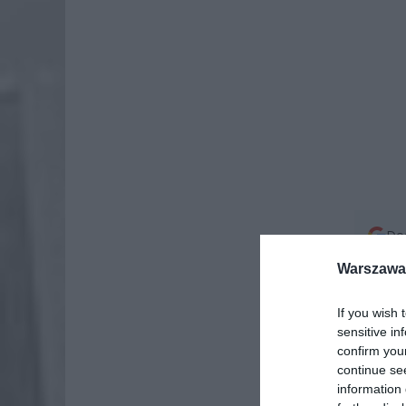
Dod
Warszawa 
If you wish 
sensitive in
confirm you
continue se
information 