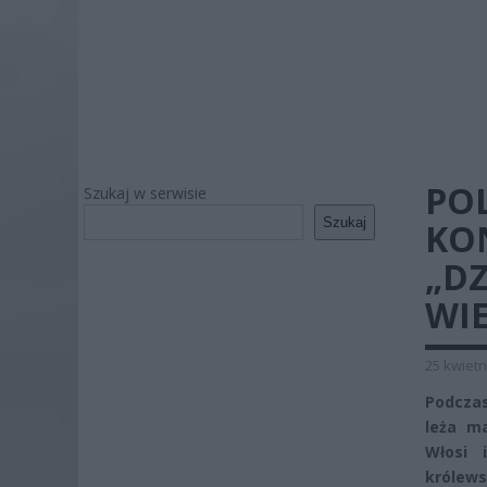
PO
Szukaj w serwisie
Szukaj
KO
„DZ
WIE
25 kwietn
Podczas
leża ma
Włosi 
królews