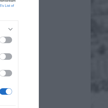
 downstream
B’s List of