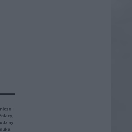
.
W
y
nicze i
olacy,
odziny
nuka.