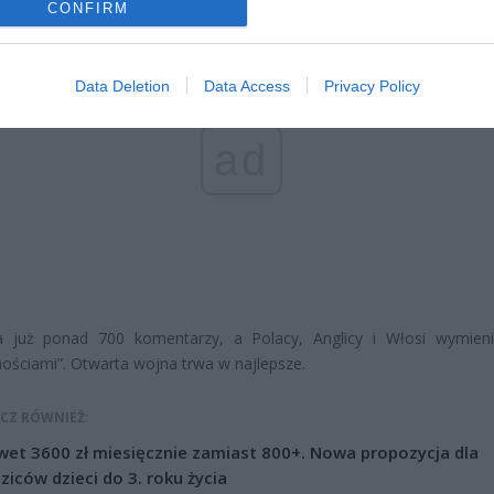
CONFIRM
Data Deletion
Data Access
Privacy Policy
ad
 już ponad 700 komentarzy, a Polacy, Anglicy i Włosi wymieni
ościami”. Otwarta wojna trwa w najlepsze.
CZ RÓWNIEŻ:
et 3600 zł miesięcznie zamiast 800+. Nowa propozycja dla
ziców dzieci do 3. roku życia