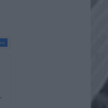
wuj
na