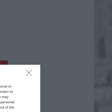
daj
sonal or
ection to
ou may
 personal
out of the