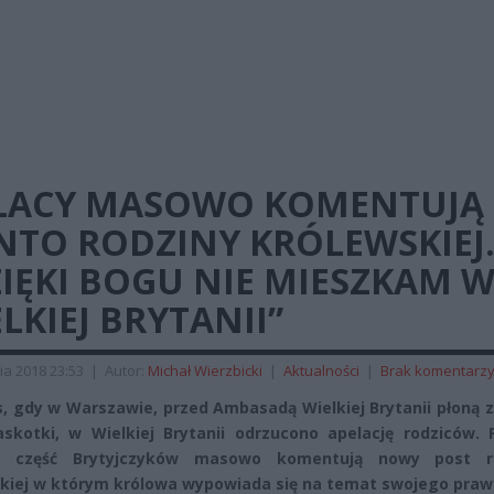
LACY MASOWO KOMENTUJĄ
NTO RODZINY KRÓLEWSKIEJ
IĘKI BOGU NIE MIESZKAM 
LKIEJ BRYTANII”
ia 2018 23:53
|
Autor:
Michał Wierzbicki
|
Aktualności
|
Brak komentarz
, gdy w Warszawie, przed Ambasadą Wielkiej Brytanii płoną z
skotki, w Wielkiej Brytanii odrzucono apelację rodziców. P
i część Brytyjczyków masowo komentują nowy post r
kiej w którym królowa wypowiada się na temat swojego praw