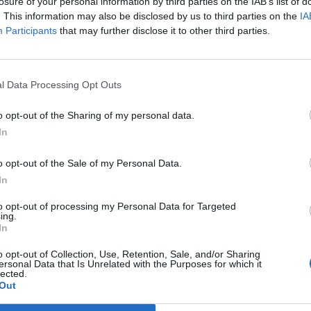
losure of your personal information by third parties on the IAB’s list of
. This information may also be disclosed by us to third parties on the
IA
Participants
that may further disclose it to other third parties.
l Data Processing Opt Outs
o opt-out of the Sharing of my personal data.
In
o opt-out of the Sale of my Personal Data.
In
to opt-out of processing my Personal Data for Targeted
ing.
In
o opt-out of Collection, Use, Retention, Sale, and/or Sharing
ersonal Data that Is Unrelated with the Purposes for which it
lected.
Out