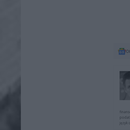
O
finans
podat
język 