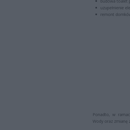
budowa toalet p
uzupełnienie el
remont domków 
Ponadto, w ramach
Wody oraz zmianę 