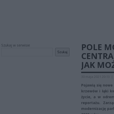
POLE 
Szukaj w serwisie
Szukaj
CENTRA
JAK MO
30 maja 2021 20:13
|
Pojawią się nowe 
krzewów i łąki k
życie, a w odr
reportażu. Zarz
modernizację par