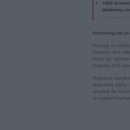
1600 zł mies
Wiadomo, co
4 sierpnia 2026 12
Harmonogram pr
Przetarg na robot
Otwarcie ofert od
znany po wyłonie
listopada 2022 roku
Pragniemy zaznacz
wyłączenia parku 
uciążliwe dla Pańs
szczegółach będzie