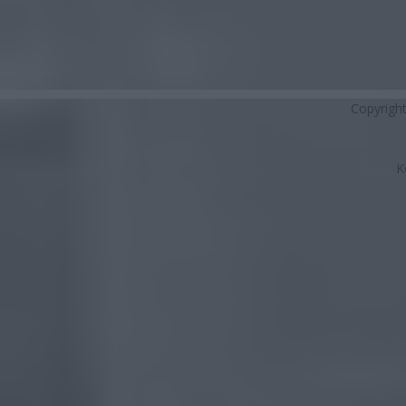
Copyrigh
K