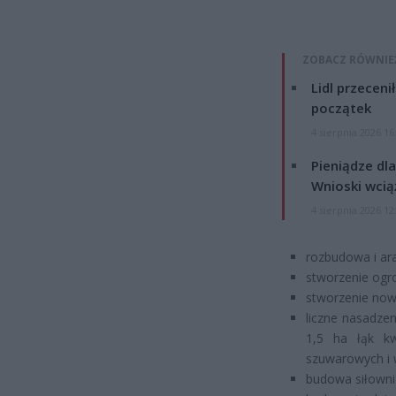
ZOBACZ RÓWNIE
Lidl przeceni
początek
4 sierpnia 2026 16
Pieniądze dla
Wnioski wcią
4 sierpnia 2026 12
rozbudowa i ara
stworzenie ogr
stworzenie now
liczne nasadzen
1,5 ha łąk kw
szuwarowych i
budowa siłowni