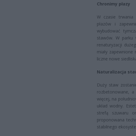
Chronimy płazy
W czasie trwania
płazów i zapewn
wybudować tymcza
stawów. W parku w
renaturyzacji duż
miały zapewnione m
liczne nowe siedlisk
Naturalizacja st
Duży staw zostanie
rozbetonowane, a 
więcej, na południ
układ wodny. Este
strefą szuwaru or
proponowana techn
stabilnego ekosys