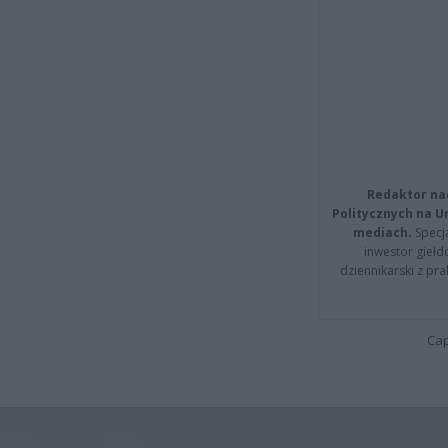
Redaktor na
Politycznych na 
mediach.
Specja
inwestor giełd
dziennikarski z pr
Cap