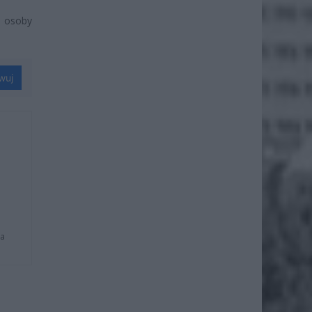
 osoby
wuj
na