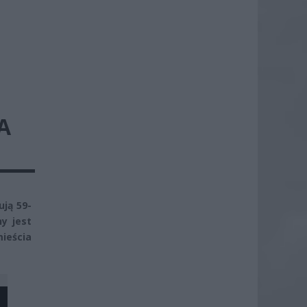
A
ują 59-
y jest
ieścia