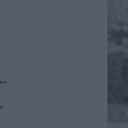
iero
ł.