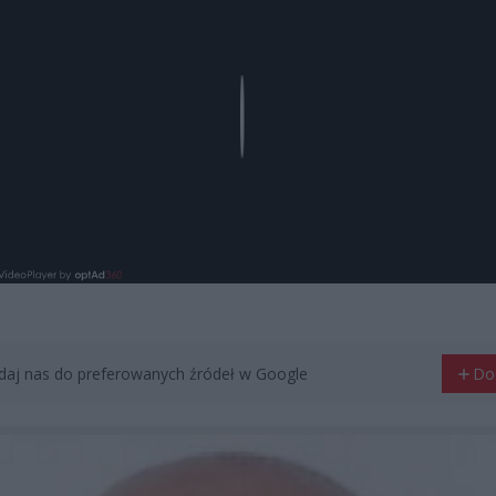
Play
aj nas do preferowanych źródeł w Google
Do