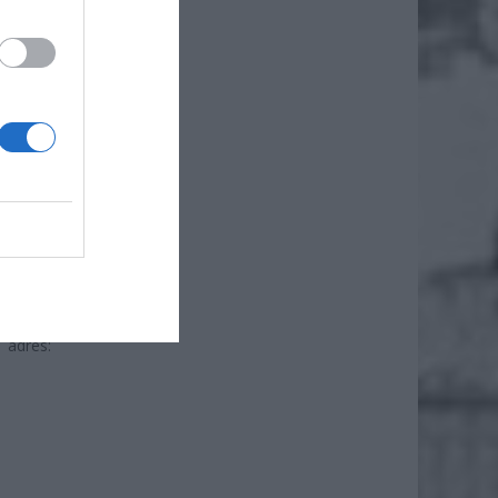
 pobytu
22 603-
-30, 22
ywać za
res: