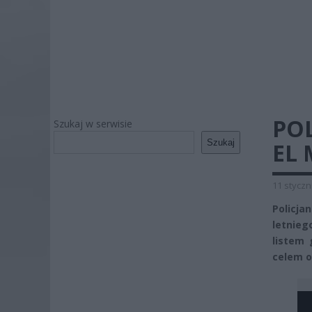
PO
Szukaj w serwisie
Szukaj
EL 
11 styczn
Policja
letnieg
listem
celem o