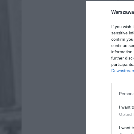
Warszawa 
If you wish 
sensitive in
confirm you
continue se
information 
further disc
participants
Downstream 
Persona
I want t
Opted 
I want t