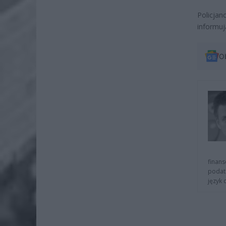
Policja
informują
O
finans
podat
język 