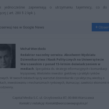
nci jednocześnie zapewniają o utrzymaniu tajemnicy, co do
cej ( art. 280 § 2 kpk ).
bserwuj nas w Google News
Obser
Michał Wierzbicki
Redaktor naczelny serwisu. Absolwent Wydziału
Dziennikarstwa i Nauk Politycznych na Uniwersytecie
Warszawskim z ponad 15-letnim doświadczeniem w
mediach.
Specjalista ds. strategii informacyjnych i komunikacji
kryzysowej. Wieloletni inwestor giełdowy i praktyk rynków
owych. W swoich tekstach łączy warsztat dziennikarski z praktyczną wiedzą o
kach, inwestowaniu i mechanizmach rynkowych, tłumacząc zawiłości ekonomii 
codzienny.
Capital Media S.C. ul. Grzybowska 87, 00-844 Warszawa
Kontakt z redakcją: Kontakt@warszawawpigulce.pl