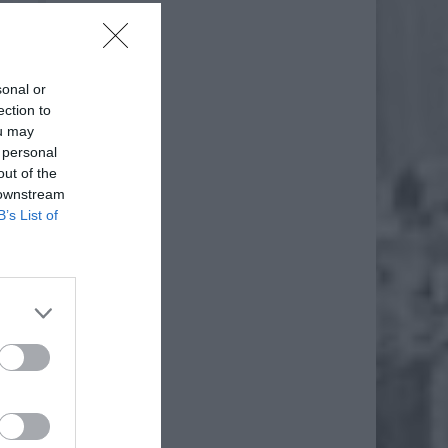
sonal or
ection to
ou may
 personal
out of the
 downstream
B’s List of