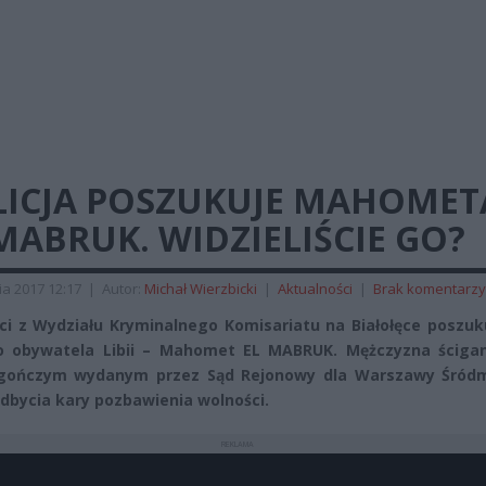
LICJA POSZUKUJE MAHOMET
MABRUK. WIDZIELIŚCIE GO?
ia 2017 12:17
|
Autor:
Michał Wierzbicki
|
Aktualności
|
Brak komentarzy
nci z Wydziału Kryminalnego Komisariatu na Białołęce poszuk
o obywatela Libii – Mahomet EL MABRUK. Mężczyzna ścigan
 gończym wydanym przez Sąd Rejonowy dla Warszawy Śródm
dbycia kary pozbawienia wolności.
REKLAMA