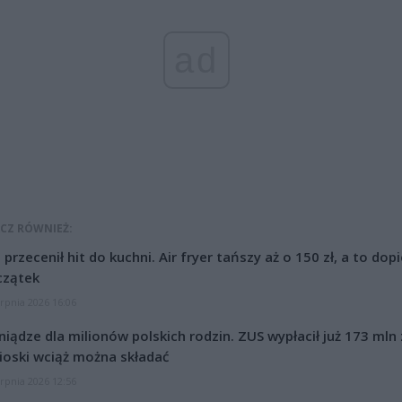
ad
CZ RÓWNIEŻ:
l przecenił hit do kuchni. Air fryer tańszy aż o 150 zł, a to dop
czątek
erpnia 2026 16:06
niądze dla milionów polskich rodzin. ZUS wypłacił już 173 mln z
oski wciąż można składać
erpnia 2026 12:56