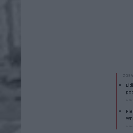
ZOBA
Lid
po
4 si
Pie
Wni
4 si