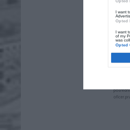
Opted 
I want 
Advertis
Opted 
I want t
of my P
was col
Opted 
Funkcjon
poszuki
52-18, 
603-51-3
pośr
oficer.p