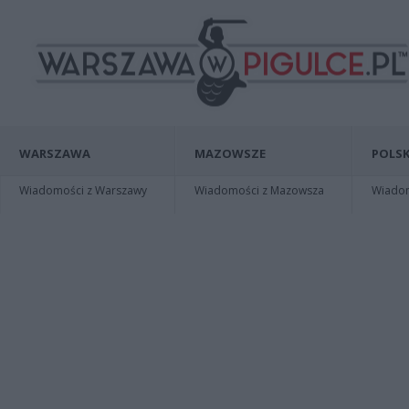
WARSZAWA
MAZOWSZE
POLSK
Wiadomości z Warszawy
Wiadomości z Mazowsza
Wiadomo