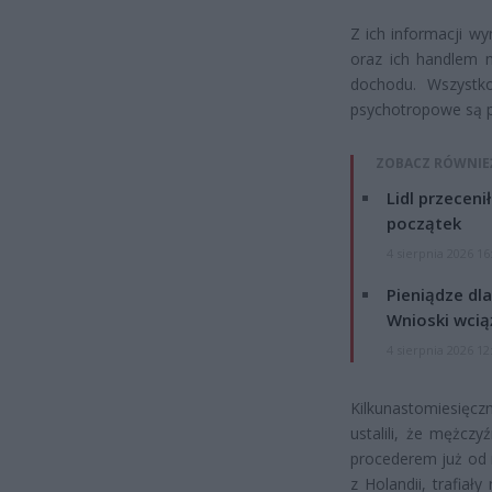
Z ich informacji w
oraz ich handlem n
dochodu. Wszystk
psychotropowe są p
ZOBACZ RÓWNIE
Lidl przeceni
początek
4 sierpnia 2026 16
Pieniądze dla
Wnioski wcią
4 sierpnia 2026 12
Kilkunastomiesięcz
ustalili, że mężczy
procederem już od 
z Holandii, trafia