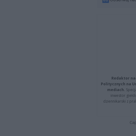
Redaktor na
Politycznych na 
mediach.
Specja
inwestor giełd
dziennikarski z pr
Cap