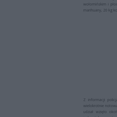
wołomińskim i pło
marihuany, 20 kg ko
Z informacji poli
wielokrotnie notow
udział wzięło oko