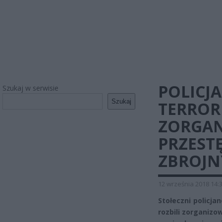
POLICJA
Szukaj w serwisie
Szukaj
TERROR
ZORGA
PRZEST
ZBROJ
12 września 2018 14:
Stołeczni policja
rozbili zorganiz