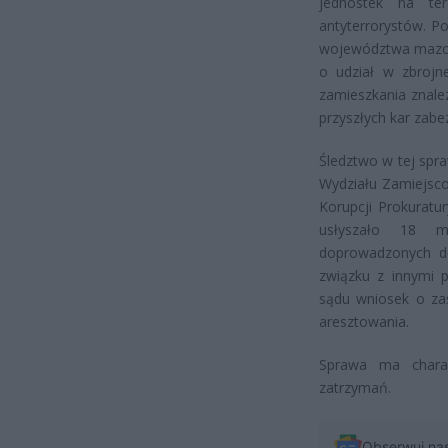
jednostek na ter
antyterrorystów. Po
województwa mazow
o udział w zbrojn
zamieszkania znale
przyszłych kar zabez
Śledztwo w tej spr
Wydziału Zamiejsc
Korupcji Prokuratu
usłyszało 18 m
doprowadzonych do
związku z innymi 
sądu wniosek o za
aresztowania.
Sprawa ma charak
zatrzymań.
Obserwuj na