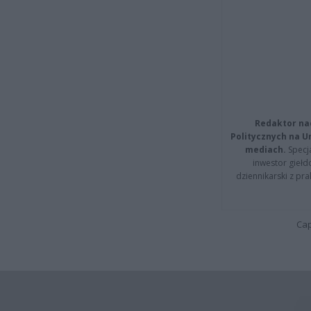
Redaktor na
Politycznych na 
mediach.
Specja
inwestor giełd
dziennikarski z pr
Cap