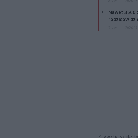
8 sierpnia 2026 15
Nawet 3600 z
rodziców dzie
7 sierpnia 2026 19
Z raportu wynika t