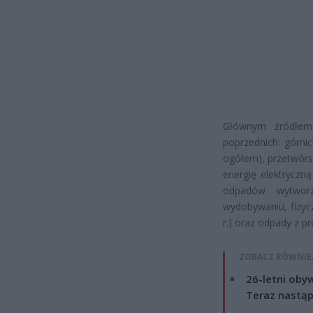
Głównym źródłem
poprzednich: górni
ogółem), przetwórs
energię elektryczną
odpadów wytworz
wydobywaniu, fizycz
r.) oraz odpady z p
ZOBACZ RÓWNIE
26-letni obyw
Teraz nastąp