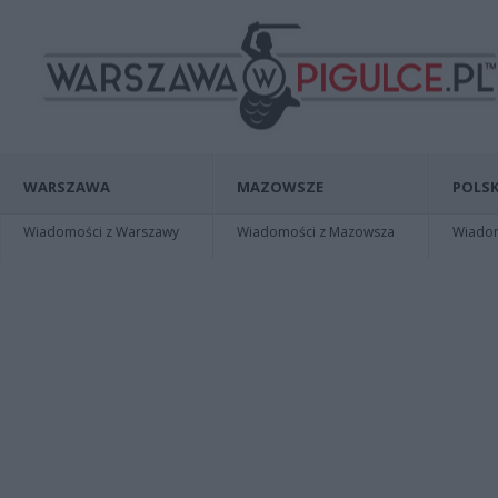
WARSZAWA
MAZOWSZE
POLSK
Wiadomości z Warszawy
Wiadomości z Mazowsza
Wiadomo