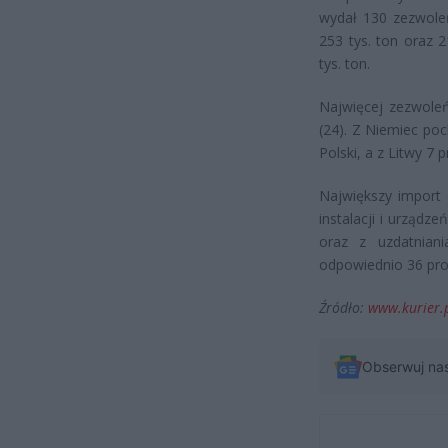
wydał 130 zezwole
253 tys. ton oraz
tys. ton.
Najwięcej zezwoleń
(24). Z Niemiec poc
Polski, a z Litwy 7 p
Największy import 
instalacji i urząd
oraz z uzdatnian
odpowiednio 36 proc
Źródło:
www.kurier.
Obserwuj na