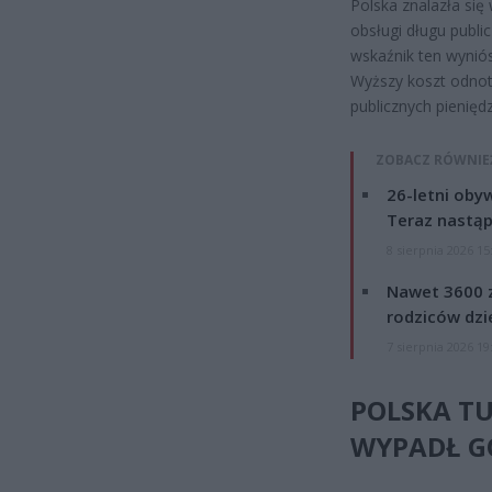
Polska znalazła się
obsługi długu publ
wskaźnik ten wyniós
Wyższy koszt odnot
publicznych pienięd
ZOBACZ RÓWNIE
26-letni obyw
Teraz nastąp
8 sierpnia 2026 15
Nawet 3600 z
rodziców dzie
7 sierpnia 2026 19
POLSKA TU
WYPADŁ G