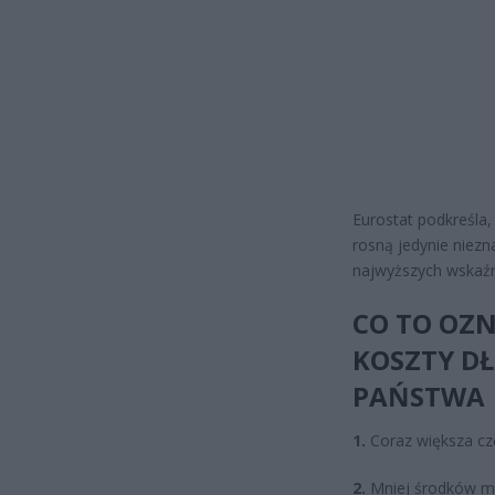
Eurostat podkreśla,
rosną jedynie niezn
najwyższych wskaźn
CO TO OZN
KOSZTY D
PAŃSTWA
1.
Coraz większa czę
2.
Mniej środków mo