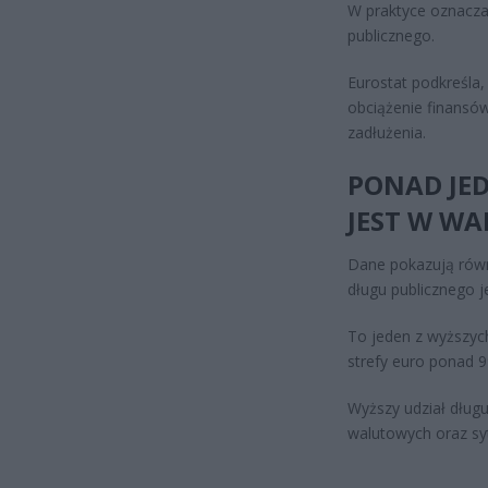
W praktyce oznacza
publicznego.
Eurostat podkreśla,
obciążenie finansó
zadłużenia.
PONAD JE
JEST W W
Dane pokazują równi
długu publicznego j
To jeden z wyższych
strefy euro ponad 
Wyższy udział dłu
walutowych oraz sy