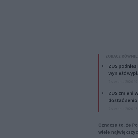
ZOBACZ RÓWNIE
ZUS podniesie
wynieść wypł
7 sierpnia 2026 19
ZUS zmieni w
dostać senio
7 sierpnia 2026 13
Oznacza to, że Po
wiele największy