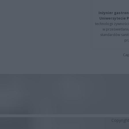
Inżynier gastron
Uniwersytecie P
technologii żywności 
w prześwietlani
standardów sanita
pr
Cap
Copyrigh