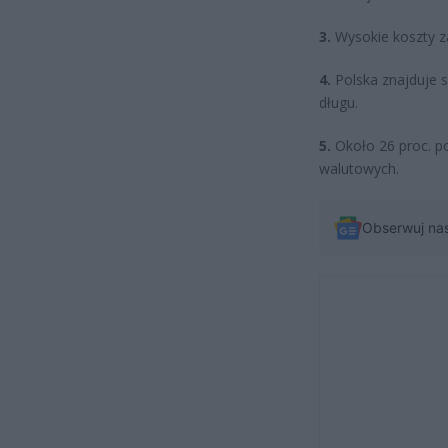
3.
Wysokie koszty za
4.
Polska znajduje 
długu.
5.
Około 26 proc. po
walutowych.
Obserwuj na