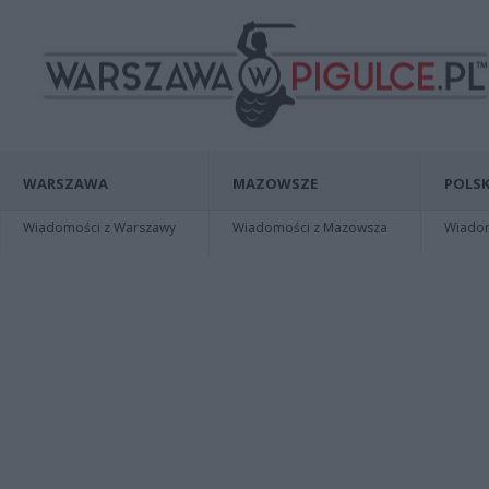
WARSZAWA
MAZOWSZE
POLSK
Wiadomości z Warszawy
Wiadomości z Mazowsza
Wiadomo