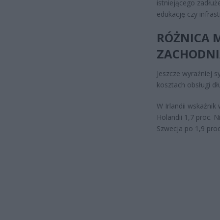
istniejącego zadłuż
edukację czy infrast
RÓŻNICA M
ZACHODNI
Jeszcze wyraźniej s
kosztach obsługi dł
W Irlandii wskaźnik
Holandii 1,7 proc. 
Szwecja po 1,9 proc