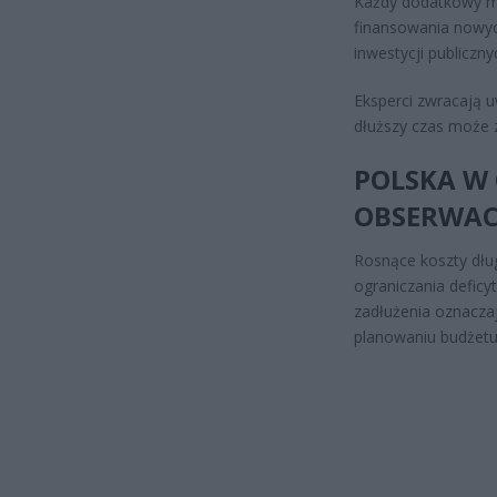
Każdy dodatkowy mi
finansowania nowyc
inwestycji publiczny
Eksperci zwracają 
dłuższy czas może 
POLSKA W
OBSERWAC
Rosnące koszty dłu
ograniczania deficy
zadłużenia oznacza
planowaniu budżetu