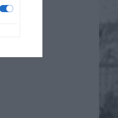
0 Euro
trafiły
iej, że
ie było
udziale