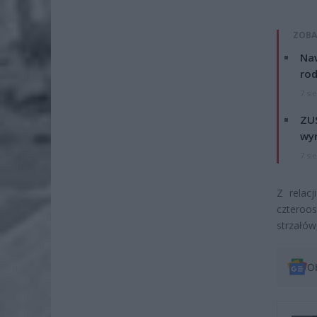
ZOBA
Naw
rod
7 si
ZUS
wyn
7 si
Z relacj
czteroos
strzałów
O