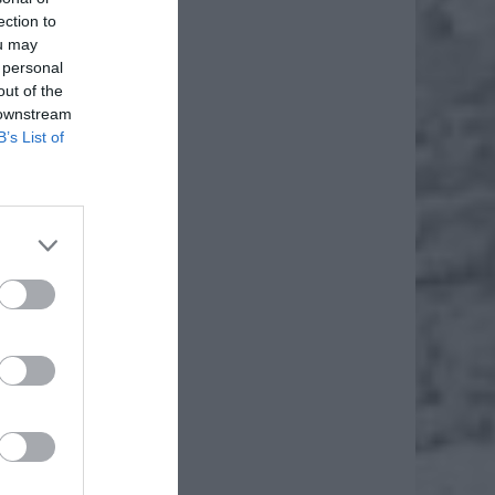
ection to
ou may
 personal
out of the
 downstream
B’s List of