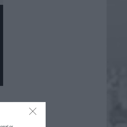
daj
sonal or