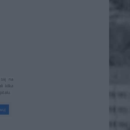
 się na
i kilka
italu.
wuj