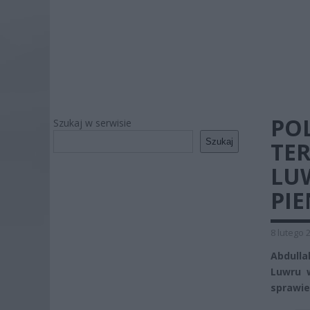
PO
Szukaj w serwisie
Szukaj
TE
LU
PIE
8 lutego 
Abdulla
Luwru 
sprawie