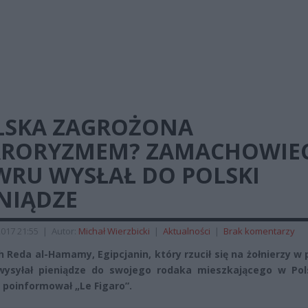
LSKA ZAGROŻONA
RRORYZMEM? ZAMACHOWIEC
WRU WYSŁAŁ DO POLSKI
NIĄDZE
2017 21:55
|
Autor:
Michał Wierzbicki
|
Aktualności
|
Brak komentarzy
h Reda al-Hamamy, Egipcjanin, który rzucił się na żołnierzy w 
wysyłał pieniądze do swojego rodaka mieszkającego w Pol
 poinformował „Le Figaro”.