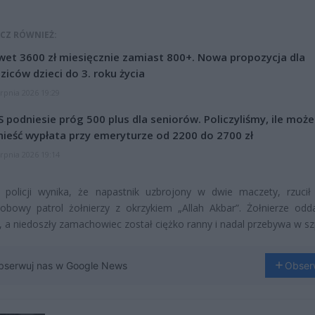
CZ RÓWNIEŻ:
et 3600 zł miesięcznie zamiast 800+. Nowa propozycja dla
ziców dzieci do 3. roku życia
erpnia 2026 19:29
 podniesie próg 500 plus dla seniorów. Policzyliśmy, ile może
ieść wypłata przy emeryturze od 2200 do 2700 zł
erpnia 2026 19:14
i policji wynika, że napastnik uzbrojony w dwie maczety, rzucił
obowy patrol żołnierzy z okrzykiem „Allah Akbar”. Żołnierze oddal
, a niedoszły zamachowiec został ciężko ranny i nadal przebywa w szp
bserwuj nas w Google News
Obser