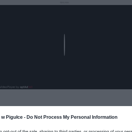
REKLAMA
Play
aj nas do preferowanych źródeł w Google
Do
w Pigułce -
Do Not Process My Personal Information
to opt-out of the sale, sharing to third parties, or processing of your per