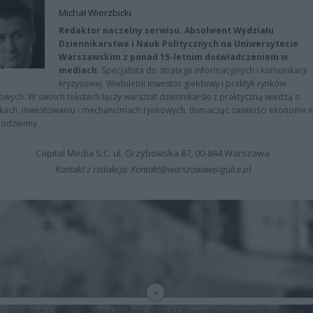
Michał Wierzbicki
Redaktor naczelny serwisu. Absolwent Wydziału
Dziennikarstwa i Nauk Politycznych na Uniwersytecie
Warszawskim z ponad 15-letnim doświadczeniem w
mediach.
Specjalista ds. strategii informacyjnych i komunikacji
kryzysowej. Wieloletni inwestor giełdowy i praktyk rynków
owych. W swoich tekstach łączy warsztat dziennikarski z praktyczną wiedzą o
kach, inwestowaniu i mechanizmach rynkowych, tłumacząc zawiłości ekonomii 
codzienny.
Capital Media S.C. ul. Grzybowska 87, 00-844 Warszawa
Kontakt z redakcją: Kontakt@warszawawpigulce.pl
Copyright © 2026
Niezależny portal warszawawpigulce.pl
∗