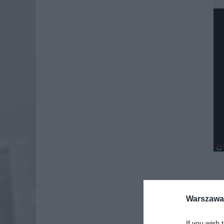
Dod
Warszawa 
If you wish 