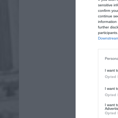
sensitive in
confirm you
continue se
information 
further disc
participants
Downstream 
Persona
I want t
Opted 
I want t
Opted 
I want 
Advertis
Opted 