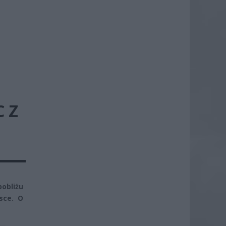
 Z
pobliżu
sce. O