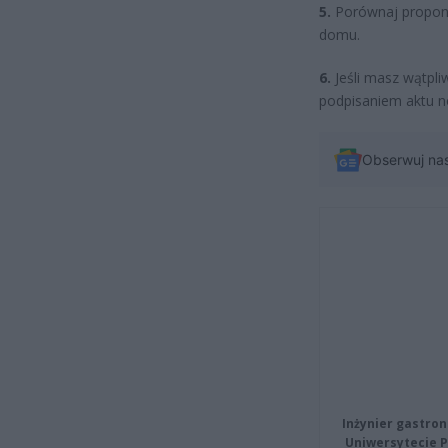
5.
Porównaj propono
domu.
6.
Jeśli masz wątpli
podpisaniem aktu n
Obserwuj na
Inżynier gastron
Uniwersytecie P