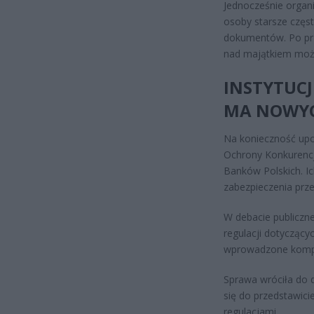
Jednocześnie organ
osoby starsze częs
dokumentów. Po prz
nad majątkiem może
INSTYTUCJ
MA NOWYC
Na konieczność upo
Ochrony Konkurenc
Banków Polskich. I
zabezpieczenia prz
W debacie publiczne
regulacji dotyczący
wprowadzone komple
Sprawa wróciła do 
się do przedstawici
regulacjami.