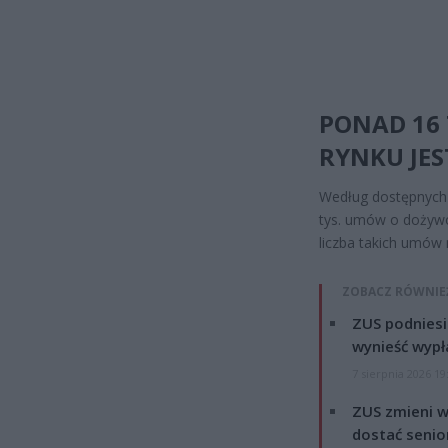
PONAD 16 
RYNKU JE
Według dostępnych 
tys. umów o dożywo
liczba takich umów 
ZOBACZ RÓWNIE
ZUS podniesie
wynieść wypł
7 sierpnia 2026 19
ZUS zmieni w
dostać senio