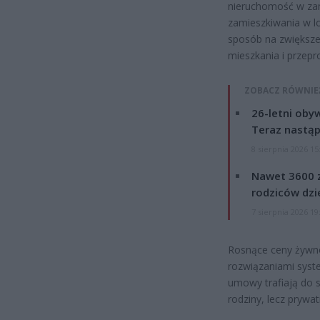
nieruchomość w zam
zamieszkiwania w lo
sposób na zwiększe
mieszkania i przepr
ZOBACZ RÓWNIE
26-letni obyw
Teraz nastąp
8 sierpnia 2026 15
Nawet 3600 z
rodziców dzie
7 sierpnia 2026 19
Rosnące ceny żywnoś
rozwiązaniami syst
umowy trafiają do s
rodziny, lecz prywa