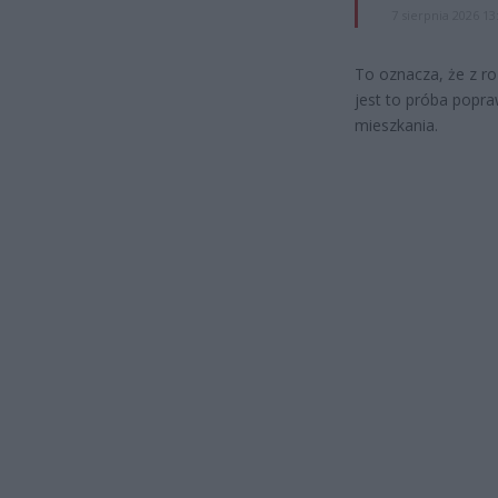
7 sierpnia 2026 13
To oznacza, że z ro
jest to próba popr
mieszkania.