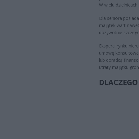
W wielu dzielnicach
Dla seniora posiad
majątek wart nawet 
dożywotnie szczegól
Eksperci rynku nier
umowę konsultować 
lub doradcą finanso
utraty majątku gro
DLACZEGO 