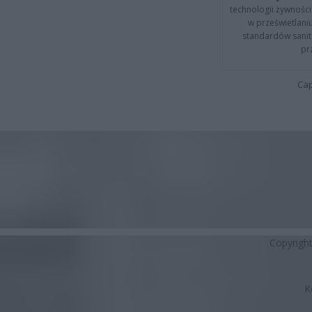
technologii żywności 
w prześwietlani
standardów sanita
pr
Cap
Copyrigh
K