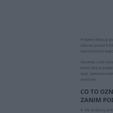
Problem dotyczy jed
obecnie ponad 9 ml
nieruchomości kupow
Dla wielu osób mie
każda luka w przep
duże zainteresowani
seniorów.
CO TO OZN
ZANIM PO
1.
Nie podpisuj umo