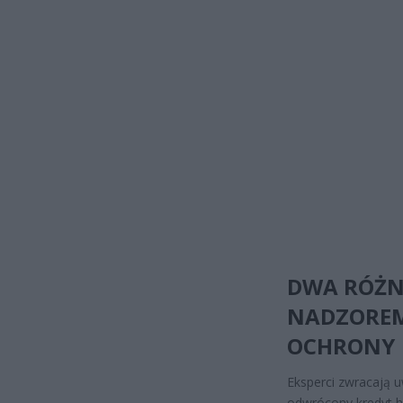
DWA RÓŻN
NADZOREM,
OCHRONY
Eksperci zwracają 
odwrócony kredyt h