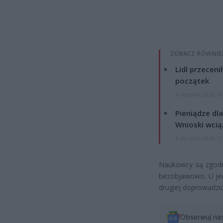
ZOBACZ RÓWNIE
Lidl przeceni
początek
4 sierpnia 2026 16
Pieniądze dla
Wnioski wcią
4 sierpnia 2026 12
Naukowcy są zgodni
bezobjawowo. U je
drugiej doprowadzić
Obserwuj na