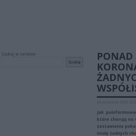
PONAD 
Szukaj w serwisie
Szukaj
KORONA
ŻADNY
WSPÓŁI
26 września 2020 12:
Jak poinformował
które chorują na
zestawienie poka
miały żadnych cho