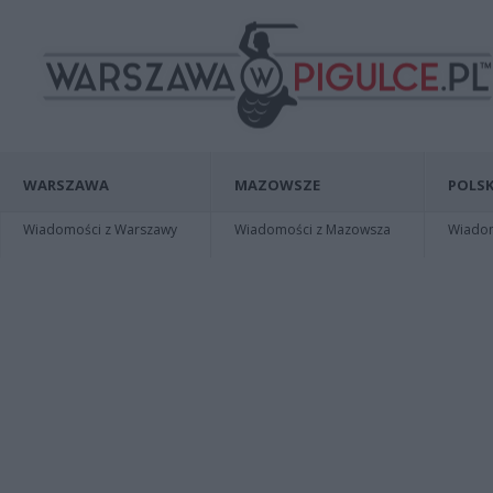
WARSZAWA
MAZOWSZE
POLSK
Wiadomości z Warszawy
Wiadomości z Mazowsza
Wiadomo