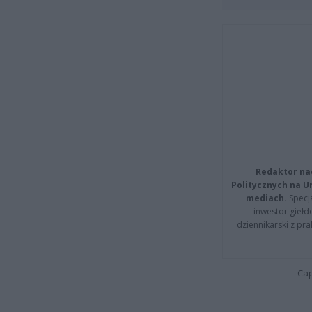
Redaktor na
Politycznych na 
mediach.
Specja
inwestor giełd
dziennikarski z pr
Cap