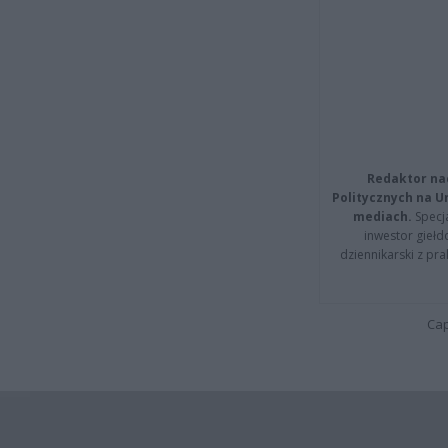
Redaktor na
Politycznych na 
mediach.
Specja
inwestor giełd
dziennikarski z pr
Cap