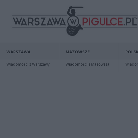
WARSZAWA
MAZOWSZE
POLSK
Wiadomości z Warszawy
Wiadomości z Mazowsza
Wiadomo