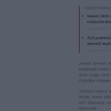
ZOBACZ RÓWNIE
Nawet 3600 z
rodziców dzie
7 sierpnia 2026 19
ZUS podniesie
wynieść wypł
7 sierpnia 2026 19
„Ponad 60-letnie a
pozwoliłyby ustalić 
drzwi, a jego silnik
Pojazdów Oddziału 
Strażnicy miejscy 
resztki, został od
567 dyspozycji us
właściciele.