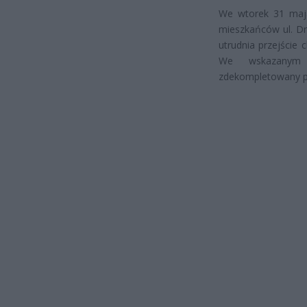
We wtorek 31 maja 
mieszkańców ul. Dra
utrudnia przejście c
We wskazanym p
zdekompletowany p