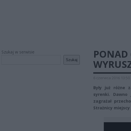
PONAD 
Szukaj w serwisie
Szukaj
WYRUSZ
6 czerwca 2016 13:50
Były już różne z
syrenki. Dawno 
zagrażał przech
Strażnicy miejscy