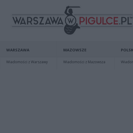
WARSZAWA
MAZOWSZE
POLSK
Wiadomości z Warszawy
Wiadomości z Mazowsza
Wiadomo