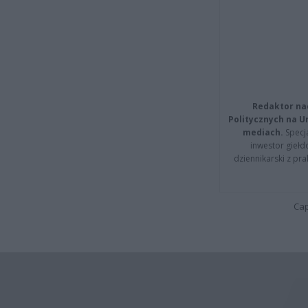
Redaktor na
Politycznych na 
mediach.
Specja
inwestor giełd
dziennikarski z pr
Cap