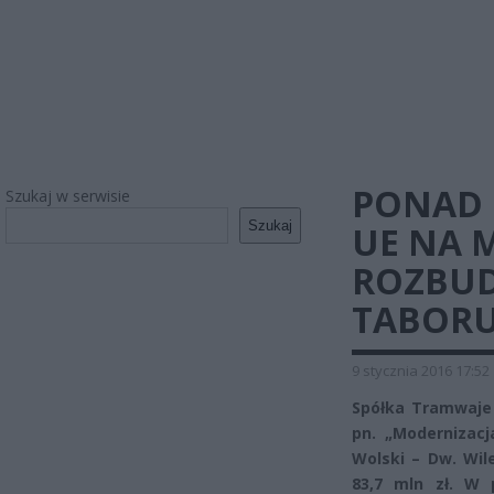
PONAD 
Szukaj w serwisie
Szukaj
UE NA 
ROZBUD
TABOR
9 stycznia 2016 17:52
Spółka Tramwaje 
pn. „Modernizac
Wolski – Dw. Wil
83,7 mln zł. W 