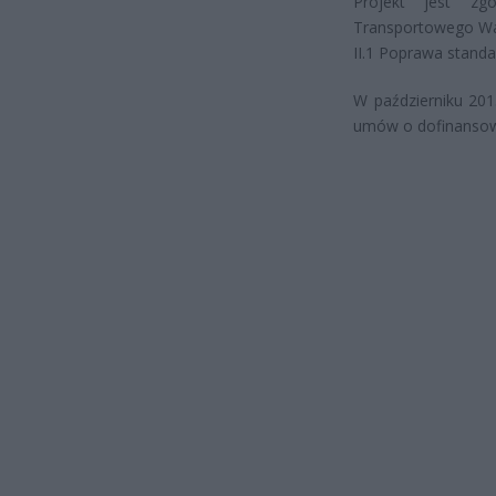
Projekt jest z
Transportowego War
II.1 Poprawa stand
W październiku 20
umów o dofinansowa