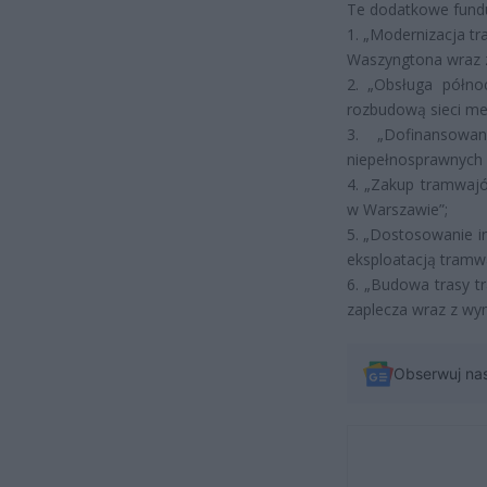
Te dodatkowe fundu
1. „Modernizacja t
Waszyngtona wraz 
2. „Obsługa półn
rozbudową sieci me
3. „Dofinansow
niepełnosprawnych
4. „Zakup tramwajó
w Warszawie”;
5. „Dostosowanie i
eksploatacją tram
6. „Budowa trasy t
zaplecza wraz z wym
Obserwuj na