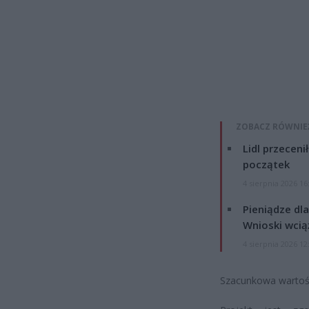
ZOBACZ RÓWNIE
Lidl przeceni
początek
4 sierpnia 2026 16
Pieniądze dla
Wnioski wcią
4 sierpnia 2026 12
Szacunkowa wartość