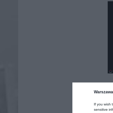
Warszawa 
Dod
If you wish 
sensitive in