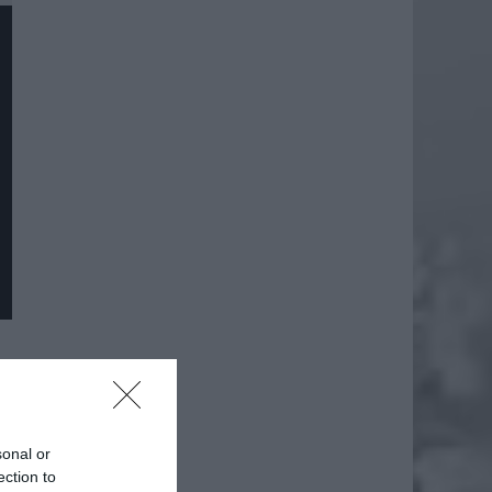
daj
sonal or
ection to