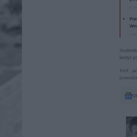
4 si
Pie
Wni
4 si
Studentk
kiedyś p
Prof. J
powodze
O