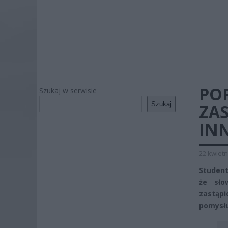
POP
Szukaj w serwisie
Szukaj
ZA
INN
22 kwietn
Student
że sło
zastąpi
pomysłu