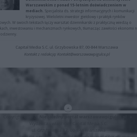
Warszawskim z ponad 15-letnim doświadczeniem w
mediach.
Specjalista ds. strategii informacyjnych i komunikacji
kryzysowej. Wieloletni inwestor giełdowy i praktyk rynków
owych. W swoich tekstach łączy warsztat dziennikarski z praktyczną wiedzą o
kach, inwestowaniu i mechanizmach rynkowych, tłumacząc zawiłości ekonomii 
codzienny.
Capital Media S.C. ul. Grzybowska 87, 00-844 Warszawa
Kontakt z redakcją: Kontakt@warszawawpigulce.pl
Copyright © 2026
Niezależny portal warszawawpigulce.pl
∗
Wydawca i właściciel: Capital Media S.C.
ul. Grzybowska 87, 00-844 Warszawa
Kontakt z redakcją:
Kontakt@warszawawpigulce.pl