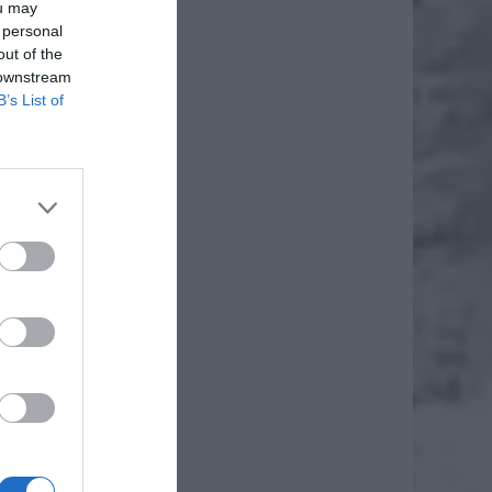
ou may
 personal
out of the
 downstream
B’s List of
e tylko
samych
nawców,