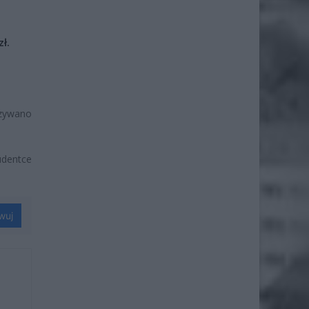
ł.
azywano
udentce
wuj