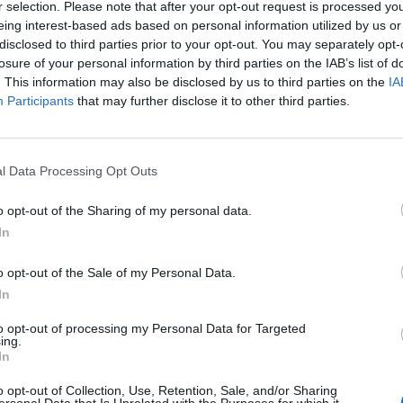
r selection. Please note that after your opt-out request is processed y
eing interest-based ads based on personal information utilized by us or
disclosed to third parties prior to your opt-out. You may separately opt-
losure of your personal information by third parties on the IAB’s list of
. This information may also be disclosed by us to third parties on the
IA
Participants
that may further disclose it to other third parties.
l Data Processing Opt Outs
o opt-out of the Sharing of my personal data.
In
o opt-out of the Sale of my Personal Data.
In
Uchodźcy. Fot. Shutterstock
to opt-out of processing my Personal Data for Targeted
ing.
In
pisał portal o2. Jana Shostak uważna, że słowo „uchodźca” jest ni
owane negatywnie, ale też i trudne do wymówienia przez 
o opt-out of Collection, Use, Retention, Sale, and/or Sharing
zów. Konsultacje w tej sprawie przeprowadziła wśród językoz