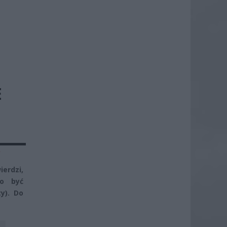
E
y
erdzi,
no być
y). Do