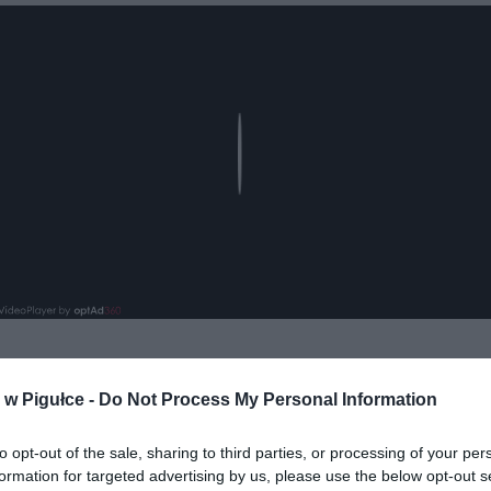
Play
w Pigułce -
Do Not Process My Personal Information
aj nas do preferowanych źródeł w Google
Do
to opt-out of the sale, sharing to third parties, or processing of your per
formation for targeted advertising by us, please use the below opt-out s