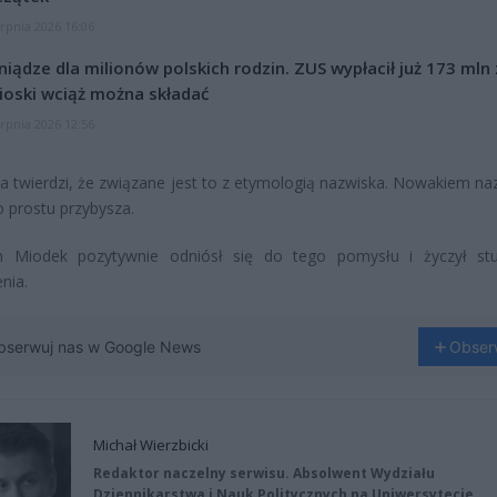
erpnia 2026 16:06
niądze dla milionów polskich rodzin. ZUS wypłacił już 173 mln z
oski wciąż można składać
erpnia 2026 12:56
a twierdzi, że związane jest to z etymologią nazwiska. Nowakiem n
o prostu przybysza.
an Miodek pozytywnie odniósł się do tego pomysłu i życzył st
nia.
bserwuj nas w Google News
Obser
Michał Wierzbicki
Redaktor naczelny serwisu. Absolwent Wydziału
Dziennikarstwa i Nauk Politycznych na Uniwersytecie