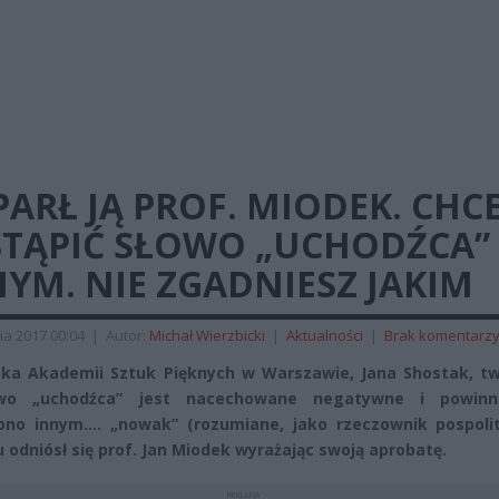
ARŁ JĄ PROF. MIODEK. CHC
STĄPIĆ SŁOWO „UCHODŹCA”
YM. NIE ZGADNIESZ JAKIM
ia 2017 00:04
|
Autor:
Michał Wierzbicki
|
Aktualności
|
Brak komentarz
ka Akademii Sztuk Pięknych w Warszawie, Jana Shostak, twi
wo „uchodźca” jest nacechowane negatywne i powin
ono innym…. „nowak” (rozumiane, jako rzeczownik pospolit
 odniósł się prof. Jan Miodek wyrażając swoją aprobatę.
REKLAMA