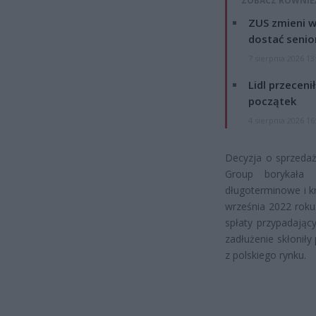
ZOBACZ RÓWNIE
ZUS zmieni w
dostać senio
7 sierpnia 2026 13
Lidl przeceni
początek
4 sierpnia 2026 16
Decyzja o sprzedaż
Group borykała s
długoterminowe i k
września 2022 roku
spłaty przypadający
zadłużenie skłoniły
z polskiego rynku.