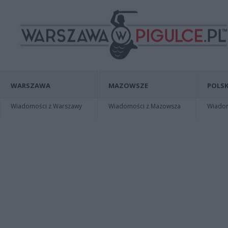
WARSZAWA
MAZOWSZE
POLSK
Wiadomości z Warszawy
Wiadomości z Mazowsza
Wiadomo