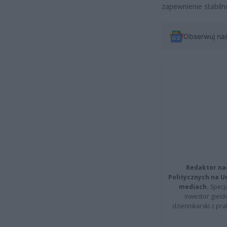
zapewnienie stabil
Obserwuj na
Redaktor na
Politycznych na 
mediach.
Specja
inwestor giełd
dziennikarski z pr