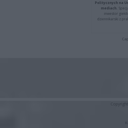
Politycznych na 
mediach.
Specja
inwestor giełd
dziennikarski z pr
Cap
Copyrigh
K