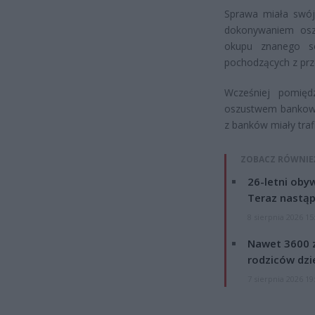
Sprawa miała swój
dokonywaniem oszu
okupu znanego s
pochodzących z prz
Wcześniej pomięd
oszustwem bankowym
z banków miały traf
ZOBACZ RÓWNIE
26-letni obyw
Teraz nastąp
8 sierpnia 2026 15
Nawet 3600 z
rodziców dzie
7 sierpnia 2026 19