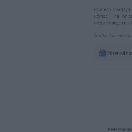
Czterech z zatrzy
Północ i na wnio
aresztowanych na 3
Źródło: Komenda Sto
Obserwuj na
Redaktor na