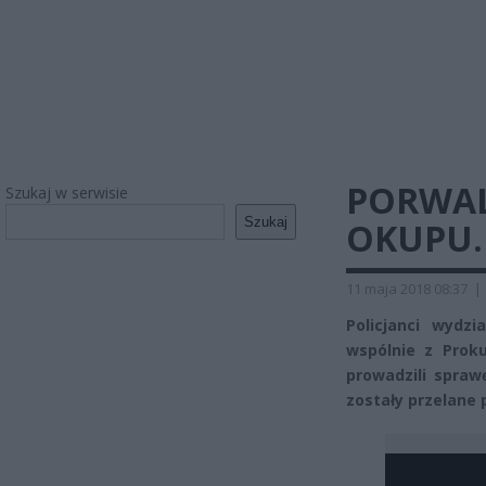
PORWAL
Szukaj w serwisie
Szukaj
OKUPU.
11 maja 2018 08:37
|
Policjanci wydz
wspólnie z Prok
prowadzili spra
zostały przelane