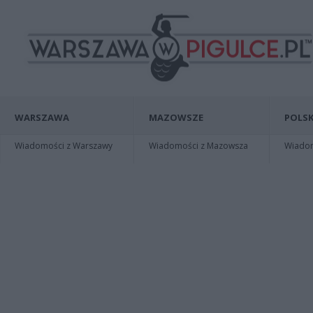
WARSZAWA
MAZOWSZE
POLSK
Wiadomości z Warszawy
Wiadomości z Mazowsza
Wiadomo