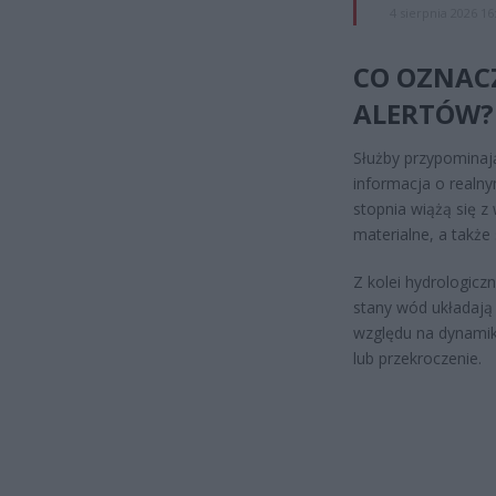
4 sierpnia 2026 16
CO OZNAC
ALERTÓW?
Służby przypominają
informacja o realny
stopnia wiążą się 
materialne, a także
Z kolei hydrologicz
stany wód układają 
względu na dynamik
lub przekroczenie.