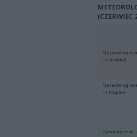
METEOROLO
(CZERWIEC 2
Rodzaj alertu i
stopień
Meteorologicz
– II stopień
Meteorologicz
– I stopień
Hydrologiczny –