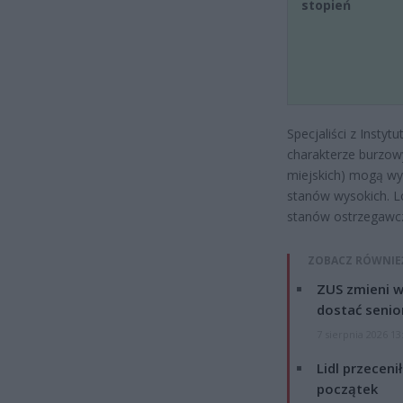
stopień
Specjaliści z Instyt
charakterze burzow
miejskich) mogą wy
stanów wysokich. Lo
stanów ostrzegawc
ZOBACZ RÓWNIE
ZUS zmieni w
dostać senio
7 sierpnia 2026 13
Lidl przeceni
początek