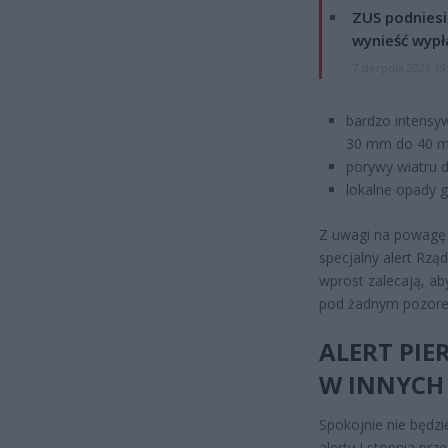
ZUS podniesie
wynieść wypł
7 sierpnia 2026 19
bardzo intensy
30 mm do 40 
porywy wiatru 
lokalne opady 
Z uwagi na powagę 
specjalny alert Rz
wprost zalecają, ab
pod żadnym pozorem
ALERT PIE
W INNYCH 
Spokojnie nie będz
alerty I stopnia prz