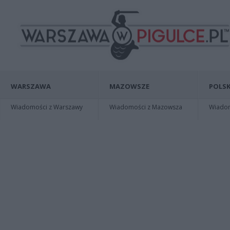
WARSZAWA
MAZOWSZE
POLSK
Wiadomości z Warszawy
Wiadomości z Mazowsza
Wiadomo