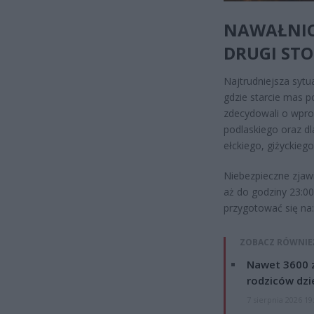
NAWAŁNIC
DRUGI ST
Najtrudniejsza syt
gdzie starcie mas 
zdecydowali o wpro
podlaskiego oraz d
ełckiego, giżyckieg
Niebezpieczne zjawi
aż do godziny 23:0
przygotować się na:
ZOBACZ RÓWNIE
Nawet 3600 z
rodziców dzie
7 sierpnia 2026 19