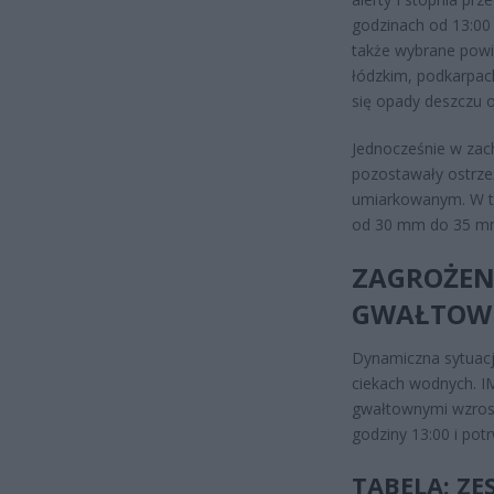
godzinach od 13:00 
także wybrane pow
łódzkim, podkarpack
się opady deszczu 
Jednocześnie w zac
pozostawały ostrze
umiarkowanym. W t
od 30 mm do 35 mm
ZAGROŻEN
GWAŁTOWN
Dynamiczna sytuacj
ciekach wodnych. I
gwałtownymi wzros
godziny 13:00 i pot
TABELA: Z