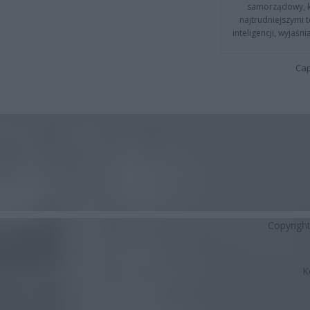
samorządowy, kt
najtrudniejszymi t
inteligencji, wyjaś
Cap
Copyrigh
K