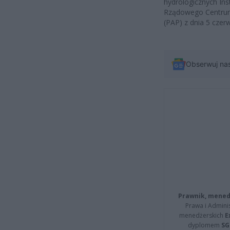
hydrologicznych Ins
Rządowego Centrum 
(PAP) z dnia 5 czer
Obserwuj na
Prawnik, menedż
Prawa i Adminis
menedżerskich
E
dyplomem
SG