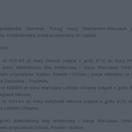
 potwierdza zdarzenie. Pociąg relacji Skierniewice-Warszawa p
ę. Poszkodowany został przewieziony do szpitala.
SKM:
S1 nr 92314/5 ze stacji Otwock (odjazd o godz. 8:13) do stacji P
e przez dalekobieżną linię średnicową i stację Warszawa Centr
iem przystanków Stadion, Powiśle i Ochota i został odwołany na 
a Zachodnia – Pruszków,
S2 nr 92808/9 ze stacji Warszawa Lotnisko Chopina (odjazd o godz. 8
ulejówek Miłosna,
S2 nr 92914/5 ze stacji Sulejówek Miłosna (odjazd o godz. 8:25) do
a Lotnisko Chopina,
przez dalekobieżną linię średnicową i stację Warszawa Centr
iem przystanków Ochota, Powiśle i Stadion.