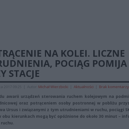
RĄCENIE NA KOLEI. LICZNE
RUDNIENIA, POCIĄG POMIJA
Y STACJE
a 2017 09:25
|
Autor:
Michał Wierzbicki
|
Aktualności
|
Brak komentarzy
u awarii urządzeń sterowania ruchem kolejowym na podmie
rednicowej oraz potrąceniem osoby postronnej w pobliżu prz
a Ursus i związanymi z tym utrudnieniami w ruchu, pociągi SK
 w obu kierunkach mogą być opóźnione do około 30 minut – in
 ruchu.