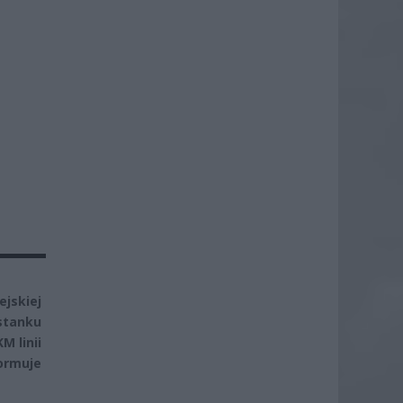
jskiej
ystanku
M linii
formuje