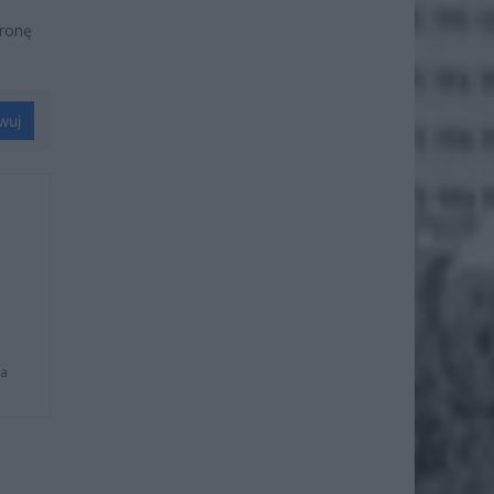
tronę
wuj
na