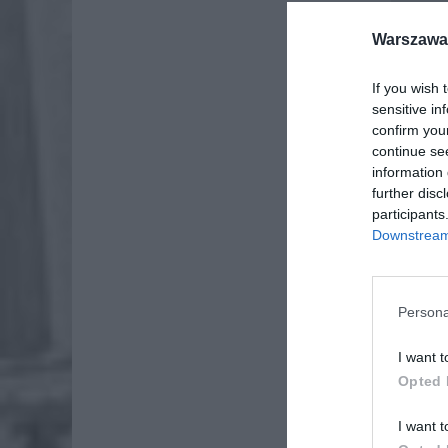
Warszawa 
If you wish 
sensitive in
confirm you
continue se
information 
further disc
participants
Downstream 
Persona
I want t
Opted 
I want t