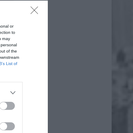
sonal or
ection to
ou may
 personal
out of the
 downstream
B’s List of