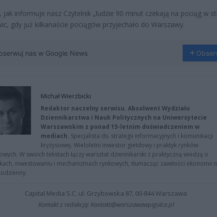
 jak informuje nasz Czytelnik „ludzie 90 minut czekają na pociąg w s
wic, gdy już kilkanaście pociągów przyjechało do Warszawy.
bserwuj nas w Google News
Obser
Michał Wierzbicki
Redaktor naczelny serwisu. Absolwent Wydziału
Dziennikarstwa i Nauk Politycznych na Uniwersytecie
Warszawskim z ponad 15-letnim doświadczeniem w
mediach.
Specjalista ds. strategii informacyjnych i komunikacji
kryzysowej. Wieloletni inwestor giełdowy i praktyk rynków
owych. W swoich tekstach łączy warsztat dziennikarski z praktyczną wiedzą o
kach, inwestowaniu i mechanizmach rynkowych, tłumacząc zawiłości ekonomii 
codzienny.
Capital Media S.C. ul. Grzybowska 87, 00-844 Warszawa
Kontakt z redakcją: Kontakt@warszawawpigulce.pl