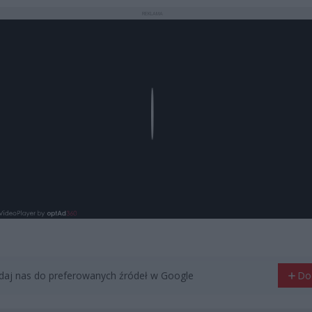
REKLAMA
Play
aj nas do preferowanych źródeł w Google
Do