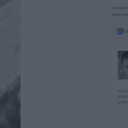
Ponadto,
Skiernie
O
finans
podat
język 