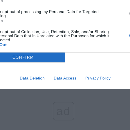
In
CZ RÓWNIEŻ:
to opt-out of processing my Personal Data for Targeted
et 3600 zł miesięcznie zamiast 800+. Nowa propozycja dla
ing.
In
ziców dzieci do 3. roku życia
erpnia 2026 19:29
o opt-out of Collection, Use, Retention, Sale, and/or Sharing
ersonal Data that Is Unrelated with the Purposes for which it
lected.
 podniesie próg 500 plus dla seniorów. Policzyliśmy, ile może
Out
ieść wypłata przy emeryturze od 2200 do 2700 zł
erpnia 2026 19:14
CONFIRM
Data Deletion
Data Access
Privacy Policy
ad