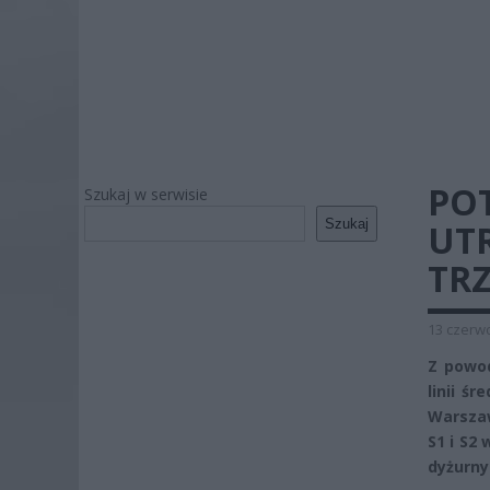
POT
Szukaj w serwisie
Szukaj
UT
TRZ
13 czerwc
Z powod
linii ś
Warszaw
S1 i S2
dyżurny