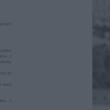
otrącił
ruszków
alna, z
odcinku
:09) do
 stacji
alna, z