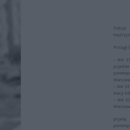
Policja
mężczyzn
Pociągi 
– linii 
pojedzi
pominięc
Warszaw
– linii 
stacji S
– linii 
Warszaw
pojadą 
pominięc