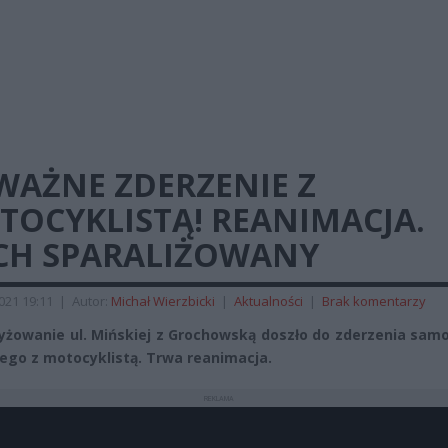
WAŻNE ZDERZENIE Z
TOCYKLISTĄ! REANIMACJA.
CH SPARALIŻOWANY
2021 19:11
|
Autor:
Michał Wierzbicki
|
Aktualności
|
Brak komentarzy
yżowanie ul. Mińskiej z Grochowską doszło do zderzenia sam
go z motocyklistą. Trwa reanimacja.
REKLAMA