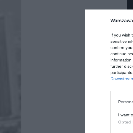
Warszawa 
If you wish 
sensitive in
confirm you
continue se
information 
further disc
participants
Downstream 
Dod
Persona
I want t
Opted 