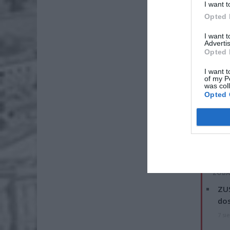
I want t
Opted 
I want 
Advertis
Opted 
I want t
of my P
was col
Opted 
Samochód
reanimo
ZOBA
ZUS
dos
7 si