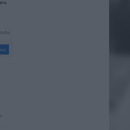
iero
ruchu.
wuj
na