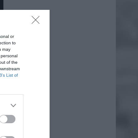
sonal or
ection to
ou may
 personal
out of the
 downstream
B’s List of
daj