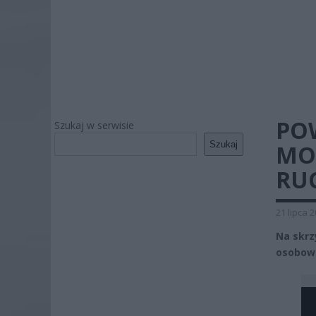
PO
Szukaj w serwisie
Szukaj
MO
RU
21 lipca 
Na skrz
osobowe