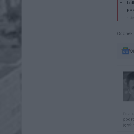
Lid
po
4 si
Odcinek 
O
finans
podat
język 