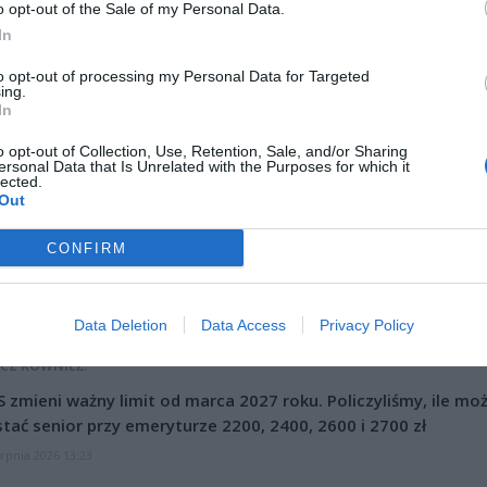
o opt-out of the Sale of my Personal Data.
In
to opt-out of processing my Personal Data for Targeted
ing.
In
o opt-out of Collection, Use, Retention, Sale, and/or Sharing
ersonal Data that Is Unrelated with the Purposes for which it
lected.
Out
Fot. Warszawa w Pigułce
CONFIRM
 osobowy zderzył się z motocyklistą. Kierowca jednośladu jest
wany.
Data Deletion
Data Access
Privacy Policy
CZ RÓWNIEŻ:
 zmieni ważny limit od marca 2027 roku. Policzyliśmy, ile mo
tać senior przy emeryturze 2200, 2400, 2600 i 2700 zł
erpnia 2026 13:23