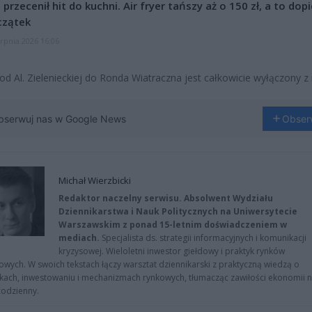
l przecenił hit do kuchni. Air fryer tańszy aż o 150 zł, a to dop
czątek
erpnia 2026 16:06
od Al. Zielenieckiej do Ronda Wiatraczna jest całkowicie wyłączony z 
bserwuj nas w Google News
Obser
Michał Wierzbicki
Redaktor naczelny serwisu. Absolwent Wydziału
Dziennikarstwa i Nauk Politycznych na Uniwersytecie
Warszawskim z ponad 15-letnim doświadczeniem w
mediach.
Specjalista ds. strategii informacyjnych i komunikacji
kryzysowej. Wieloletni inwestor giełdowy i praktyk rynków
owych. W swoich tekstach łączy warsztat dziennikarski z praktyczną wiedzą o
kach, inwestowaniu i mechanizmach rynkowych, tłumacząc zawiłości ekonomii 
codzienny.