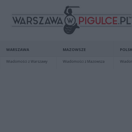
WARSZAWA
MAZOWSZE
POLSK
Wiadomości z Warszawy
Wiadomości z Mazowsza
Wiadomo