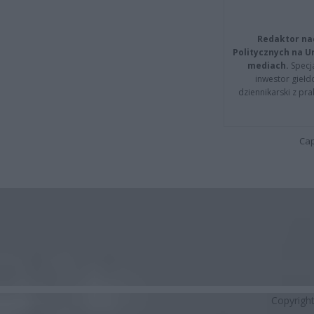
Redaktor na
Politycznych na 
mediach.
Specja
inwestor giełd
dziennikarski z pr
Cap
Copyrigh