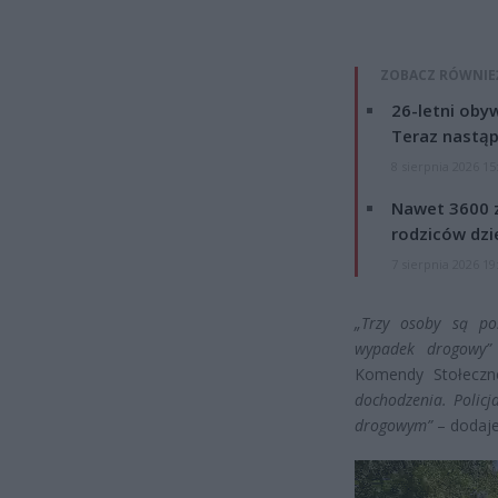
ZOBACZ RÓWNIE
26-letni obyw
Teraz nastąp
8 sierpnia 2026 15
Nawet 3600 z
rodziców dzie
7 sierpnia 2026 19
„Trzy osoby są pos
wypadek drogowy”
Komendy Stołeczne
dochodzenia. Policj
drogowym”
– dodaje
Odtwarzacz
video