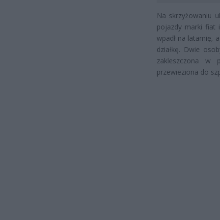
Na skrzyżowaniu ul
pojazdy marki fiat 
wpadł na latarnię, a
działkę. Dwie osoby
zakleszczona w p
przewieziona do szp