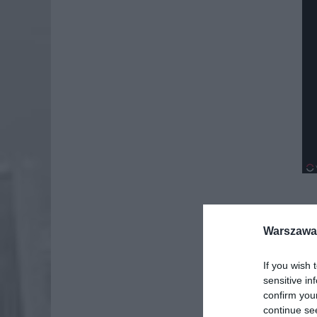
Dod
Warszawa 
If you wish 
sensitive in
confirm you
continue se