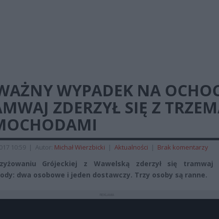
WAŻNY WYPADEK NA OCHOC
MWAJ ZDERZYŁ SIĘ Z TRZE
MOCHODAMI
2017 10:59
|
Autor:
Michał Wierzbicki
|
Aktualności
|
Brak komentarzy
zyżowaniu Grójeckiej z Wawelską zderzył się tramwaj 
dy: dwa osobowe i jeden dostawczy. Trzy osoby są ranne.
REKLAMA