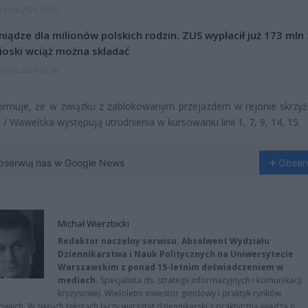
erpnia 2026 16:06
niądze dla milionów polskich rodzin. ZUS wypłacił już 173 mln z
oski wciąż można składać
erpnia 2026 12:56
ormuje, że w związku z zablokowanym przejazdem w rejonie skrzy
 / Wawelska występują utrudnienia w kursowaniu linii 1, 7, 9, 14, 15.
bserwuj nas w Google News
Obser
Michał Wierzbicki
Redaktor naczelny serwisu. Absolwent Wydziału
Dziennikarstwa i Nauk Politycznych na Uniwersytecie
Warszawskim z ponad 15-letnim doświadczeniem w
mediach.
Specjalista ds. strategii informacyjnych i komunikacji
kryzysowej. Wieloletni inwestor giełdowy i praktyk rynków
owych. W swoich tekstach łączy warsztat dziennikarski z praktyczną wiedzą o