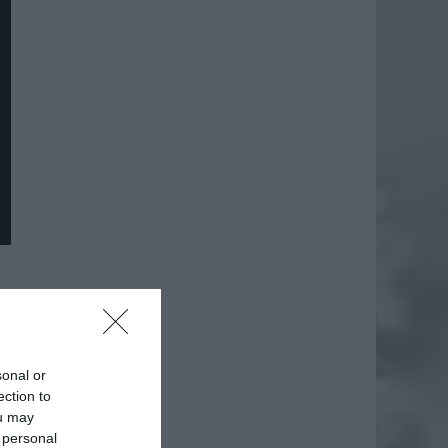
daj
sonal or
ection to
ou may
 personal