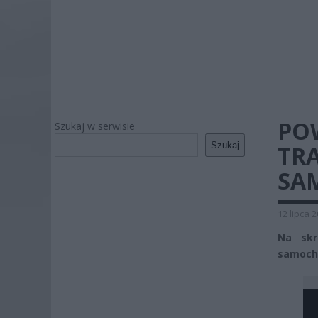
PO
Szukaj w serwisie
Szukaj
TRA
SA
12 lipca 
Na skr
samocho