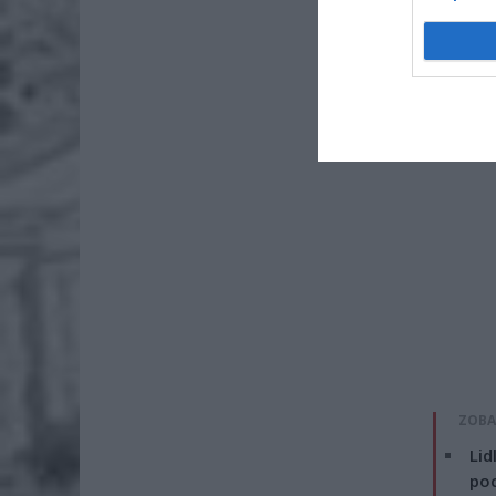
Kierowco
ZOBA
Lid
po