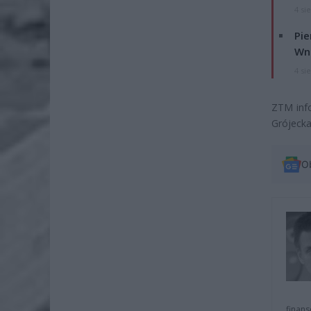
4 si
Pie
Wni
4 si
ZTM inf
Grójecka
O
finans