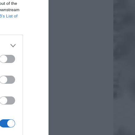
out of the
 downstream
B’s List of
zostały
 ruchu.