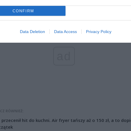
m zaleca się objazd skrzyżowania.
CONFIRM
Data Deletion
Data Access
Privacy Policy
ad
CZ RÓWNIEŻ:
l przecenił hit do kuchni. Air fryer tańszy aż o 150 zł, a to dop
czątek