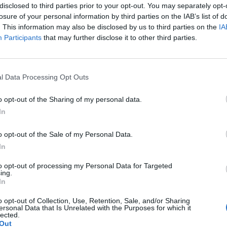
disclosed to third parties prior to your opt-out. You may separately opt-
losure of your personal information by third parties on the IAB’s list of
. This information may also be disclosed by us to third parties on the
IA
Participants
that may further disclose it to other third parties.
l Data Processing Opt Outs
o opt-out of the Sharing of my personal data.
In
o opt-out of the Sale of my Personal Data.
In
to opt-out of processing my Personal Data for Targeted
ing.
In
Fot. Irena, mieszkanka Ochoty
o opt-out of Collection, Use, Retention, Sale, and/or Sharing
ersonal Data that Is Unrelated with the Purposes for which it
zeniu z samochodami tramwaj uległ wykolejeniu. Trzy osoby 
lected.
sportowane do szpitala. Policja ostrzega, że są duże utrudnienia w
Out