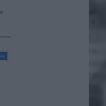
ł.
żowania
wuj