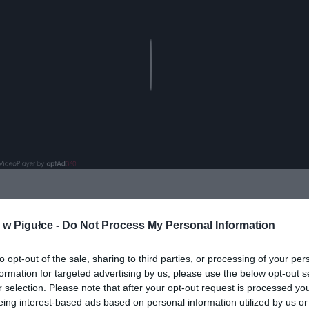
Play
aj nas do preferowanych źródeł w Google
Do
w Pigułce -
Do Not Process My Personal Information
to opt-out of the sale, sharing to third parties, or processing of your per
formation for targeted advertising by us, please use the below opt-out s
r selection. Please note that after your opt-out request is processed y
eing interest-based ads based on personal information utilized by us or