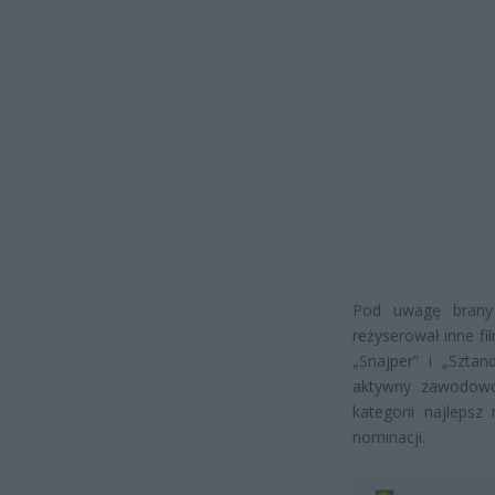
Pod uwagę brany 
reżyserował inne fil
„Snajper” i „Szta
aktywny zawodowo
kategorii najlepsz
nominacji.