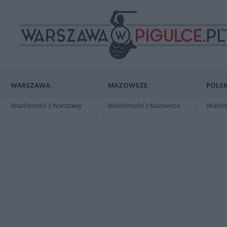
WARSZAWA
MAZOWSZE
POLSK
Wiadomości z Warszawy
Wiadomości z Mazowsza
Wiadomo