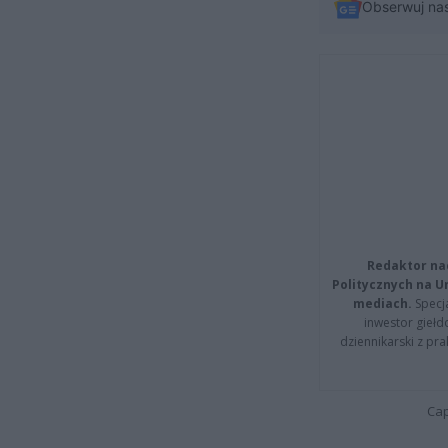
Obserwuj na
Redaktor na
Politycznych na 
mediach.
Specja
inwestor giełd
dziennikarski z pr
Cap