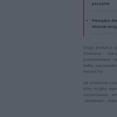
początek
4 sierpnia 2026 16
Pieniądze dla
Wnioski wcią
4 sierpnia 2026 12
Druga produkcja p
Powstania Wars
przemówieniem na 
walkę warszawiak
historyczny.
Jak powiedział Cez
który mógłby wyre
reżyserowania inn
„Braveheart – Walec