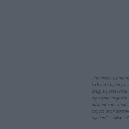
„
Płomienie się mome
tych ludzi będących 
drugi się przewrócił
wyciągnąłem gościa 
odsunąć samochód. Z
stojące obok ucierpi
ogniem
” – opisuje 