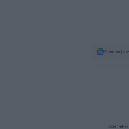
Obserwuj na
Dziennikar