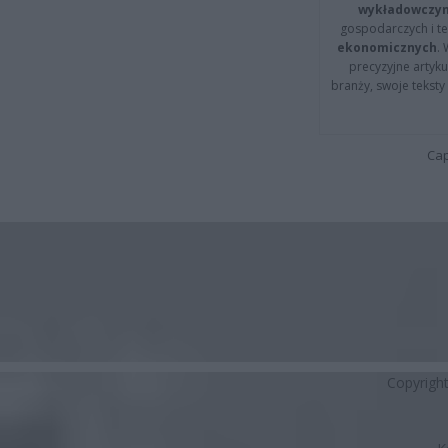
wykładowczyn
gospodarczych i t
ekonomicznych
.
precyzyjne artyku
branży, swoje tekst
Cap
Copyrigh