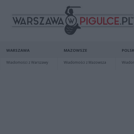
WARSZAWA
MAZOWSZE
POLSK
Wiadomości z Warszawy
Wiadomości z Mazowsza
Wiadomo