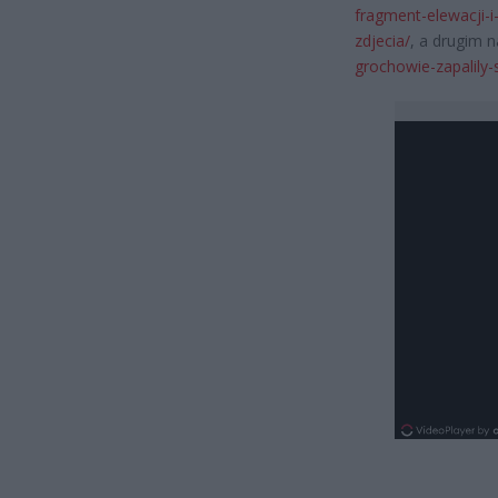
fragment-elewacji-i
zdjecia/
, a drugim n
grochowie-zapalily