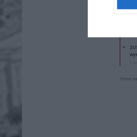
ZOBA
Naw
rod
7 si
ZUS
wyn
7 si
Teren za