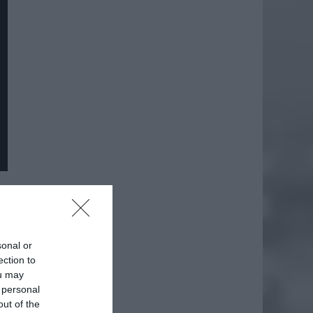
sonal or
ection to
ou may
 personal
out of the