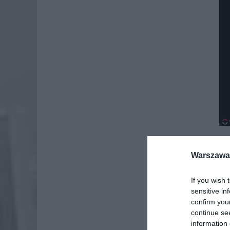
Warszawa 
If you wish 
sensitive in
confirm you
continue se
information 