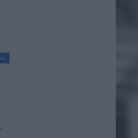
wuj
na