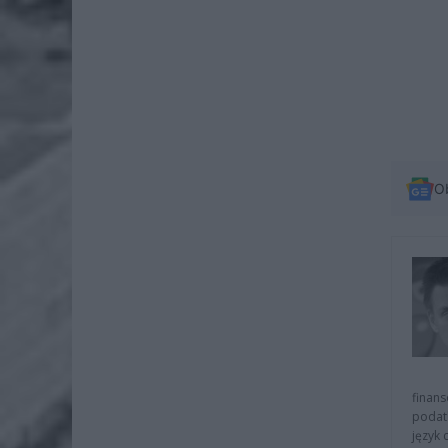
O
finans
podat
język 