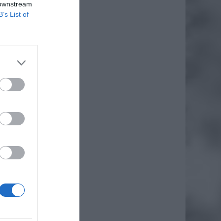
 downstream
B’s List of
daj