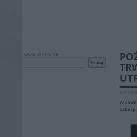
POŻ
Szukaj w serwisie
Szukaj
TRW
UT
9 wrześni
W chwili
zabezpi