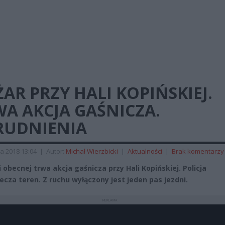
AR PRZY HALI KOPIŃSKIEJ.
A AKCJA GAŚNICZA.
RUDNIENIA
a 2018 13:04
|
Autor:
Michał Wierzbicki
|
Aktualności
|
Brak komentarzy
 obecnej trwa akcja gaśnicza przy Hali Kopińskiej. Policja
ecza teren. Z ruchu wyłączony jest jeden pas jezdni.
REKLAMA