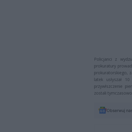
Policjanci z wydz
prokuratury prowadz
prokuratorskiego, 
latek usłyszał 10
przywłszczenie pie
zostali tymczasowo
Obserwuj na