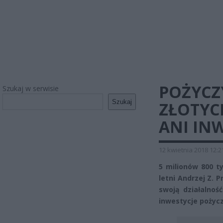
POŻYCZ
Szukaj w serwisie
Szukaj
ZŁOTYCH
ANI INW
12 kwietnia 2018 12:2
5 milionów 800 tys
letni Andrzej Z. 
swoją działalnoś
inwestycje pożyczy