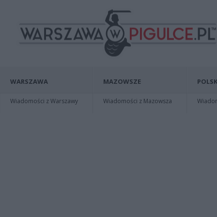
WARSZAWA
MAZOWSZE
POLSK
Wiadomości z Warszawy
Wiadomości z Mazowsza
Wiadomo