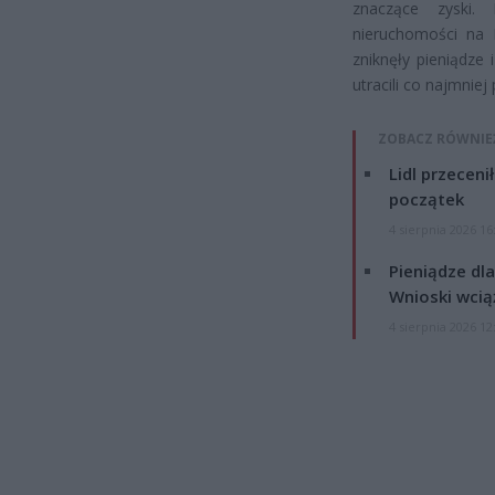
znaczące zyski.
nieruchomości na 
zniknęły pieniądze
utracili co najmniej
ZOBACZ RÓWNIE
Lidl przeceni
początek
4 sierpnia 2026 16
Pieniądze dla
Wnioski wcią
4 sierpnia 2026 12