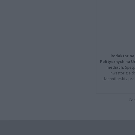
Redaktor na
Politycznych na 
mediach.
Specja
inwestor giełd
dziennikarski z pr
Cap