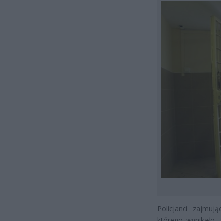
Policjanci zajmuj
którego wynikało,