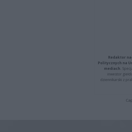
Redaktor na
Politycznych na 
mediach.
Specja
inwestor giełd
dziennikarski z pr
Cap