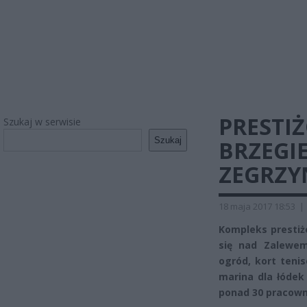
PRESTI
Szukaj w serwisie
Szukaj
BRZEGI
ZEGRZY
18 maja 2017 18:53
|
Kompleks prestiż
się nad Zalewem
ogród, kort teni
marina dla łódek
ponad 30 pracown