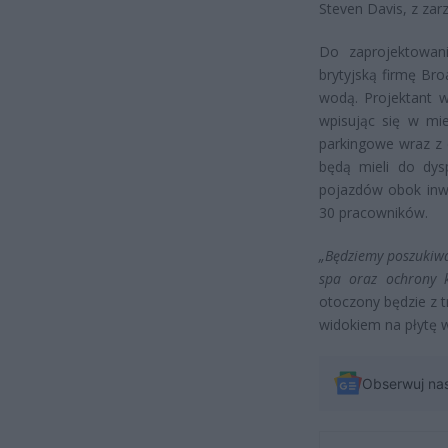
Steven Davis, z zarz
Do zaprojektowani
brytyjską firmę Bro
wodą. Projektant 
wpisując się w mi
parkingowe wraz z 
będą mieli do dys
pojazdów obok inwe
30 pracowników.
„Będziemy poszukiwa
spa oraz ochrony 
otoczony będzie z 
widokiem na płytę 
Obserwuj na