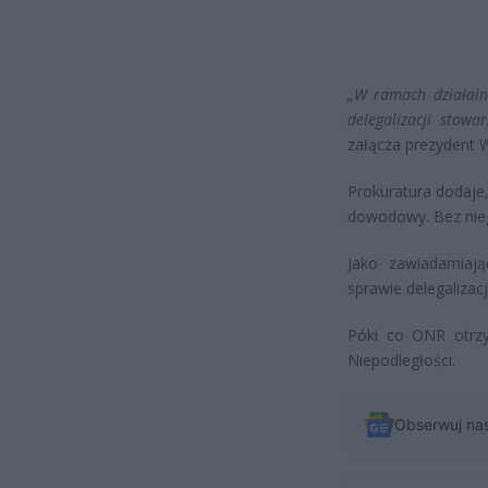
„W ramach działaln
delegalizacji stow
załącza prezydent 
Prokuratura dodaje,
dowodowy. Bez nieg
Jako zawiadamiają
sprawie delegalizac
Póki co ONR otrzy
Niepodległości.
Obserwuj na