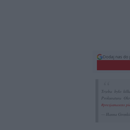
Dodaj nas do 
Trzeba było kil
Prokuratura Okr
#presjamasens
pi
— Hanna Gronki