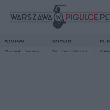
WARSZAWA
MAZOWSZE
POLSK
Wiadomości z Warszawy
Wiadomości z Mazowsza
Wiadomo