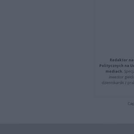
Redaktor na
Politycznych na 
mediach.
Specja
inwestor giełd
dziennikarski z pr
Cap