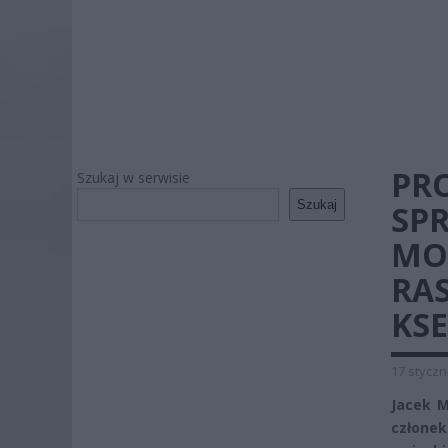
PRO
Szukaj w serwisie
Szukaj
SP
MO
RAS
KS
17 styczn
Jacek M
członek