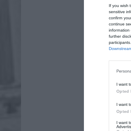
If you wish 
sensitive in
confirm you
continue se
information 
further disc
participants
Downstream 
Persona
I want t
Dod
Opted 
I want t
Opted 
Dob
dele
I want 
Advertis
— Ja