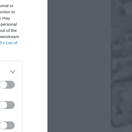
sonal or
ection to
ou may
 personal
out of the
 downstream
B’s List of
daj
 ws.