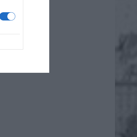
iero
ł.