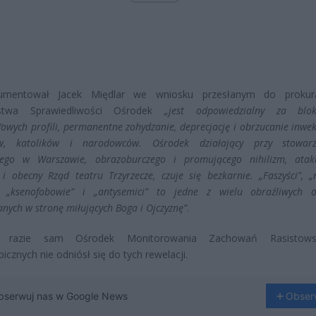
umentował Jacek Międlar we wniosku przesłanym do prokura
rstwa Sprawiedliwości Ośrodek
„jest odpowiedzialny za blo
’owych profili, permanentne zohydzanie, deprecjację i obrzucanie inw
ów, katolików i narodowców. Ośrodek działający przy stowarz
ącego w Warszawie, obrazoburczego i promującego nihilizm, atak
 i obecny Rząd teatru Trzyrzecze, czuje się bezkarnie. „Faszyści”, „n
”, „ksenofobowie” i „antysemici” to jedne z wielu obraźliwych o
nych w stronę miłujących Boga i Ojczyznę”
.
 razie sam Ośrodek Monitorowania Zachowań Rasistows
icznych nie odniósł się do tych rewelacji.
bserwuj nas w Google News
Obser