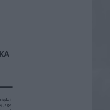
KA
siądz i
ę jego