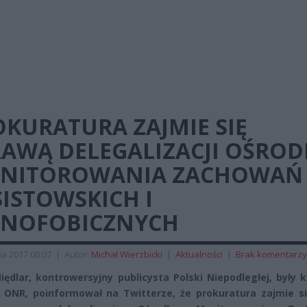
KURATURA ZAJMIE SIĘ
RAWĄ DELEGALIZACJI OŚROD
NITOROWANIA ZACHOWAŃ
ISTOWSKICH I
ENOFOBICZNYCH
ia 2017 00:07
|
Autor:
Michał Wierzbicki
|
Aktualności
|
Brak komentarzy
iędlar, kontrowersyjny publicysta Polski Niepodległej, były k
 ONR, poinformował na Twitterze, że prokuratura zajmie si