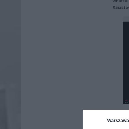
wnios
Rasisto
Warszawa 