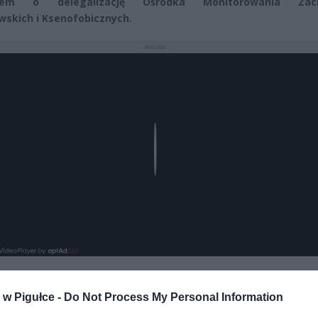
kiem o delegalizację Ośrodka Monitorowania Zac
wskich i Ksenofobicznych.
REKLAMA
Play
w Pigułce -
Do Not Process My Personal Information