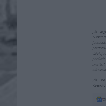
Jak arg
Ministe
facebook
patriot
działaj
polskość
„rasiści
adresowa
Jak na
Ksenofob
O