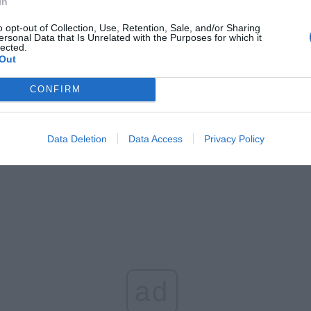
In
o opt-out of Collection, Use, Retention, Sale, and/or Sharing
ersonal Data that Is Unrelated with the Purposes for which it
CZ RÓWNIEŻ:
lected.
Out
l przecenił hit do kuchni. Air fryer tańszy aż o 150 zł, a to dop
czątek
CONFIRM
erpnia 2026 16:06
niądze dla milionów polskich rodzin. ZUS wypłacił już 173 mln z
oski wciąż można składać
Data Deletion
Data Access
Privacy Policy
erpnia 2026 12:56
ad