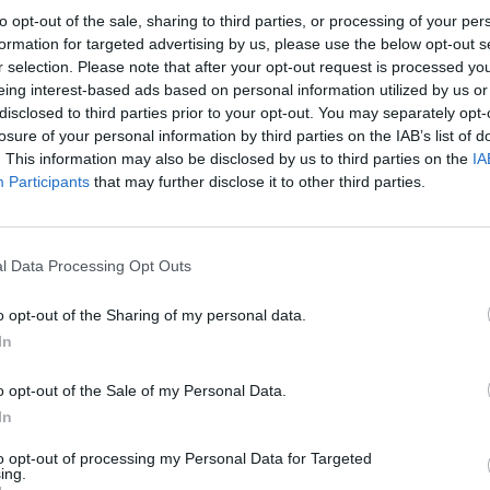
to opt-out of the sale, sharing to third parties, or processing of your per
formation for targeted advertising by us, please use the below opt-out s
r selection. Please note that after your opt-out request is processed y
eing interest-based ads based on personal information utilized by us or
ad
disclosed to third parties prior to your opt-out. You may separately opt-
losure of your personal information by third parties on the IAB’s list of
. This information may also be disclosed by us to third parties on the
IA
Participants
that may further disclose it to other third parties.
l Data Processing Opt Outs
o opt-out of the Sharing of my personal data.
aj nas do preferowanych źródeł w Google
Do
In
o opt-out of the Sale of my Personal Data.
In
ra wiadomość. Prokuratura Krajowa zajmuje się sprawą naszego apelu
galizacji Ośrodka Mon. Zach. Rasistowskich i Ksenofobicznych.
to opt-out of processing my Personal Data for Targeted
ing.
cek Międlar (@jacekmiedlar)
16 January 2017