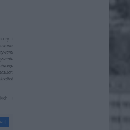
tury i
kowanie
ektywami
yszeniu
ującego
aziści”,
kreśleń
kich i
wuj