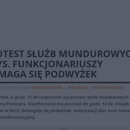
OTEST SŁUŻB MUNDUROWYC
YS. FUNKCJONARIUSZY
MAGA SIĘ PODWYŻEK
2015 17:56
|
Autor:
Michał Wierzbicki
|
Aktualności
|
Brak komentarzy
tek, o godz. 11.00 rozpocznie się protest służb mundurowych
rią Premiera. Manifestacja ma potrwać do godz. 13.00. Związ
ni w NSZZ domagają się podwyżek, waloryzacji płac oraz nowe
modernizacyjnej.
REKLAMA