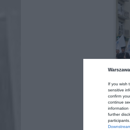
Warszawa 
If you wish 
sensitive in
confirm you
continue se
information 
further disc
participants
Downstream 