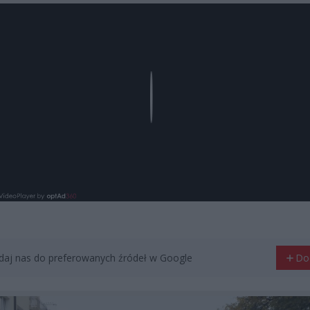
Play
aj nas do preferowanych źródeł w Google
Do