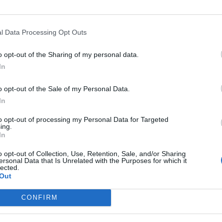
SZZ na manifestacji zjawi się 3 000 osób. Uczestniczyć w niej będą P
żarna, Straż Graniczna, Biuro Ochrony Rządu, Służba Więzienna i Słu
 więc jednostki podległe Ministerstwu Spraw Wewnętrznych, Minister
l Data Processing Opt Outs
liwości i Ministerstwa Finansów.
o opt-out of the Sharing of my personal data.
In
o opt-out of the Sale of my Personal Data.
In
ad
to opt-out of processing my Personal Data for Targeted
ing.
In
o opt-out of Collection, Use, Retention, Sale, and/or Sharing
ersonal Data that Is Unrelated with the Purposes for which it
lected.
Out
CONFIRM
CZ RÓWNIEŻ: