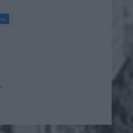
wuj
na