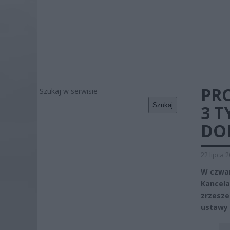
PR
Szukaj w serwisie
Szukaj
3 T
DO
22 lipca 
W czwar
Kancela
zrzesze
ustawy 