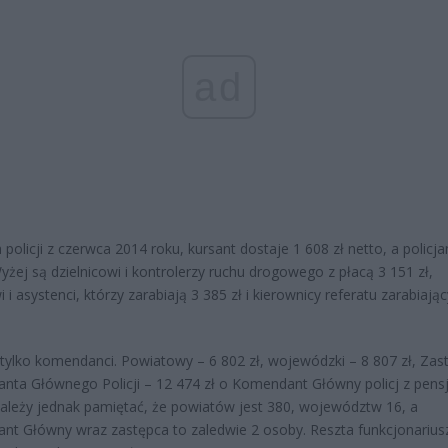
ad
 policji z czerwca 2014 roku, kursant dostaje 1 608 zł netto, a policja
Wyżej są dzielnicowi i kontrolerzy ruchu drogowego z płacą 3 151 zł,
 i asystenci, którzy zarabiają 3 385 zł i kierownicy referatu zarabiają
 tylko komendanci. Powiatowy – 6 802 zł, wojewódzki – 8 807 zł, Zas
ta Głównego Policji – 12 474 zł o Komendant Główny policj z pens
Należy jednak pamiętać, że powiatów jest 380, województw 16, a
t Główny wraz zastępca to zaledwie 2 osoby. Reszta funkcjonarius