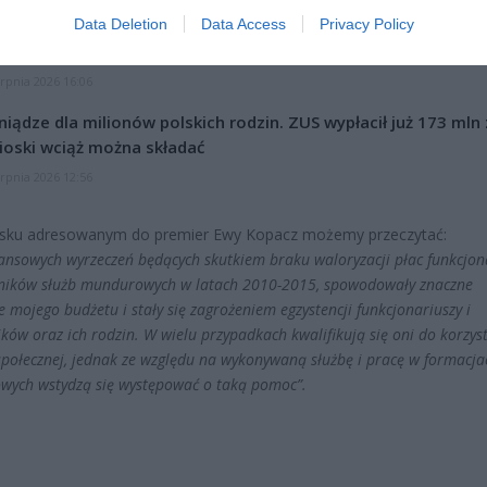
Data Deletion
Data Access
Privacy Policy
l przecenił hit do kuchni. Air fryer tańszy aż o 150 zł, a to dop
czątek
erpnia 2026 16:06
niądze dla milionów polskich rodzin. ZUS wypłacił już 173 mln z
oski wciąż można składać
erpnia 2026 12:56
sku adresowanym do premier Ewy Kopacz możemy przeczytać:
nansowych wyrzeczeń będących skutkiem braku waloryzacji płac funkcjon
ników służb mundurowych w latach 2010-2015, spowodowały znaczne
 mojego budżetu i stały się zagrożeniem egzystencji funkcjonariuszy i
ków oraz ich rodzin. W wielu przypadkach kwalifikują się oni do korzys
połecznej, jednak ze względu na wykonywaną służbę i pracę w formacja
ych wstydzą się występować o taką pomoc”.