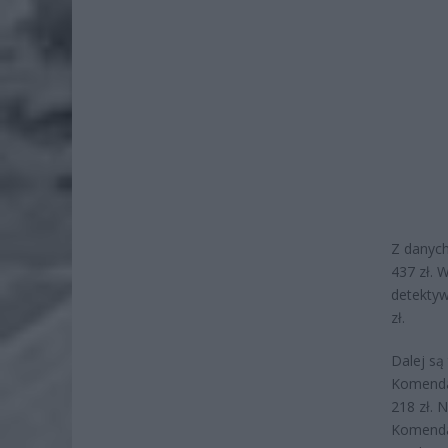
Z danych
437 zł. 
detektywi
zł.
Dalej są
Komendan
218 zł. 
Komendan