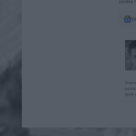
zarabia 
O
finans
podat
język 