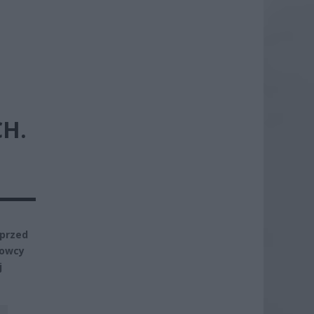
H.
 przed
kowcy
j