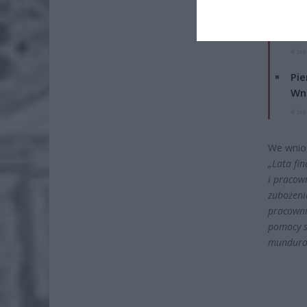
Lid
po
4 si
Pie
Wni
4 si
We wnio
„Lata fi
i pracow
zubożenie
pracowni
pomocy s
mundurow