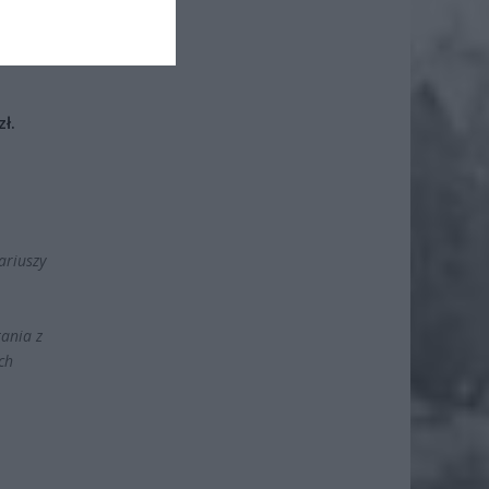
iero
ł.
ariuszy
tania z
ch