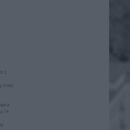
nt 2
cy 4 065
tępca
ją 14
zy