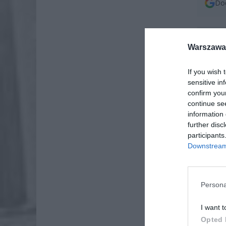
Dod
Warszawa 
If you wish 
sensitive in
confirm you
continue se
information 
further disc
participants
Downstream 
Persona
I want t
Opted 