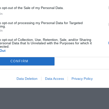
 20 na 21 września planowane jest otwarcie estakad Trasy Armii Kra
o opt-out of the Sale of my Personal Data.
ch: Marymoncka (z centrum w kierunku mostu Grota-Roweckiego),
In
ada (z centrum w kierunku mostu Grota-Roweckiego) i Modlińska (z 
to opt-out of processing my Personal Data for Targeted
weckiego w kierunku Tarchomina oraz w kierunku ronda Starzyńskie
ing.
 zaczną obowiązywać zmiany w kursowaniu linii autobusowych 114, 
In
, 705, 735, N13 i N63.
o opt-out of Collection, Use, Retention, Sale, and/or Sharing
ersonal Data that Is Unrelated with the Purposes for which it
lected.
Out
CONFIRM
ad
Data Deletion
Data Access
Privacy Policy