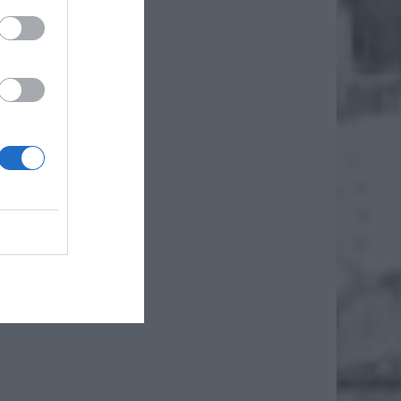
jowej
mostu
go). 21
118,