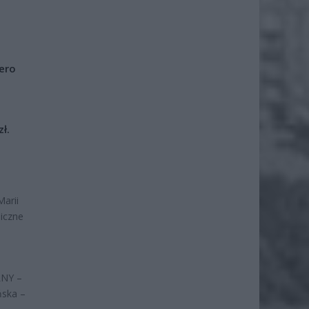
iero
ł.
Marii
liczne
LNY –
ńska –