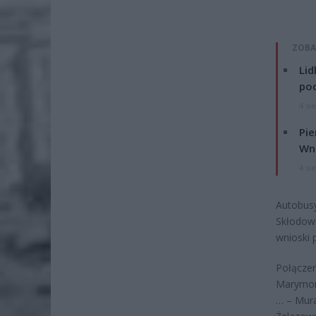
ZOBA
Lid
po
4 si
Pie
Wni
4 si
Autobusy
Skłodows
wnioski 
Połączen
Marymont
… – Mur