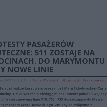
OTESTY PASAŻERÓW
TECZNE: 511 ZOSTAJE NA
OCINACH. DO MARYMONTU
Y NOWE LINIE
ia 2015 19:42
|
Autor:
Michał Wierzbicki
|
Aktualności
|
Brak komentarz
11 nadal będzie kursowała przez most Marii Skłodowskiej-Curie
łociny. Od 21 września obsługę mieszkańców południowej czę
dlińskiej zapewnią linie 518, 705 i 735 dojeżdżające do Metra
nt mostem Grota-Roweckiego. Zmiany są związane z