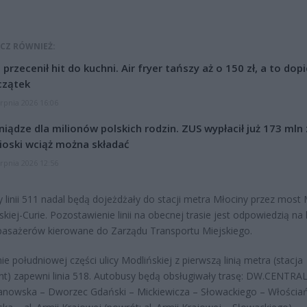
CZ RÓWNIEŻ:
l przecenił hit do kuchni. Air fryer tańszy aż o 150 zł, a to dop
czątek
erpnia 2026 16:06
niądze dla milionów polskich rodzin. ZUS wypłacił już 173 mln z
oski wciąż można składać
erpnia 2026 12:56
 linii 511 nadal będą dojeżdżały do stacji metra Młociny przez most 
kiej-Curie. Pozostawienie linii na obecnej trasie jest odpowiedzią na 
pasażerów kierowane do Zarządu Transportu Miejskiego.
ie południowej części ulicy Modlińskiej z pierwszą linią metra (stacja
) zapewni linia 518. Autobusy będą obsługiwały trasę: DW.CENTRA
anowska – Dworzec Gdański – Mickiewicza – Słowackiego – Włościa