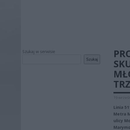
PR
Szukaj w serwisie
Szukaj
SKU
MŁ
TRZ
19 wrześn
Linia 5
Metra M
ulicy Mo
Marymo