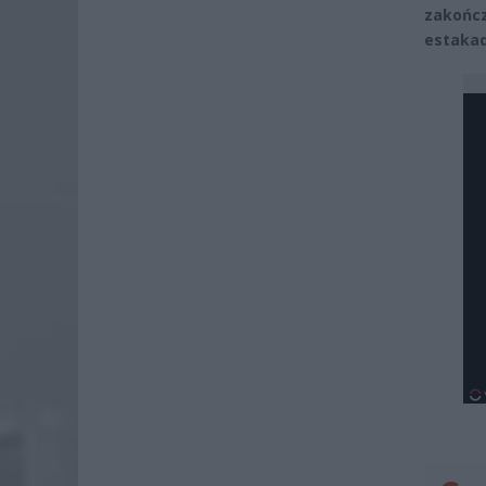
zakońc
estakad