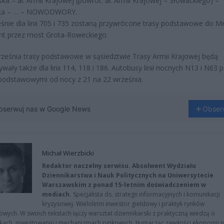
ka – al. Armii Krajowej (powrót: al. Armii Krajowej – Słowackiego) –
ka – … – NOWODWORY.
śnie dla linii 705 i 735 zostaną przywrócone trasy podstawowe do M
t przez most Grota-Roweckiego.
ześnia trasy podstawowe w sąsiedztwie Trasy Armii Krajowej będą
wały także dla linii 114, 118 i 186. Autobusy linii nocnych N13 i N63 
podstawowymi od nocy z 21 na 22 września.
bserwuj nas w Google News
Obser
Michał Wierzbicki
Redaktor naczelny serwisu. Absolwent Wydziału
Dziennikarstwa i Nauk Politycznych na Uniwersytecie
Warszawskim z ponad 15-letnim doświadczeniem w
mediach.
Specjalista ds. strategii informacyjnych i komunikacji
kryzysowej. Wieloletni inwestor giełdowy i praktyk rynków
owych. W swoich tekstach łączy warsztat dziennikarski z praktyczną wiedzą o
kach, inwestowaniu i mechanizmach rynkowych, tłumacząc zawiłości ekonomii 