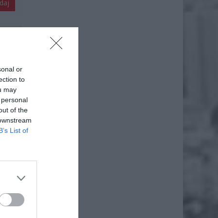
daj
sonal or
ection to
ou may
 personal
out of the
 downstream
B’s List of