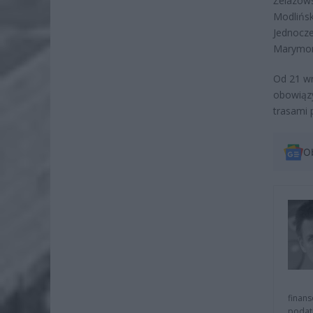
Żelazows
Modlińs
Jednocze
Marymon
Od 21 wr
obowiązy
trasami 
O
finans
podat