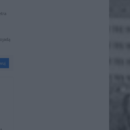
etra
pojadą
wuj
na