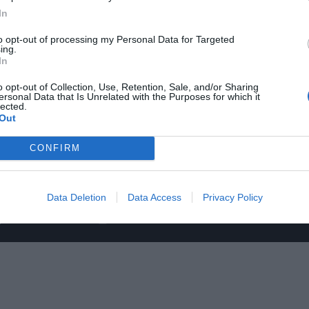
In
to opt-out of processing my Personal Data for Targeted
ing.
In
o opt-out of Collection, Use, Retention, Sale, and/or Sharing
ersonal Data that Is Unrelated with the Purposes for which it
lected.
Out
CONFIRM
Data Deletion
Data Access
Privacy Policy