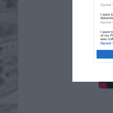
Opted 
I want 
Advertis
Opted 
I want t
of my P
was col
Opted 