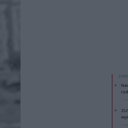
ZOBA
Naw
rod
7 si
ZUS
wyn
7 si