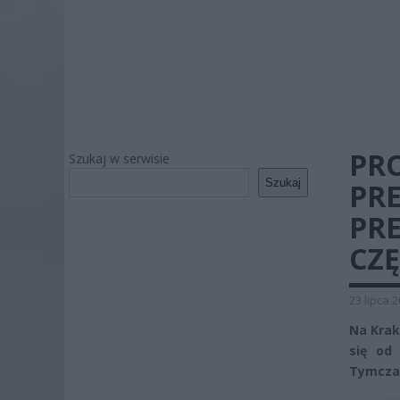
PR
Szukaj w serwisie
Szukaj
PR
PRE
CZ
23 lipca 
Na Krak
się od
Tymczas