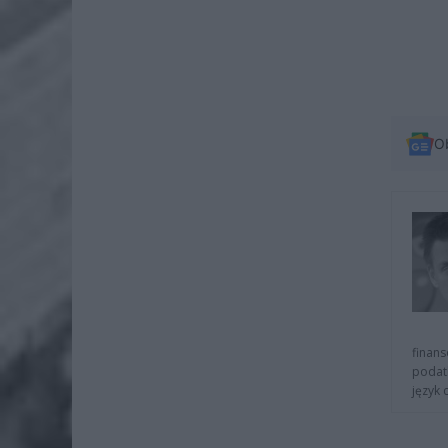
O
finans
podat
język 