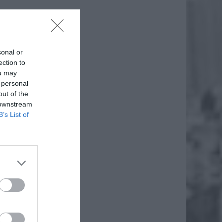
sonal or
ection to
ou may
 personal
out of the
 downstream
B’s List of
daj