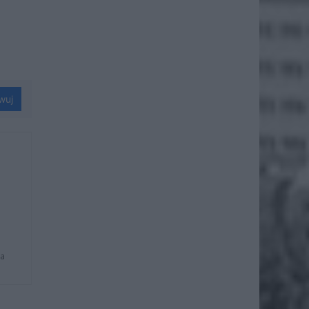
wuj
na