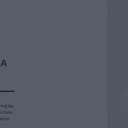
 A
omagają
ctwie.
skim.