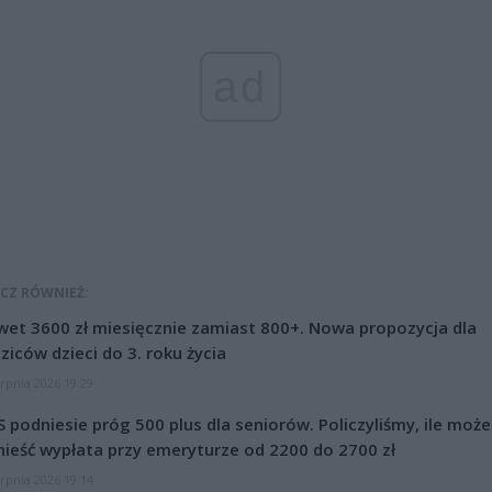
ad
CZ RÓWNIEŻ:
et 3600 zł miesięcznie zamiast 800+. Nowa propozycja dla
ziców dzieci do 3. roku życia
erpnia 2026 19:29
 podniesie próg 500 plus dla seniorów. Policzyliśmy, ile może
ieść wypłata przy emeryturze od 2200 do 2700 zł
erpnia 2026 19:14