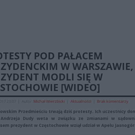
OTESTY POD PAŁACEM
EZYDENCKIM W WARSZAWIE,
ZYDENT MODLI SIĘ W
ĘSTOCHOWIE [WIDEO]
2017 23:07
|
Autor:
Michał Wierzbicki
|
Aktualności
|
Brak komentarzy
owskim Przedmieściu trwają dziś protesty. Ich uczestnicy d
 Andrzeja Dudy weta w związku ze zmianami w sądowni
em prezydent w Częstochowie wziął udział w Apelu Jasnogór