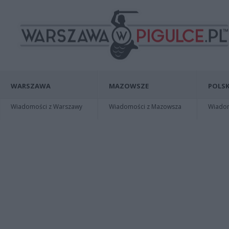
WARSZAWA
MAZOWSZE
POLSK
Wiadomości z Warszawy
Wiadomości z Mazowsza
Wiadomo