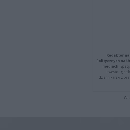
Redaktor na
Politycznych na 
mediach.
Specja
inwestor giełd
dziennikarski z pr
Cap