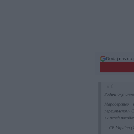
Dodaj nas do 
Родичі окупанті
Мародерство н
перехопленому С
як перед походо
— СБ України (