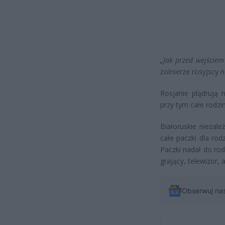
„Jak przed wejście
żołnierze rosyjscy 
Rosjanie plądrują 
przy tym całe rodzin
Białoruskie niezale
całe paczki dla ro
Paczki nadał do ro
grający, telewizor, 
Obserwuj na