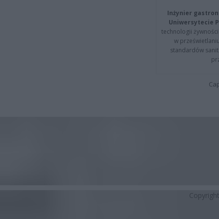
Inżynier gastron
Uniwersytecie P
technologii żywności 
w prześwietlani
standardów sanita
pr
Cap
Copyrigh