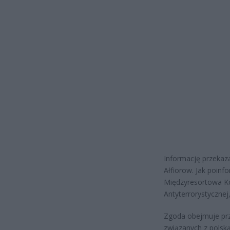
Informację przekaz
Ałfiorow. Jak poin
Międzyresortowa Ko
Antyterrorystycznej,
Zgoda obejmuje prz
związanych z polską