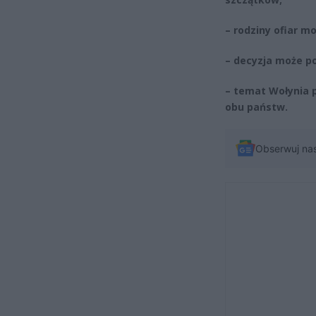
– rodziny ofiar m
– decyzja może po
– temat Wołynia 
obu państw.
Obserwuj na