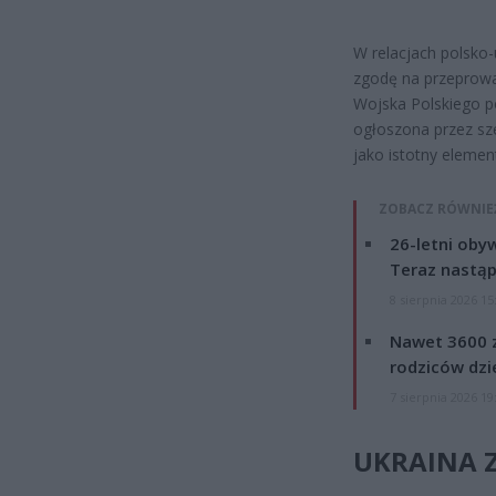
W relacjach polsko
zgodę na przeprowad
Wojska Polskiego po
ogłoszona przez sze
jako istotny eleme
ZOBACZ RÓWNIE
26-letni obyw
Teraz nastąp
8 sierpnia 2026 15
Nawet 3600 z
rodziców dzie
7 sierpnia 2026 19
UKRAINA 