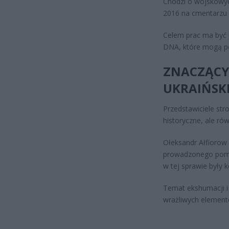
Chodzi o wojskowyc
2016 na cmentarzu
Celem prac ma być 
DNA, które mogą pom
ZNACZĄCY 
UKRAIŃSK
Przedstawiciele str
historyczne, ale rów
Ołeksandr Ałfiorow
prowadzonego pomię
w tej sprawie były
Temat ekshumacji i
wrażliwych element