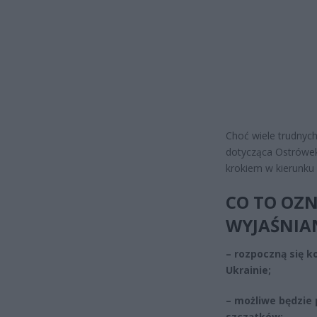
Choć wiele trudnyc
dotycząca Ostrówek
krokiem w kierunku 
CO TO OZN
WYJAŚNIAN
– rozpoczną się k
Ukrainie;
– możliwe będzie
szczątków;