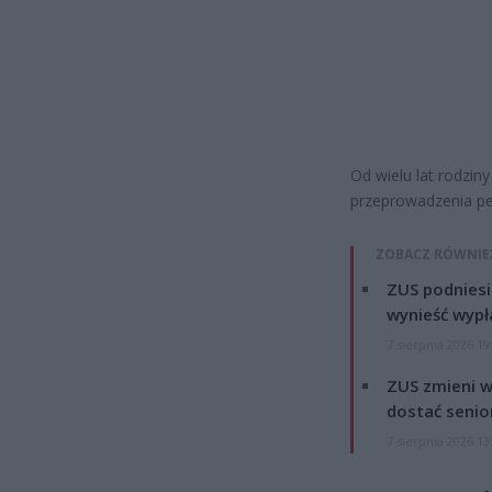
Od wielu lat rodzin
przeprowadzenia peł
ZOBACZ RÓWNIE
ZUS podniesie
wynieść wypł
7 sierpnia 2026 19
ZUS zmieni w
dostać senio
7 sierpnia 2026 13