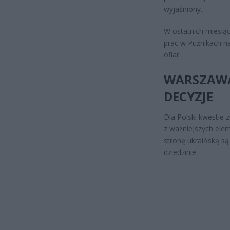
wyjaśniony.
W ostatnich miesią
prac w Pużnikach na
ofiar.
WARSZAWA 
DECYZJE
Dla Polski kwestie 
z ważniejszych elem
stronę ukraińską są
dziedzinie.