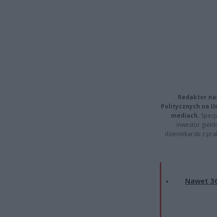
Redaktor na
Politycznych na 
mediach.
Specja
inwestor giełd
dziennikarski z pr
Nawet 36