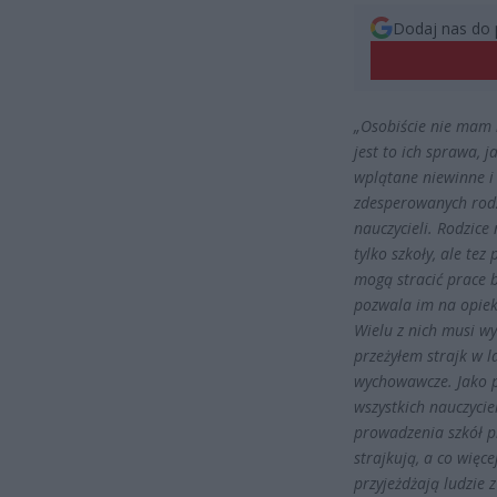
Dodaj nas do 
„Osobiście nie mam
jest to ich sprawa, 
wplątane niewinne i
zdesperowanych rodz
nauczycieli. Rodzice 
tylko szkoły, ale te
mogą stracić prace b
pozwala im na opiek
Wielu z nich musi w
przeżyłem strajk w l
wychowawcze. Jako 
wszystkich nauczycie
prowadzenia szkół pr
strajkują, a co wię
przyjeżdżają ludzie 