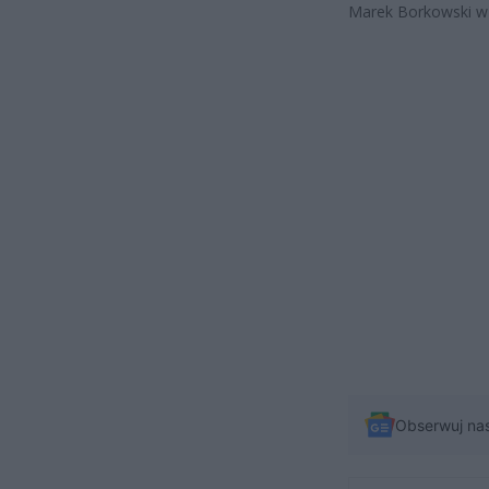
Marek Borkowski w
Obserwuj na