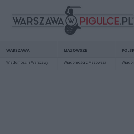
WARSZAWA
MAZOWSZE
POLSK
Wiadomości z Warszawy
Wiadomości z Mazowsza
Wiadomo