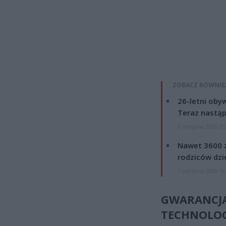
ZOBACZ RÓWNIE
26-letni obyw
Teraz nastąp
8 sierpnia 2026 15
Nawet 3600 z
rodziców dzie
7 sierpnia 2026 19
GWARANC
TECHNOLO