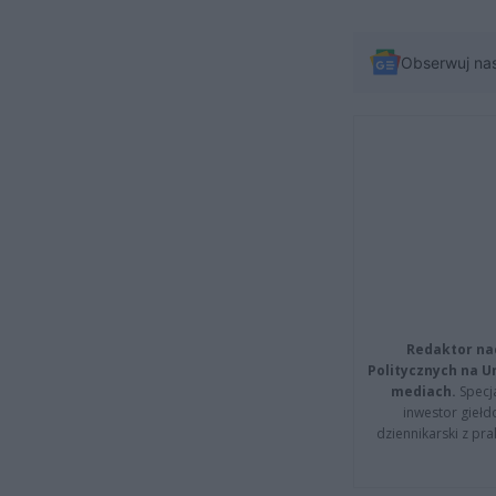
Obserwuj na
Redaktor na
Politycznych na 
mediach.
Specja
inwestor giełd
dziennikarski z pr