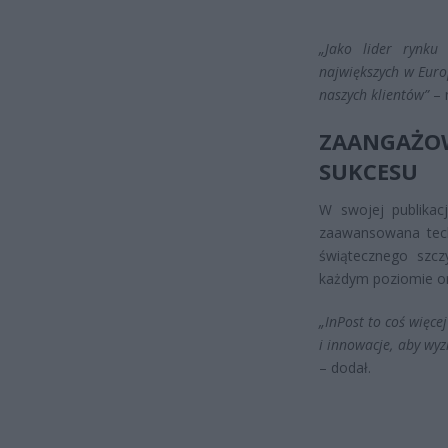
„Jako lider rynku
największych w Europ
naszych klientów”
– 
ZAANGAŻ
SUKCESU
W swojej publikacj
zaawansowana tech
świątecznego szc
każdym poziomie or
„InPost to coś więcej
i innowacje, aby wy
– dodał.