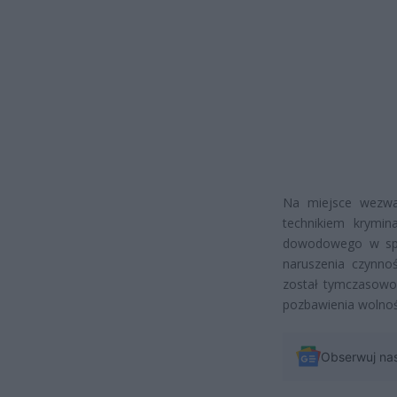
Na miejsce wezwa
technikiem krymina
dowodowego w spra
naruszenia czynno
został tymczasowo 
pozbawienia wolnośc
Obserwuj na