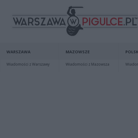
WARSZAWA
MAZOWSZE
POLSK
Wiadomości z Warszawy
Wiadomości z Mazowsza
Wiadomo