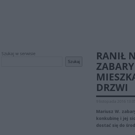
RANIŁ 
Szukaj w serwisie
Szukaj
ZABARY
MIESZK
DRZWI
9 listopada 2016 13:0
Mariusz W. zabar
konkubinę i jej s
dostać się do śro