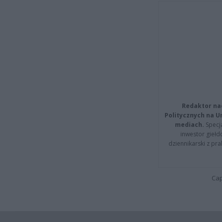
Redaktor na
Politycznych na 
mediach.
Specja
inwestor giełd
dziennikarski z pr
Cap