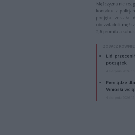
Mężczyzna nie reag
kontaktu z policja
podjęta została d
obezwładnili mężc
2,6 promila alkohol
ZOBACZ RÓWNIE
Lidl przeceni
początek
4 sierpnia 2026 16
Pieniądze dla
Wnioski wcią
4 sierpnia 2026 12