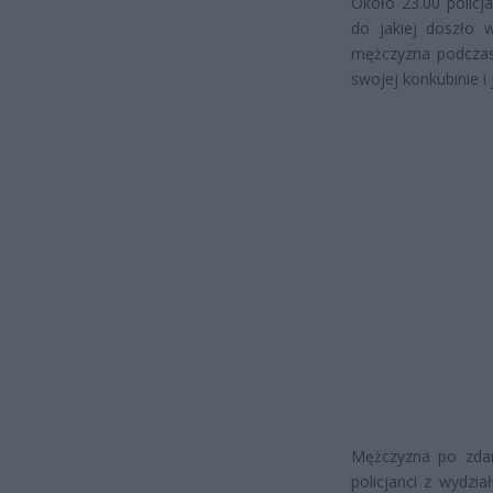
Około 23.00 polic
do jakiej doszło w
mężczyzna podczas
swojej konkubinie i 
Mężczyzna po zdar
policjanci z wydzia