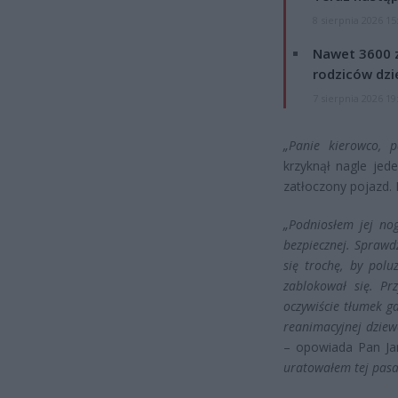
8 sierpnia 2026 15
Nawet 3600 z
rodziców dzie
7 sierpnia 2026 19
„Panie kierowco, p
krzyknął nagle jed
zatłoczony pojazd.
„Podniosłem jej no
bezpiecznej. Sprawd
się trochę, by polu
zablokował się. Pr
oczywiście tłumek g
reanimacyjnej dziew
– opowiada Pan J
uratowałem tej pasa