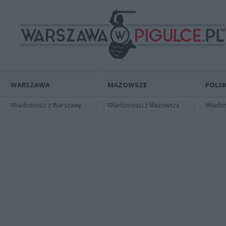
WARSZAWA
MAZOWSZE
POLSK
Wiadomości z Warszawy
Wiadomości z Mazowsza
Wiadomo