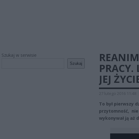
REANIM
Szukaj w serwisie
Szukaj
PRACY.
JEJ ŻYCI
27 lutego 2016 11:48
To był pierwszy d
przytomność, nie
wykonywał ją aż 