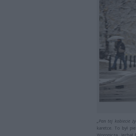
„Pan tej kobiecie ż
karetce. To był pi
Woronicza. Jechał 