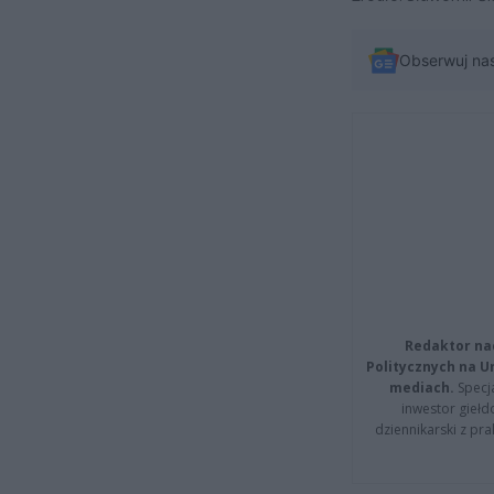
Obserwuj na
Redaktor na
Politycznych na 
mediach.
Specja
inwestor giełd
dziennikarski z pr