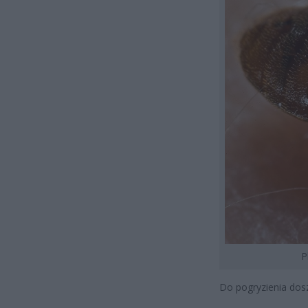
P
Do pogryzienia dos