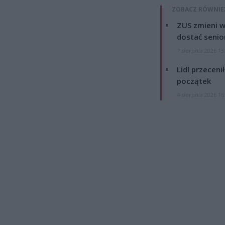
ZOBACZ RÓWNIE
ZUS zmieni w
dostać senio
7 sierpnia 2026 13
Lidl przeceni
początek
4 sierpnia 2026 16