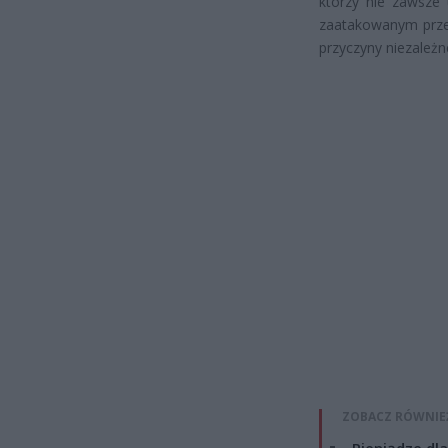
którzy nie zawsze 
zaatakowanym prze
przyczyny niezależn
ZOBACZ RÓWNIE