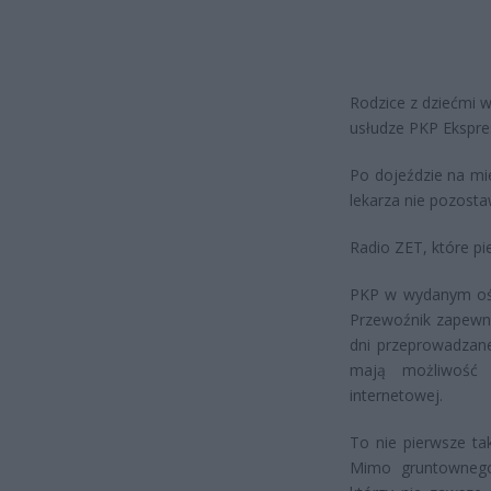
Rodzice z dziećmi w
usłudze PKP Ekspres
Po dojeździe na mi
lekarza nie pozosta
Radio ZET, które pi
PKP w wydanym oświ
Przewoźnik zapewnił
dni przeprowadzane
mają możliwość z
internetowej.
To nie pierwsze tak
Mimo gruntownego 