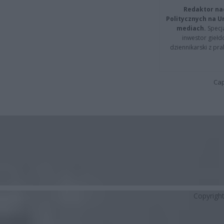
Redaktor na
Politycznych na 
mediach.
Specja
inwestor giełd
dziennikarski z pr
Cap
Copyrigh