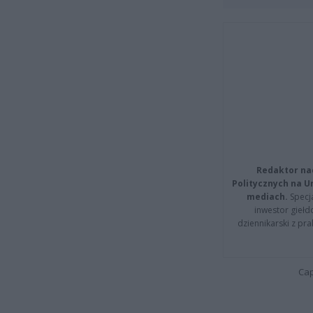
Redaktor na
Politycznych na 
mediach.
Specja
inwestor giełd
dziennikarski z pr
Cap