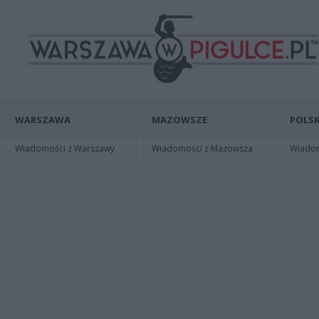
WARSZAWA
MAZOWSZE
POLSK
Wiadomości z Warszawy
Wiadomości z Mazowsza
Wiadomo