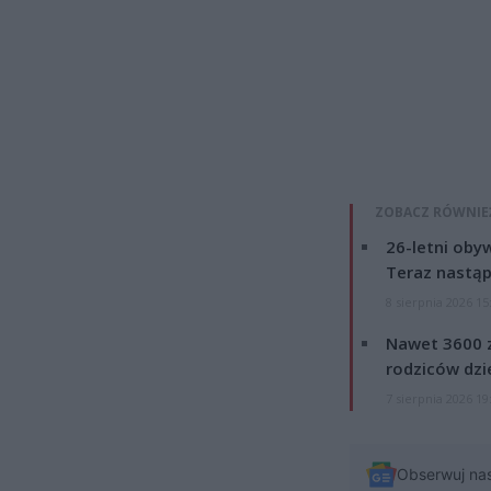
ZOBACZ RÓWNIE
26-letni obyw
Teraz nastąp
8 sierpnia 2026 15
Nawet 3600 z
rodziców dzie
7 sierpnia 2026 19
Obserwuj na