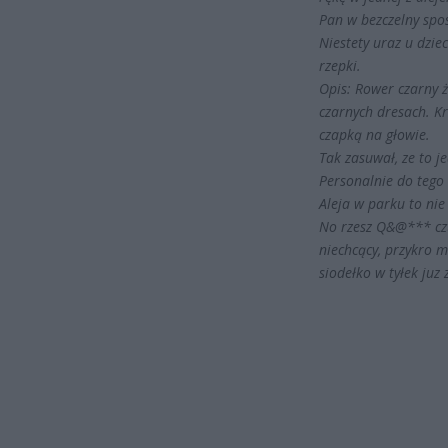
Pan w bezczelny spo
Niestety uraz u dzie
rzepki.
Opis: Rower czarny 
czarnych dresach. K
czapką na głowie.
Tak zasuwał, ze to j
Personalnie do tego 
Aleja w parku to nie
No rzesz Q&@*** czt
niechcący, przykro m
siodełko w tyłek juz 