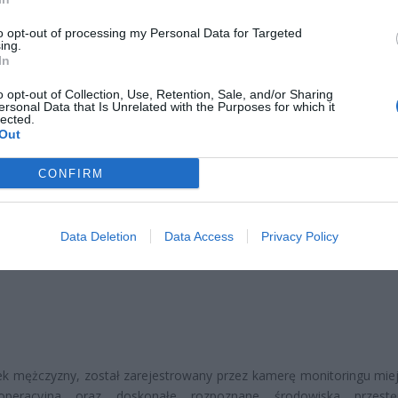
 Z pomieszczeń piwnicznych zginęły między innymi rowery, narty, w
stołowa i gitara. Oprócz tego zgłaszały się pokrzywdzone, którym n
to opt-out of processing my Personal Data for Targeted
ing.
a, poruszający się rowerem, wyrywał torebki i zrywał łańcuszki 
In
 wskazywało na to, że za tymi przestępstwami stoi ta sama osoba.
o opt-out of Collection, Use, Retention, Sale, and/or Sharing
ersonal Data that Is Unrelated with the Purposes for which it
lected.
Out
CONFIRM
ad
Data Deletion
Data Access
Privacy Policy
k mężczyzny, został zarejestrowany przez kamerę monitoringu miej
operacyjna oraz doskonałe rozpoznane środowiska przestę