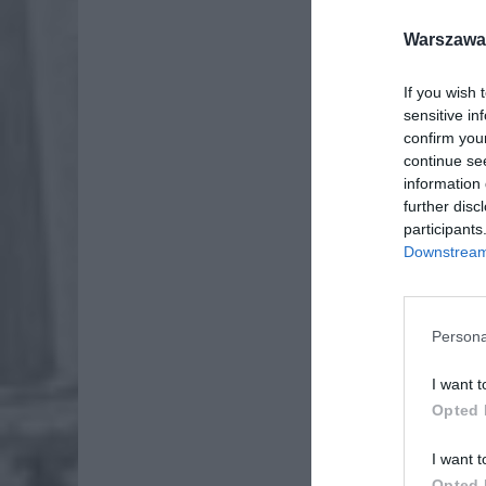
Warszawa 
If you wish 
sensitive in
confirm you
continue se
information 
further disc
participants
Downstream 
Persona
I want t
Opted 
Do krym
I want t
piwnic, 
Opted 