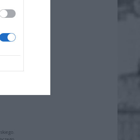
alizki,
ieznany
z szyi.
skiego.
pczego