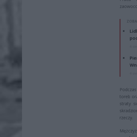
zaowocow
ZOBA
Lid
po
4 si
Pie
Wni
4 si
Podczas 
toreb or
straty s
skradzio
rzeczy.
Mężczyz