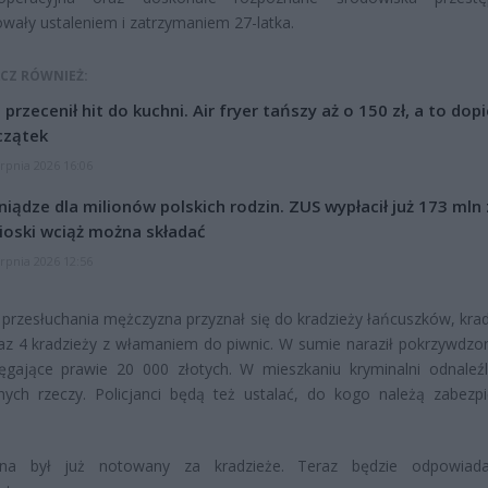
ały ustaleniem i zatrzymaniem 27-latka.
CZ RÓWNIEŻ:
l przecenił hit do kuchni. Air fryer tańszy aż o 150 zł, a to dop
czątek
erpnia 2026 16:06
niądze dla milionów polskich rodzin. ZUS wypłacił już 173 mln z
oski wciąż można składać
erpnia 2026 12:56
przesłuchania mężczyzna przyznał się do kradzieży łańcuszków, krad
az 4 kradzieży z włamaniem do piwnic. W sumie naraził pokrzywdzo
ięgające prawie 20 000 złotych. W mieszkaniu kryminalni odnaleźl
nych rzeczy. Policjanci będą też ustalać, do kogo należą zabezp
na był już notowany za kradzieże. Teraz będzie odpowiada