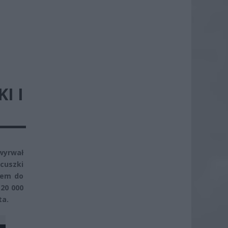
I I
wyrwał
cuszki
iem do
 20 000
ta.