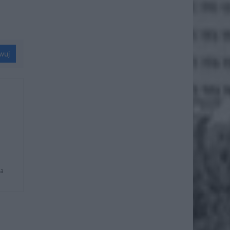
wuj
na