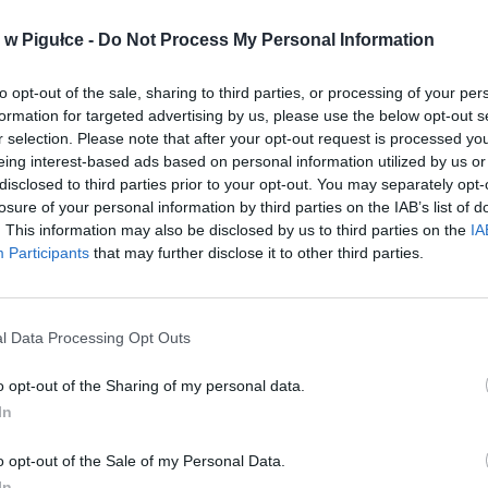
w Pigułce -
Do Not Process My Personal Information
to opt-out of the sale, sharing to third parties, or processing of your per
formation for targeted advertising by us, please use the below opt-out s
r selection. Please note that after your opt-out request is processed y
eing interest-based ads based on personal information utilized by us or
disclosed to third parties prior to your opt-out. You may separately opt-
losure of your personal information by third parties on the IAB’s list of
. This information may also be disclosed by us to third parties on the
IA
Participants
that may further disclose it to other third parties.
l Data Processing Opt Outs
o opt-out of the Sharing of my personal data.
Fot. Pixabay
In
inalnych z Bielan od pewnego czasu docierały sygnały o właman
o opt-out of the Sale of my Personal Data.
z których nieznany sprawca wynosił wszystko, co przedstawiało jaką
In