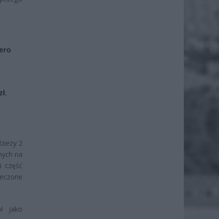
iero
ł.
zieży 2
nych na
i część
ieczone
ł jako