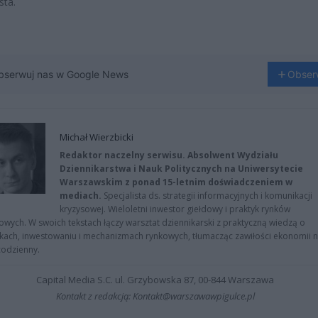
sta.
bserwuj nas w Google News
Obser
Michał Wierzbicki
Redaktor naczelny serwisu. Absolwent Wydziału
Dziennikarstwa i Nauk Politycznych na Uniwersytecie
Warszawskim z ponad 15-letnim doświadczeniem w
mediach.
Specjalista ds. strategii informacyjnych i komunikacji
kryzysowej. Wieloletni inwestor giełdowy i praktyk rynków
owych. W swoich tekstach łączy warsztat dziennikarski z praktyczną wiedzą o
kach, inwestowaniu i mechanizmach rynkowych, tłumacząc zawiłości ekonomii 
codzienny.
Capital Media S.C. ul. Grzybowska 87, 00-844 Warszawa
Kontakt z redakcją: Kontakt@warszawawpigulce.pl