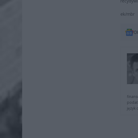
recydywi
ek/mbr
O
finans
podat
język 