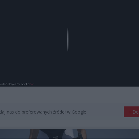
Play
aj nas do preferowanych źródeł w Google
Do