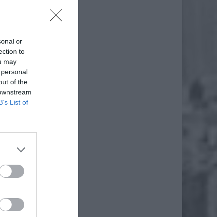
sonal or
ection to
ou may
 personal
out of the
 downstream
B’s List of
iach do
kolwiek