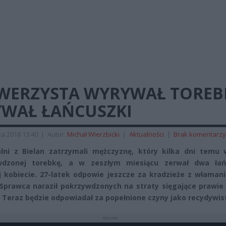
WERZYSTA WYRYWAŁ TOREBK
YWAŁ ŁAŃCUSZKI
a 2018 13:40
|
Autor:
Michał Wierzbicki
|
Aktualności
|
Brak komentarzy
lni z Bielan zatrzymali mężczyznę, który kilka dni temu 
wdzonej torebkę, a w zeszłym miesiącu zerwał dwa łań
j kobiecie. 27-latek odpowie jeszcze za kradzieże z właman
 Sprawca naraził pokrzywdzonych na straty sięgające prawie
. Teraz będzie odpowiadał za popełnione czyny jako recydywis
REKLAMA