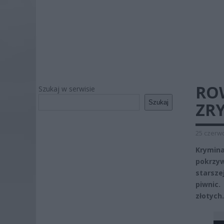
RO
Szukaj w serwisie
Szukaj
ZR
25 czerwc
Krymina
pokrzy
starsze
piwnic.
złotych