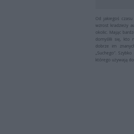
Od jakiegoś czasu 
wzrost kradzieży a
okolic. Mając bard
domyślili się, kto
dobrze im znanyc
„Suchego”. Szybko d
którego używają do 