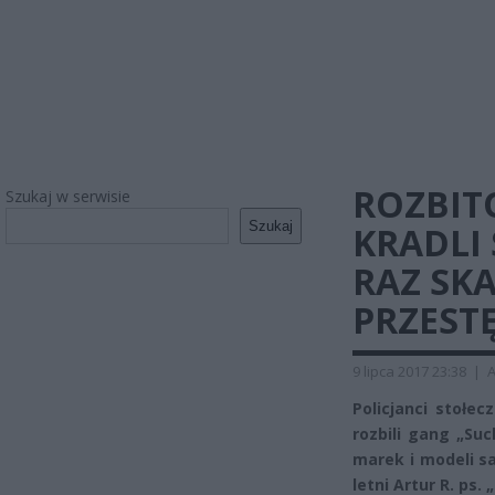
ROZBIT
Szukaj w serwisie
Szukaj
KRADLI
RAZ SK
PRZEST
9 lipca 2017 23:38
|
A
Policjanci stołe
rozbili gang „Suc
marek i modeli s
letni Artur R. ps.