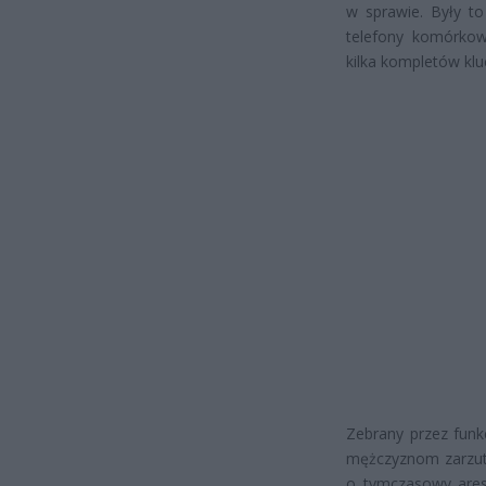
w sprawie. Były t
telefony komórkow
kilka kompletów kl
Zebrany przez funk
mężczyznom zarzut
o tymczasowy aresz