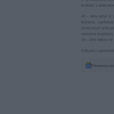
kradzież z włamani
45 – letni Artur R
któremu szefowali
stołecznych policj
zarzutów kradzieży 
38 – letni Miłosz M
Policjanci zapowiad
Obserwuj na