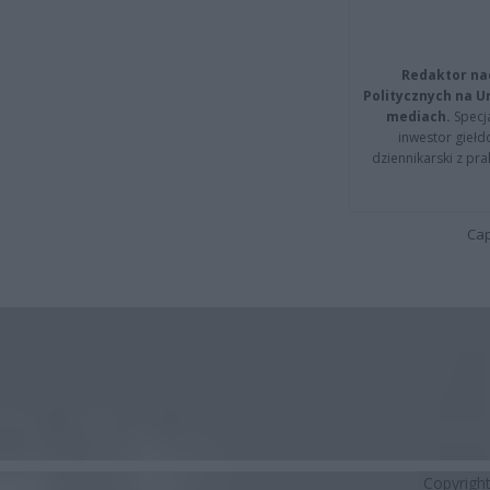
Redaktor na
Politycznych na 
mediach.
Specja
inwestor giełd
dziennikarski z pr
Cap
Copyrigh