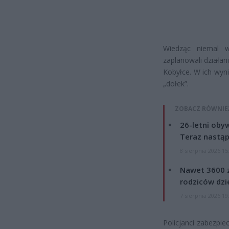
Wiedząc niemal w
zaplanowali działan
Kobyłce. W ich wynik
„dołek”.
ZOBACZ RÓWNIE
26-letni obyw
Teraz nastąp
8 sierpnia 2026 15
Nawet 3600 z
rodziców dzie
7 sierpnia 2026 19
Policjanci zabezpi