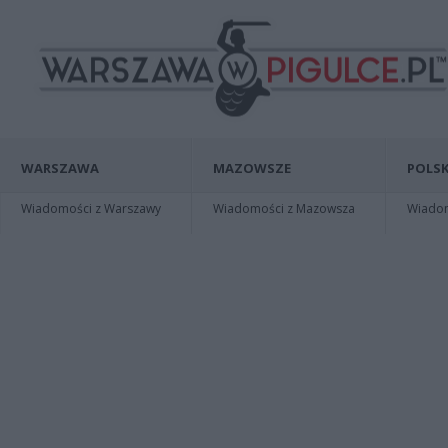
WARSZAWA
MAZOWSZE
POLSK
Wiadomości z Warszawy
Wiadomości z Mazowsza
Wiadomo