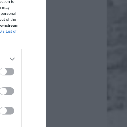
ection to
ou may
 personal
out of the
 downstream
B’s List of
Dziecka