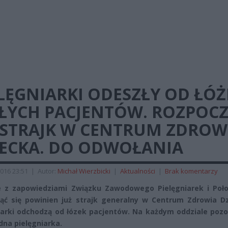
LĘGNIARKI ODESZŁY OD ŁÓŻ
ŁYCH PACJENTÓW. ROZPOC
Ę STRAJK W CENTRUM ZDROW
IECKA. DO ODWOŁANIA
016 23:51
|
Autor:
Michał Wierzbicki
|
Aktualności
|
Brak komentarzy
 z zapowiedziami Związku Zawodowego Pielęgniarek i Poło
ąć się powinien już strajk generalny w Centrum Zdrowia Dz
iarki odchodzą od łózek pacjentów. Na każdym oddziale pozo
edna pielęgniarka.