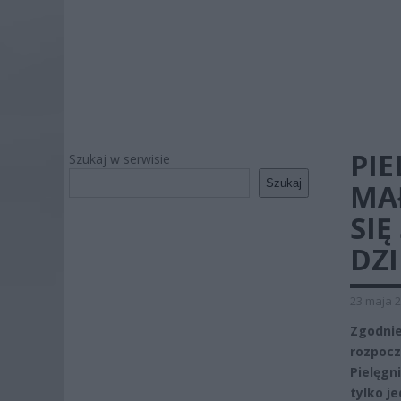
PIE
Szukaj w serwisie
Szukaj
MA
SI
DZ
23 maja 2
Zgodnie
rozpocz
Pielęgn
tylko j