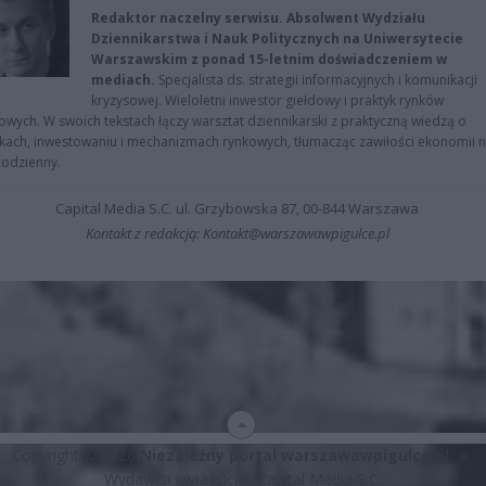
Redaktor naczelny serwisu. Absolwent Wydziału
Dziennikarstwa i Nauk Politycznych na Uniwersytecie
Warszawskim z ponad 15-letnim doświadczeniem w
mediach.
Specjalista ds. strategii informacyjnych i komunikacji
kryzysowej. Wieloletni inwestor giełdowy i praktyk rynków
owych. W swoich tekstach łączy warsztat dziennikarski z praktyczną wiedzą o
kach, inwestowaniu i mechanizmach rynkowych, tłumacząc zawiłości ekonomii 
codzienny.
Capital Media S.C. ul. Grzybowska 87, 00-844 Warszawa
Kontakt z redakcją: Kontakt@warszawawpigulce.pl
Copyright © 2026
Niezależny portal warszawawpigulce.pl
∗
Wydawca i właściciel: Capital Media S.C.