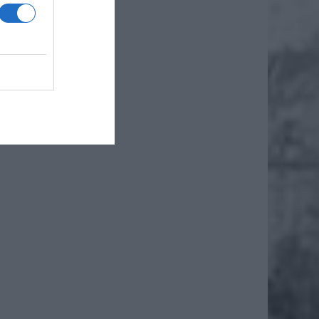
u z tym
e tylko
oddział
anowane
tylko i