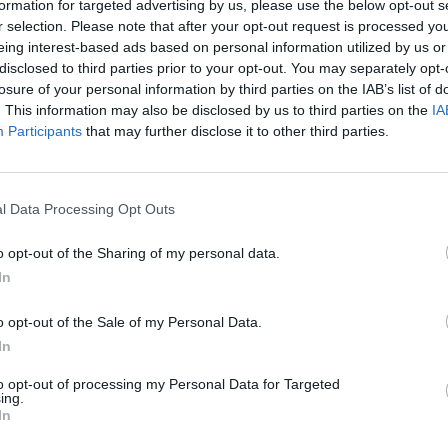
formation for targeted advertising by us, please use the below opt-out s
r selection. Please note that after your opt-out request is processed y
eing interest-based ads based on personal information utilized by us or
disclosed to third parties prior to your opt-out. You may separately opt-
losure of your personal information by third parties on the IAB’s list of
. This information may also be disclosed by us to third parties on the
IA
Participants
that may further disclose it to other third parties.
l Data Processing Opt Outs
o opt-out of the Sharing of my personal data.
In
o opt-out of the Sale of my Personal Data.
In
to opt-out of processing my Personal Data for Targeted
Fot. Pixabay
ing.
In
działek negocjacje pomiędzy pielęgniarkami, a Centrum Zdrowia 