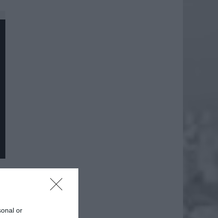
daj
sonal or