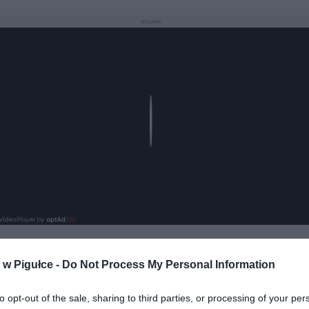
REKLAMA
Play
w Pigułce -
Do Not Process My Personal Information
aj nas do preferowanych źródeł w Google
Do
to opt-out of the sale, sharing to third parties, or processing of your per