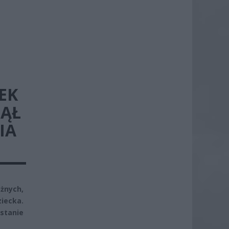
EK
ZĄŁ
IA
żnych,
iecka.
stanie