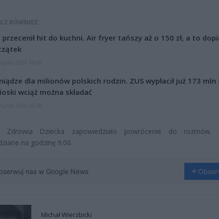
CZ RÓWNIEŻ:
l przecenił hit do kuchni. Air fryer tańszy aż o 150 zł, a to dop
czątek
erpnia 2026 16:06
niądze dla milionów polskich rodzin. ZUS wypłacił już 173 mln z
oski wciąż można składać
erpnia 2026 12:56
m Zdrowia Dziecka zapowiedziało powrócenie do rozmów.
ziane na godzinę 9.00.
bserwuj nas w Google News
Obser
Michał Wierzbicki