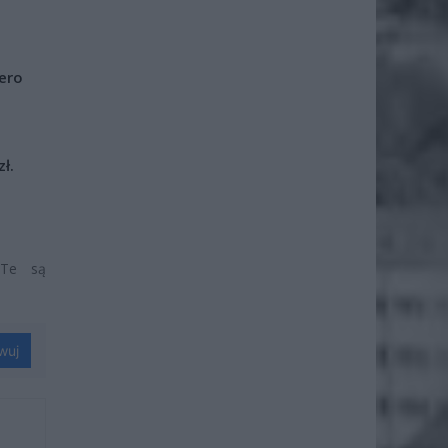
iero
ł.
 Te są
wuj