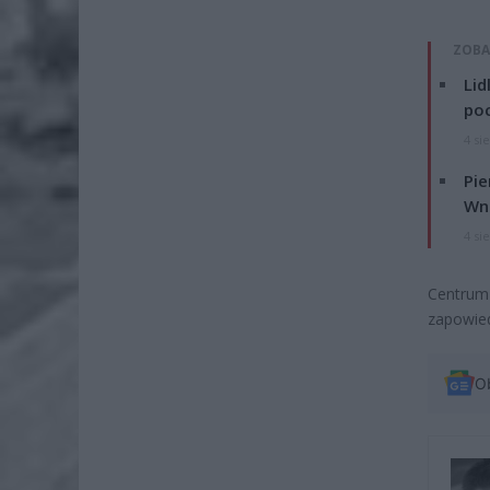
ZOBA
Lid
po
4 si
Pie
Wni
4 si
Centru
zapowied
O