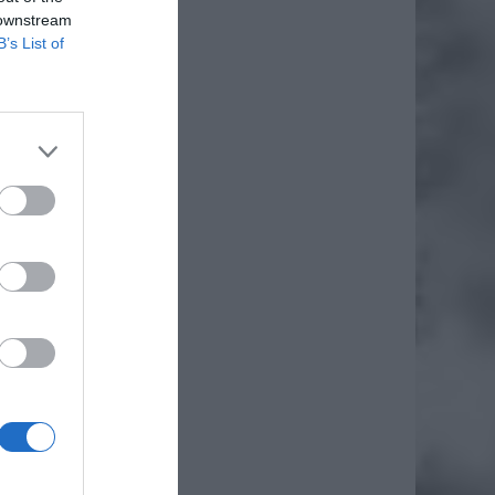
 downstream
B’s List of
daj
m/wp-
.pl/wp-
iero