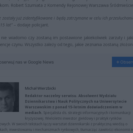
kom. Robert Szumiata z Komendy Rejonowej Warszawa Śródmieście
e zostały już zidentyfikowane i będą zatrzymane w celu ich przesłuchan
15 lat”
– dodaje policjant.
 nie wiadomo czy zostaną im postawione jakiekolwiek zarzuty i jak
ncje czynu. Wszystko zależy od tego, jakie zeznania zostaną złożon
bserwuj nas w Google News
Obser
Michał Wierzbicki
Redaktor naczelny serwisu. Absolwent Wydziału
Dziennikarstwa i Nauk Politycznych na Uniwersytecie
Warszawskim z ponad 15-letnim doświadczeniem w
mediach.
Specjalista ds. strategii informacyjnych i komunikacji
kryzysowej. Wieloletni inwestor giełdowy i praktyk rynków
owych. W swoich tekstach łączy warsztat dziennikarski z praktyczną wiedzą o
kach, inwestowaniu i mechanizmach rynkowych, tłumacząc zawiłości ekonomii 