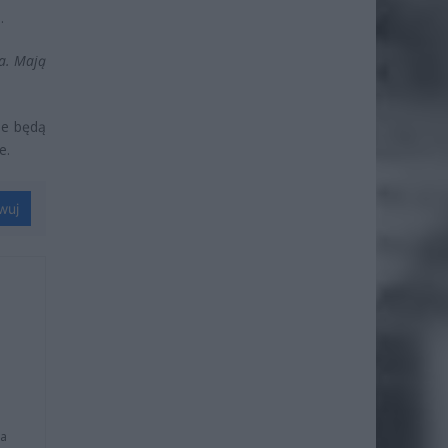
.
ia. Mają
ie będą
e.
wuj
na