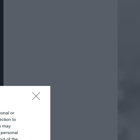
sonal or
ection to
ou may
 personal
out of the