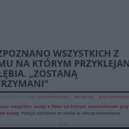
ZPOZNANO WSZYSTKICH Z
LMU NA KTÓRYM PRZYKLEJA
ŁĘBIA. „ZOSTANĄ
TRZYMANI”
a 2018 00:11
|
Autor:
Michał Wierzbicki
|
Aktualności
|
Brak komentarzy
ano wszystkie osoby z filmu na którym nastolatkowie przyk
 do ściany
. Policja zatrzyma te osoby w celu przesłuchania.
REKLAMA