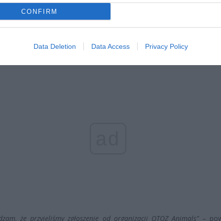
erpnia 2026 16:06
CONFIRM
niądze dla milionów polskich rodzin. ZUS wypłacił już 173 mln z
oski wciąż można składać
erpnia 2026 12:56
Data Deletion
Data Access
Privacy Policy
ad
dzam, że przyjęliśmy zgłoszenie od organizacji OTOZ Animals”
– pow