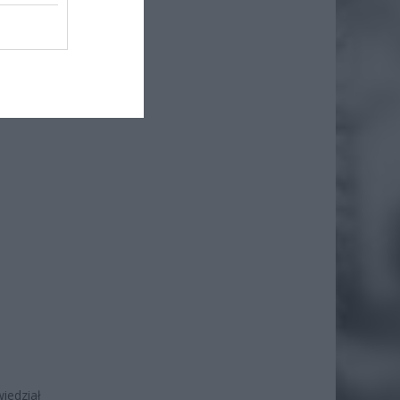
ł.
iedział