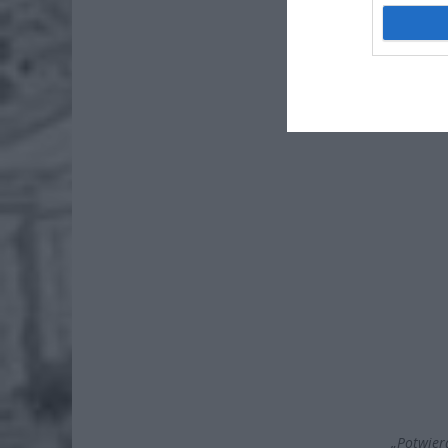
4 si
Pie
Wni
4 si
„Potwier