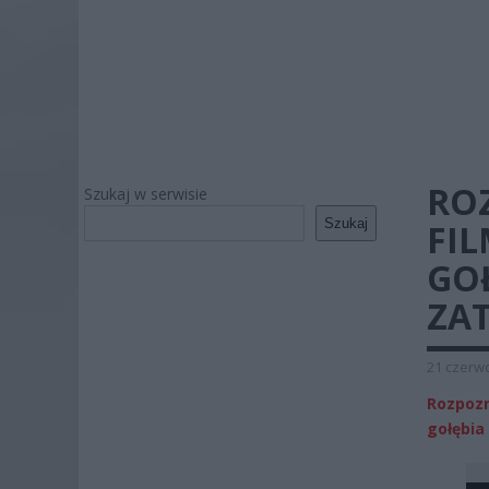
RO
Szukaj w serwisie
Szukaj
FI
GO
ZA
21 czerwc
Rozpozn
gołębia