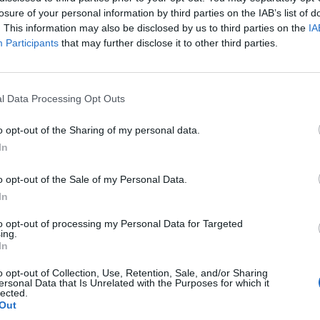
ad
losure of your personal information by third parties on the IAB’s list of
. This information may also be disclosed by us to third parties on the
IA
Participants
that may further disclose it to other third parties.
l Data Processing Opt Outs
o opt-out of the Sharing of my personal data.
In
aj nas do preferowanych źródeł w Google
Do
o opt-out of the Sale of my Personal Data.
ayer src=”http://tosiedzieje.s3.amazonaws.co
In
/uploads/2018/06/Golab2.mp4″ splash=”https://warszawawpigulce
to opt-out of processing my Personal Data for Targeted
uploads/2018/06/golab18plus.jpg”]
ing.
In
CZ RÓWNIEŻ:
o opt-out of Collection, Use, Retention, Sale, and/or Sharing
ersonal Data that Is Unrelated with the Purposes for which it
l przecenił hit do kuchni. Air fryer tańszy aż o 150 zł, a to dop
lected.
czątek
Out