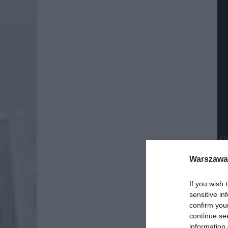
Warszawa 
If you wish 
sensitive in
confirm you
continue se
information 