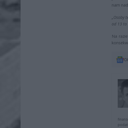
nam nad
„Osoby t
od 13 to 
Na razie
konsekwe
O
finans
podat