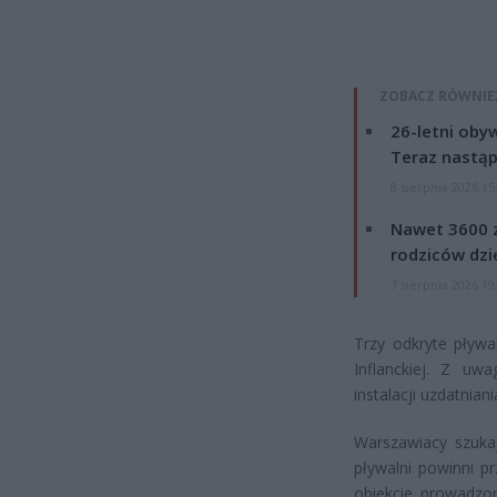
ZOBACZ RÓWNIE
26-letni obyw
Teraz nastąp
8 sierpnia 2026 15
Nawet 3600 z
rodziców dzie
7 sierpnia 2026 19
Trzy odkryte pływa
Inflanckiej. Z u
instalacji uzdatnia
Warszawiacy szuka
pływalni powinni p
obiekcie prowadzo