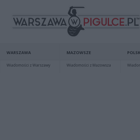
WARSZAWA
MAZOWSZE
POLSK
Wiadomości z Warszawy
Wiadomości z Mazowsza
Wiadomo