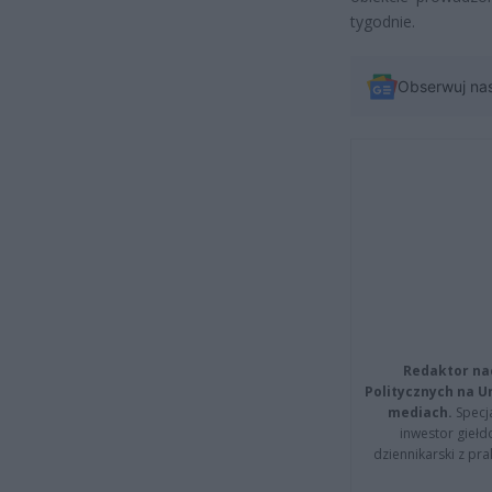
tygodnie.
Obserwuj na
Redaktor na
Politycznych na 
mediach.
Specja
inwestor giełd
dziennikarski z pr