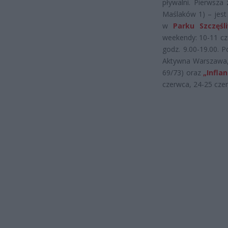
pływalni. Pierwsz
Maślaków 1) – jest
w
Parku Szczęśl
weekendy: 10-11 cz
godz. 9.00-19.00. 
Aktywna Warszawa,
69/73) oraz
„Infla
czerwca, 24-25 czer