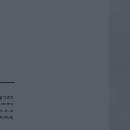
rogramu
mowemu
świecie
twowej