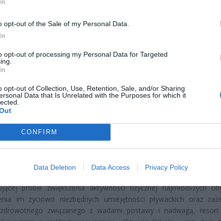
In
o opt-out of the Sale of my Personal Data.
In
to opt-out of processing my Personal Data for Targeted
portowe, organizacje pozarządowe i jednostki samorządu terytor
ing.
In
raz walczyć o gigantyczne wsparcie na organizację zajęć, któ
 przyszłość polskich dzieci! Na każdego małego uczestnika spadni
o opt-out of Collection, Use, Retention, Sale, and/or Sharing
pieniędzy – aż 280 złotych zarówno na naukę pływania, ja
ersonal Data that Is Unrelated with the Purposes for which it
lected.
ozwojowe ćwiczenia, które nie tylko pomogą w walce z wadami p
Out
ież wypowiedzą wojnę nadwadze i otyłości trapiącej coraz więcej p
CONFIRM
MILIONÓW ZŁOTYCH Z BUDŻETU WP
SPORTOWEJ SKARBONKI!
Data Deletion
Data Access
Privacy Policy
jącej próbie zwiększenia aktywności fizycznej najmłodszych oby
enia im życiowo niezbędnych umiejętności pływackich oraz zaż
 zdrowotnego związanego z wadami postawy i nadwagą, resort