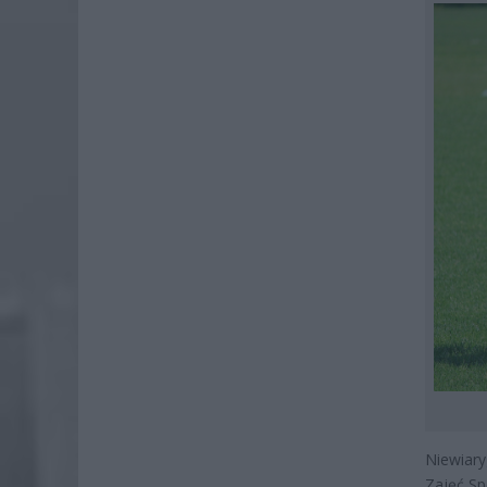
Niewiar
Zajęć Sp