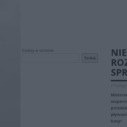
NIE
Szukaj w serwisie
Szukaj
ROZ
SP
27 lutego
Ministe
wsparci
przedsi
pływani
kasy!