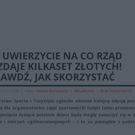
 UWIERZYCIE NA CO RZĄD
DAJE KILKASET ZŁOTYCH!
RAWDŹ, JAK SKORZYSTAĆ
 2025 17:43
|
Autor:
Marek Borkowski
|
Aktualności
|
Brak komentarzy
rstwo Sportu i Turystyki ogłasiło własnie kolejną edycję p
a dla organizatorów zajęć sportowych! Dzięki temu przeło
ęwzięciu tysiące polskich dzieci będą mogły zanurzyć się w 
a i ćwiczeń ogólnorozwojowych – i to za pieniądze z pańs