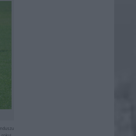
unduszu
 roku!