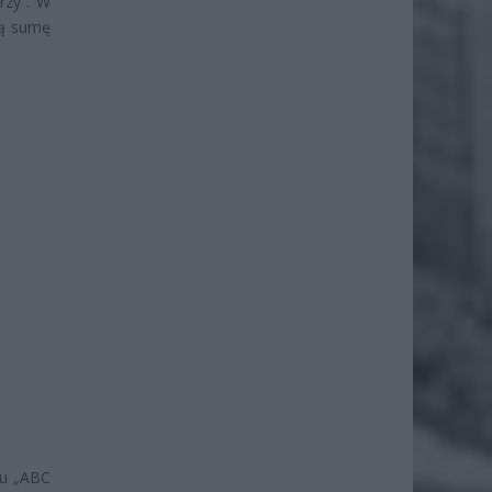
rzy”. W
ną sumę
mu „ABC