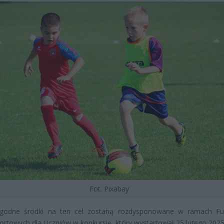
Fot. Pixabay
ygodne środki na ten cel zostaną rozdysponowane w ramach F
ortowych dla Uczniów w konkursie, który wystartował 25 lutego 2025