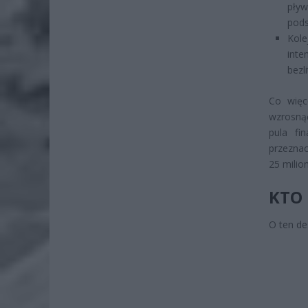
pływ
pod
Kol
int
bezl
Co więc
wzrosną
pula fi
przeznac
25 milio
KTO
O ten de