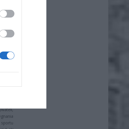
ialnego
re mogą
e istny
k i na
ostawy,
olskich
ADA
wateli,
egnania
 sportu