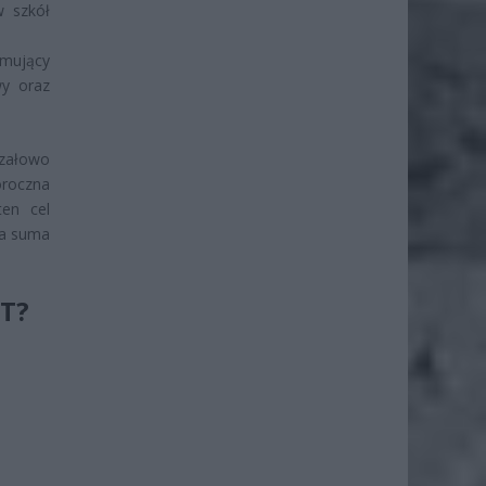
w szkół
mujący
wy oraz
rzałowo
oroczna
ten cel
na suma
T?