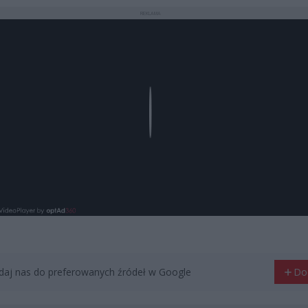
REKLAMA
Play
aj nas do preferowanych źródeł w Google
Do