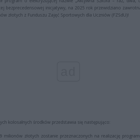
ł program o elektryzującej nazwie „Aktywna Szkoła – raz, dwa, t
ej bezprecedensowej inicjatywy, na 2025 rok przewidziano zawrot
nów złotych z Funduszu Zajęć Sportowych dla Uczniów (FZSdU)!
ad
tych kolosalnych środków przedstawia się następująco:
9 milionów złotych zostanie przeznaczonych na realizację progra