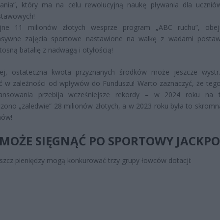
ania”, który ma na celu rewolucyjną naukę pływania dla ucznió
stawowych!
ejne 11 milionów złotych wesprze program „ABC ruchu”, obej
ensywne zajęcia sportowe nastawione na walkę z wadami posta
itosną batalię z nadwagą i otyłością!
ej, ostateczna kwota przyznanych środków może jeszcze wyst
ć w zależności od wpływów do Funduszu! Warto zaznaczyć, że teg
nansowania przebija wcześniejsze rekordy – w 2024 roku na 
zono „zaledwie” 28 milionów złotych, a w 2023 roku była to skrom
nów!
 MOŻE SIĘGNĄĆ PO SPORTOWY JACKPO
szcz pieniędzy mogą konkurować trzy grupy łowców dotacji: