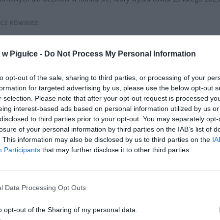
CZ RÓWNIEŻ:
l przecenił hit do kuchni. Air fryer tańszy aż o 150 zł, a to dop
czątek
w Pigułce -
Do Not Process My Personal Information
erpnia 2026 16:06
to opt-out of the sale, sharing to third parties, or processing of your per
niądze dla milionów polskich rodzin. ZUS wypłacił już 173 mln z
formation for targeted advertising by us, please use the below opt-out s
oski wciąż można składać
r selection. Please note that after your opt-out request is processed y
erpnia 2026 12:56
eing interest-based ads based on personal information utilized by us or
disclosed to third parties prior to your opt-out. You may separately opt-
losure of your personal information by third parties on the IAB’s list of
. This information may also be disclosed by us to third parties on the
IA
Participants
that may further disclose it to other third parties.
l Data Processing Opt Outs
ad
o opt-out of the Sharing of my personal data.