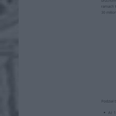
uruchomi
ramach t
30 milio
Podział 
Aż 1