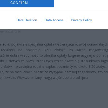
CONFIRM
czątek
erpnia 2026 16:06
niądze dla milionów polskich rodzin. ZUS wypłacił już 173 mln z
Data Deletion
Data Access
Privacy Policy
oski wciąż można składać
erpnia 2026 12:56
roku pojawi się specjalna opłata wspierająca rozwój odnawialnych
, ustalona na poziomie 3,50 złotych za każdą megawatogo
eśnie dobra wiadomość to obniżka opłaty kogeneracyjnej o ponad
 do 3 złotych za MWh. Bilans tych zmian okaże się stosunkowo łago
 Polaków – przeciętna rodzina zapłaci rocznie tylko około 1,50 złotych
c, ze na rachunkach będzie to wyglądać bardziej zagadkowo, zmieni 
 niewiele. Większe zmiany mogą wejść dopiero od lipca.