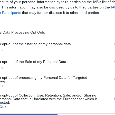
losure of your personal information by third parties on the IAB’s list of
pojawią się nowe składniki opłat, które wpłyną na końcowe rozli
. This information may also be disclosed by us to third parties on the
IA
my co jest czym.
Participants
that may further disclose it to other third parties.
l Data Processing Opt Outs
o opt-out of the Sharing of my personal data.
In
ad
o opt-out of the Sale of my Personal Data.
In
to opt-out of processing my Personal Data for Targeted
ing.
In
o opt-out of Collection, Use, Retention, Sale, and/or Sharing
ersonal Data that Is Unrelated with the Purposes for which it
lected.
CZ RÓWNIEŻ:
Out
l przecenił hit do kuchni. Air fryer tańszy aż o 150 zł, a to dop