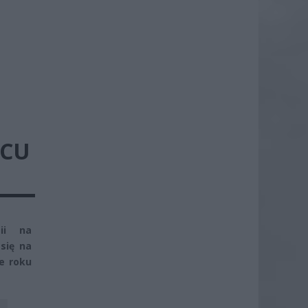
PCU
ii na
się na
e roku