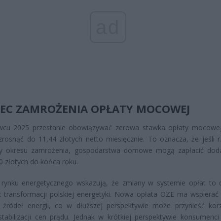
ad
EC ZAMROŻENIA OPŁATY MOCOWEJ
wcu 2025 przestanie obowiązywać zerowa stawka opłaty mocowej
osnąć do 11,44 złotych netto miesięcznie. To oznacza, że jeśli r
ży okresu zamrożenia, gospodarstwa domowe mogą zapłacić do
0 złotych do końca roku.
i rynku energetycznego wskazują, że zmiany w systemie opłat to 
 transformacji polskiej energetyki. Nowa opłata OZE ma wspierać
h źródeł energii, co w dłuższej perspektywie może przynieść kor
stabilizacji cen prądu. Jednak w krótkiej perspektywie konsumenc