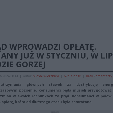
ĄD WPROWADZI OPŁATĘ.
ANY JUŻ W STYCZNIU, W LI
ZIE GORZEJ
a 2024 00:41
|
Autor:
Michał Wierzbicki
|
Aktualności
|
Brak komentarzy
utrzymania głównych stawek za dystrybucję energ
czasowym poziomie, konsumenci będą musieli przygotować 
 zmian w swoich rachunkach za prąd. Konsumenci w połowi
 opłatę, która od dłuższego czasu była zamrożona.
REKLAMA