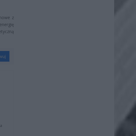
omowe z
energię
etyczną
wuj
na