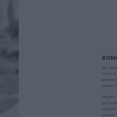
KONI
Po czer
może wzr
przedłu
prawie 7
Eksperc
początek
czystyc
postaci 