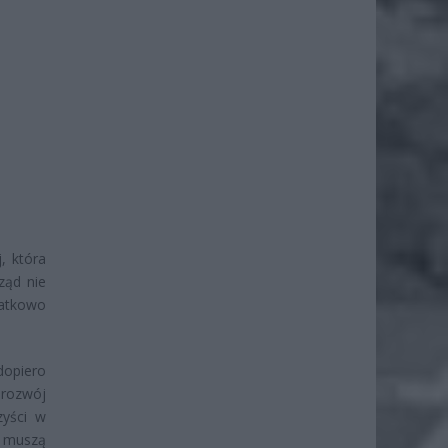
, która
ząd nie
datkowo
dopiero
 rozwój
zyści w
i muszą