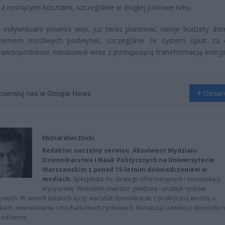
ię z rosnącymi kosztami, szczególnie w drugiej połowie roku.
y indywidualni powinni więc już teraz planować swoje budżety d
nieniem możliwych podwyżek, szczególnie że system opłat za 
prawdopodobnie ewoluował wraz z postępującą transformacją energ
bserwuj nas w Google News
Obser
Michał Wierzbicki
Redaktor naczelny serwisu. Absolwent Wydziału
Dziennikarstwa i Nauk Politycznych na Uniwersytecie
Warszawskim z ponad 15-letnim doświadczeniem w
mediach.
Specjalista ds. strategii informacyjnych i komunikacji
kryzysowej. Wieloletni inwestor giełdowy i praktyk rynków
owych. W swoich tekstach łączy warsztat dziennikarski z praktyczną wiedzą o
kach, inwestowaniu i mechanizmach rynkowych, tłumacząc zawiłości ekonomii 
codzienny.