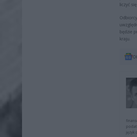
liczyć s
Odbiorc
uwzględ
będzie 
kraju.
O
finans
podat
język 