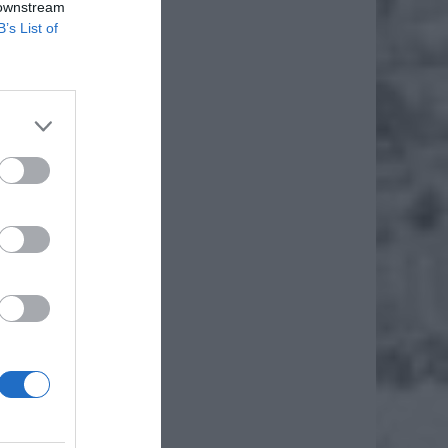
 downstream
czenia.
B’s List of
iero