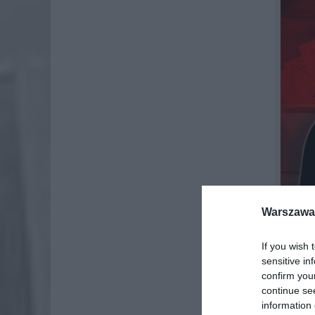
Warszawa 
If you wish 
sensitive in
confirm you
MAŁA
continue se
information 
Na rach