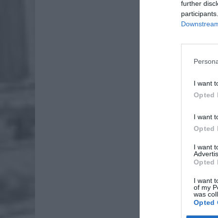
further disc
Tauron 
participants
Wyjaśnia
Downstream 
Persona
I want t
Opted 
I want t
Opted 
I want 
Advertis
Opted 
I want t
of my P
was col
ZOBA
Opted 
Lid