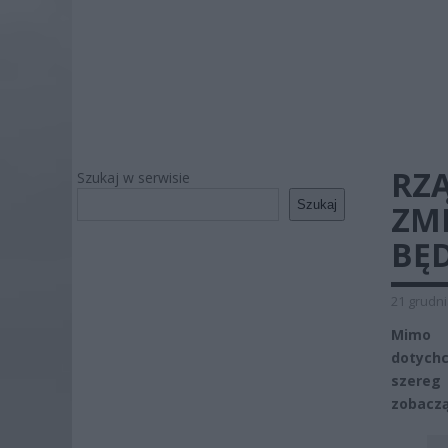
RZ
Szukaj w serwisie
Szukaj
ZMI
BĘD
21 grudni
Mimo 
dotych
szereg
zobaczą