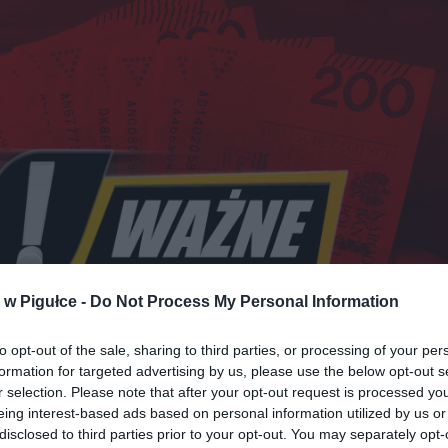
w Pigułce -
Do Not Process My Personal Information
to opt-out of the sale, sharing to third parties, or processing of your per
Fot. Warszawa w Pigułce
formation for targeted advertising by us, please use the below opt-out s
r selection. Please note that after your opt-out request is processed y
 REWOLUCJA W OPŁATACH
eing interest-based ads based on personal information utilized by us or
disclosed to third parties prior to your opt-out. You may separately opt-
unkach największych dostawców prądu, jak ENEA, Energa, E. ON, 