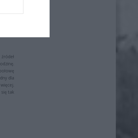
ł.
 źródeł
dzinę.
 połowę
dny dla
 więcej.
się tak