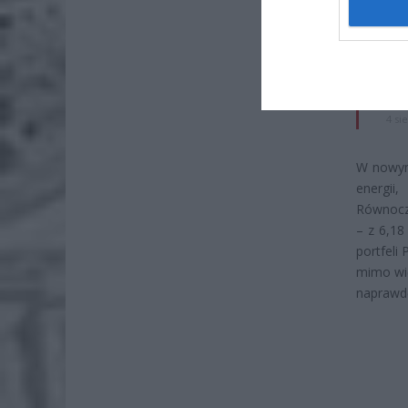
po
4 si
Pie
Wni
4 si
W nowym 
energii
Równocz
– z 6,18
portfeli
mimo wię
naprawdę