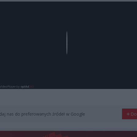
Play
aj nas do preferowanych źródeł w Google
Do