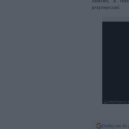
zaleceń, a rze
przyzwyczaić.
Dodaj nas do 