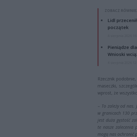
ZOBACZ RÓWNIE
Lidl przeceni
początek
4 sierpnia 2026 16
Pieniądze dla
Wnioski wcią
4 sierpnia 2026 12
Rzecznik podobnie, 
maseczki, szczegól
wprost, że wszystko
–
To zależy od nas. 
w granicach 130 pr
jest duża gęstość za
te nasze zalecenia 
mogą nas ochronić 