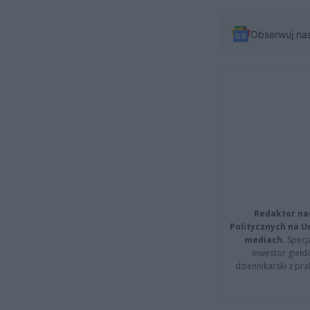
Obserwuj na
Redaktor na
Politycznych na 
mediach.
Specja
inwestor giełd
dziennikarski z pr