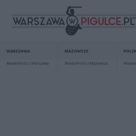
WARSZAWA
MAZOWSZE
POLSK
Wiadomości z Warszawy
Wiadomości z Mazowsza
Wiadomo