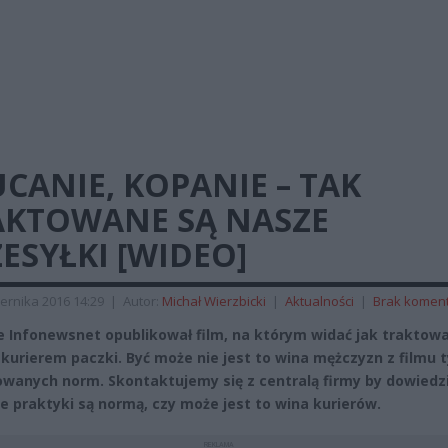
CANIE, KOPANIE – TAK
AKTOWANE SĄ NASZE
ESYŁKI [WIDEO]
ernika 2016 14:29
|
Autor:
Michał Wierzbicki
|
Aktualności
|
Brak komen
 Infonewsnet opublikował film, na którym widać jak traktow
kurierem paczki. Być może nie jest to wina mężczyzn z filmu t
wanych norm. Skontaktujemy się z centralą firmy by dowiedzi
ie praktyki są normą, czy może jest to wina kurierów.
REKLAMA