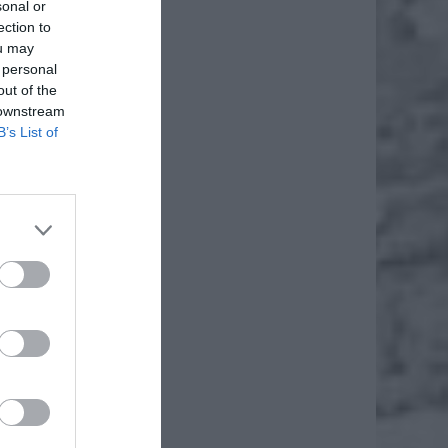
sonal or
ection to
ou may
 personal
out of the
 downstream
B’s List of
daj