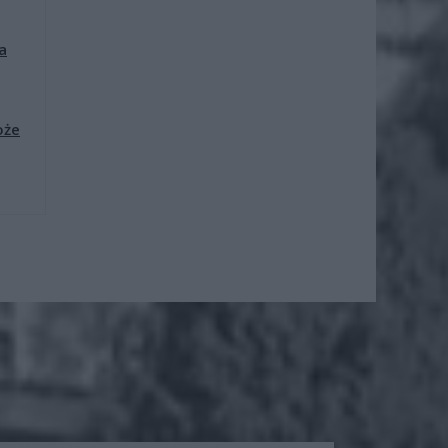
a
oże