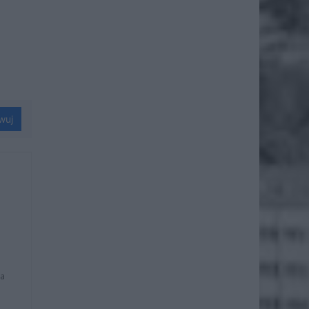
wuj
na