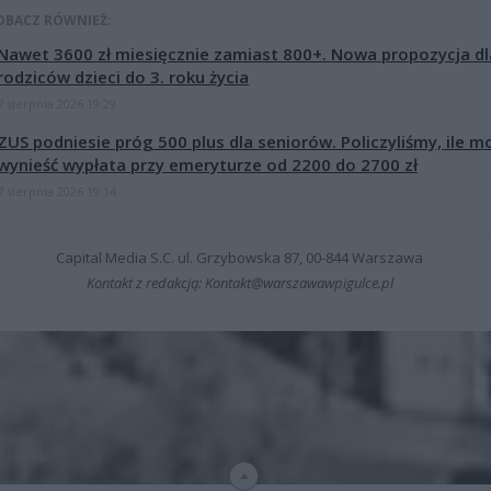
OBACZ RÓWNIEŻ:
Nawet 3600 zł miesięcznie zamiast 800+. Nowa propozycja dl
rodziców dzieci do 3. roku życia
7 sierpnia 2026 19:29
ZUS podniesie próg 500 plus dla seniorów. Policzyliśmy, ile m
wynieść wypłata przy emeryturze od 2200 do 2700 zł
7 sierpnia 2026 19:14
Capital Media S.C. ul. Grzybowska 87, 00-844 Warszawa
Kontakt z redakcją: Kontakt@warszawawpigulce.pl