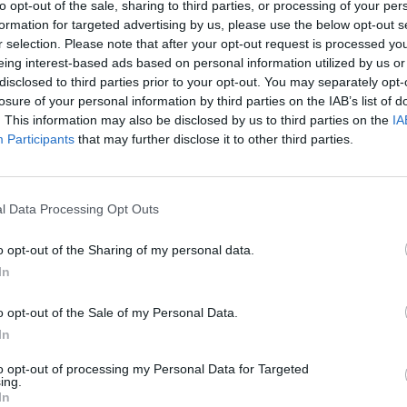
to opt-out of the sale, sharing to third parties, or processing of your per
ad
formation for targeted advertising by us, please use the below opt-out s
r selection. Please note that after your opt-out request is processed y
eing interest-based ads based on personal information utilized by us or
disclosed to third parties prior to your opt-out. You may separately opt-
losure of your personal information by third parties on the IAB’s list of
. This information may also be disclosed by us to third parties on the
IA
Participants
that may further disclose it to other third parties.
aj nas do preferowanych źródeł w Google
Do
l Data Processing Opt Outs
o opt-out of the Sharing of my personal data.
In
o opt-out of the Sale of my Personal Data.
In
to opt-out of processing my Personal Data for Targeted
ing.
In