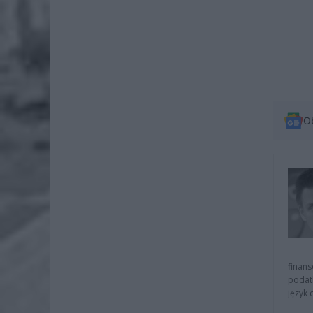
O
finans
podat
język 