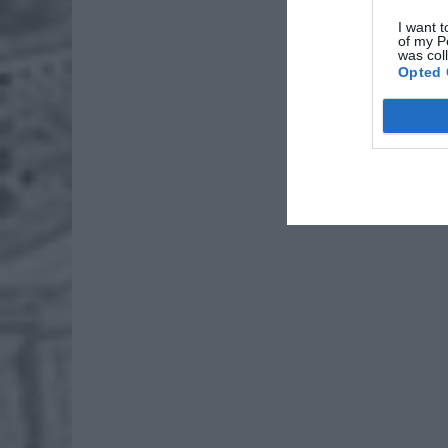
I want t
of my P
was col
Opted 