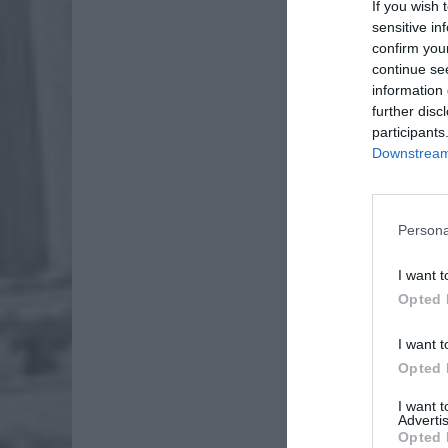
If you wish 
sensitive in
confirm you
continue se
information 
further disc
participants
Downstream 
Dod
Persona
I want t
Opted 
I want t
Opted 
I want 
Advertis
Opted 