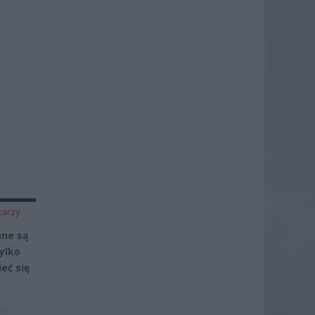
tarzy
ane są
ylko
eć się