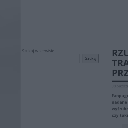
RZU
Szukaj w serwisie
Szukaj
TR
PRZ
30 paździ
Fanpage
nadane 
wyśrubo
czy tak