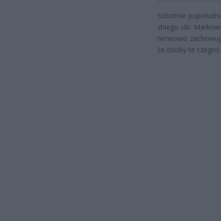
Sobotnie popołudnie
zbiegu ulic Markow
nerwowo zachowując
że osoby te czego