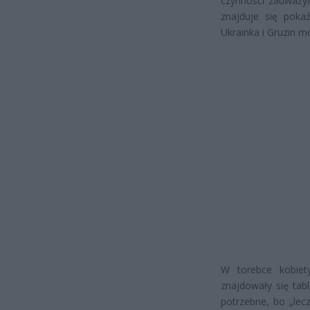
czynności zauważyli
znajduje się pokaź
Ukrainka i Gruzin 
W torebce kobiet
znajdowały się tabl
potrzebne, bo „lec