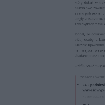
który dotarł w tra
aluminiowe zawinią
są mu potrzebne, bo
uległy zniszczeniu,
zawiniątkach z folii
Dodał, że dokumen
bliżej osoby, z kt
Gruzinie ujawniono 
na miejsce wezwali
zbadane przez polic
Źródło: Straż Miejsk
ZOBACZ RÓWNIE
ZUS podniesie
wynieść wypł
7 sierpnia 2026 19