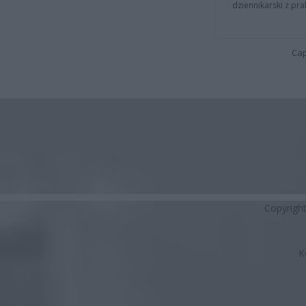
dziennikarski z pr
Cap
Copyrigh
K