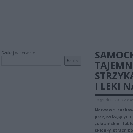
SAMOC
Szukaj w serwisie
Szukaj
TAJEMN
STRZYK
I LEKI 
16 grudnia 2019 23:38
Nerwowe zachowa
przejeżdżający
„ukraińskie tab
skłoniły strażnik