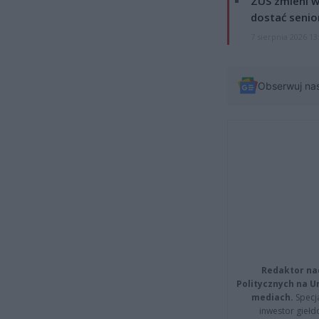
ZUS zmieni w
dostać senio
7 sierpnia 2026 13
Obserwuj na
Redaktor na
Politycznych na 
mediach.
Specja
inwestor giełd