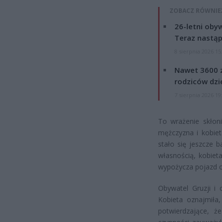
ZOBACZ RÓWNIE
26-letni obyw
Teraz nastąp
8 sierpnia 2026 15
Nawet 3600 z
rodziców dzie
7 sierpnia 2026 19
To wrażenie skłonił
mężczyzna i kobiet
stało się jeszcze 
własnością, kobiet
wypożycza pojazd o
Obywatel Gruzji i 
Kobieta oznajmiła
potwierdzające, ż