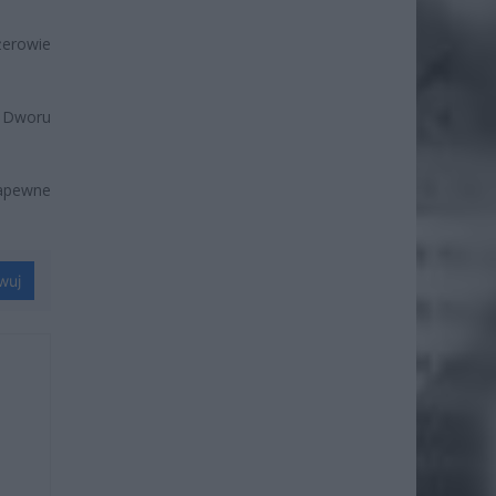
żerowie
o Dworu
zapewne
wuj