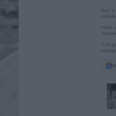
Ruch w 
komunikac
Policja
Mazowiec
Przed go
na polig
O