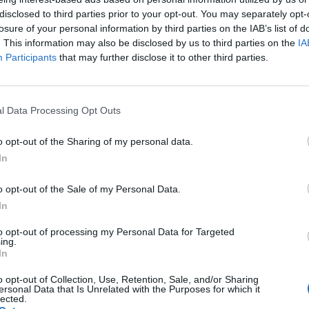
disclosed to third parties prior to your opt-out. You may separately opt-
losure of your personal information by third parties on the IAB’s list of
. This information may also be disclosed by us to third parties on the
IA
Participants
that may further disclose it to other third parties.
l Data Processing Opt Outs
o opt-out of the Sharing of my personal data.
In
o opt-out of the Sale of my Personal Data.
Lotnisko Chopina, Terminal A. Fot. Wistula / Wikipedia
In
to opt-out of processing my Personal Data for Targeted
prac budowlanych, niedaleko Aresztu Deportacyjnego Straży Granic
ing.
 Chopina, koparka natknęła się na niewybuch.
In
o opt-out of Collection, Use, Retention, Sale, and/or Sharing
CZ RÓWNIEŻ:
ersonal Data that Is Unrelated with the Purposes for which it
lected.
l przecenił hit do kuchni. Air fryer tańszy aż o 150 zł, a to dop