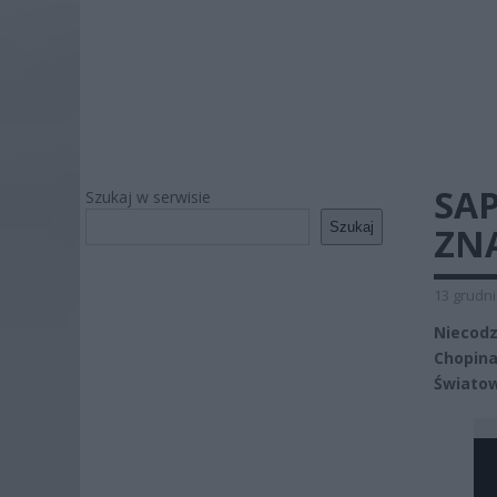
SA
Szukaj w serwisie
Szukaj
ZN
13 grudni
Niecod
Chopin
Światow