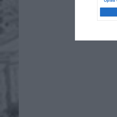
Opted 
po
4 si
Pie
Wni
4 si