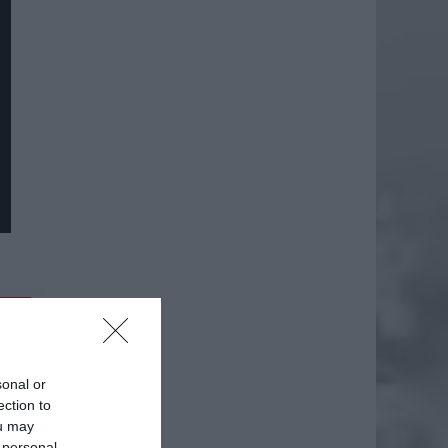
daj
sonal or
ection to
ou may
 personal