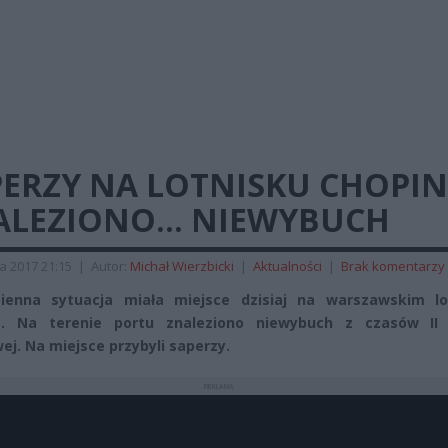
PERZY NA LOTNISKU CHOPIN
ALEZIONO… NIEWYBUCH
a 2017 21:15
|
Autor:
Michał Wierzbicki
|
Aktualności
|
Brak komentarzy
zienna sytuacja miała miejsce dzisiaj na warszawskim lo
a. Na terenie portu znaleziono niewybuch z czasów II
ej. Na miejsce przybyli saperzy.
REKLAMA