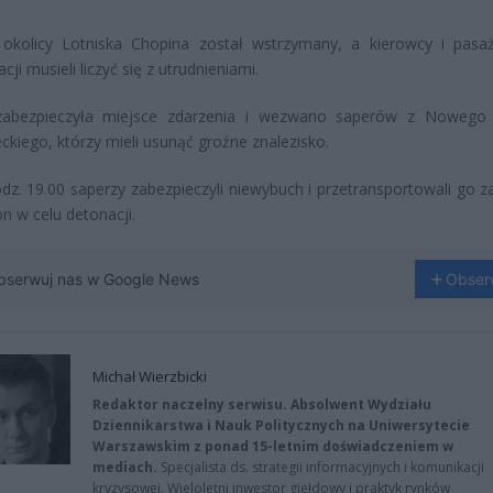
okolicy Lotniska Chopina został wstrzymany, a kierowcy i pasa
ji musieli liczyć się z utrudnieniami.
 zabezpieczyła miejsce zdarzenia i wezwano saperów z Noweg
kiego, którzy mieli usunąć groźne znalezisko.
dz. 19.00 saperzy zabezpieczyli niewybuch i przetransportowali go 
on w celu detonacji.
bserwuj nas w Google News
Obser
Michał Wierzbicki
Redaktor naczelny serwisu. Absolwent Wydziału
Dziennikarstwa i Nauk Politycznych na Uniwersytecie
Warszawskim z ponad 15-letnim doświadczeniem w
mediach.
Specjalista ds. strategii informacyjnych i komunikacji
kryzysowej. Wieloletni inwestor giełdowy i praktyk rynków