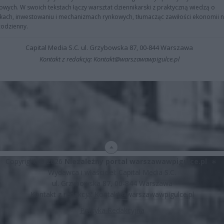
owych. W swoich tekstach łączy warsztat dziennikarski z praktyczną wiedzą o
kach, inwestowaniu i mechanizmach rynkowych, tłumacząc zawiłości ekonomii 
codzienny.
Capital Media S.C. ul. Grzybowska 87, 00-844 Warszawa
Kontakt z redakcją: Kontakt@warszawawpigulce.pl
Copyright © 2026
Niezależny portal warszawawpigulce.pl
∗
Wydawca i właściciel: Capital Media S.C.
ul. Grzybowska 87, 00-844 Warszawa
Kontakt z redakcją:
Kontakt@warszawawpigulce.pl
Polityka Redakcyjna