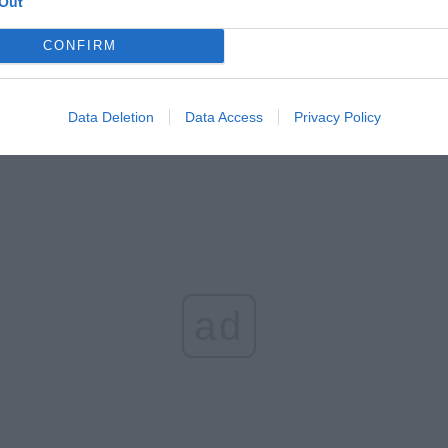
Out
czątek
CONFIRM
erpnia 2026 16:06
niądze dla milionów polskich rodzin. ZUS wypłacił już 173 mln z
oski wciąż można składać
Data Deletion
Data Access
Privacy Policy
erpnia 2026 12:56
ad