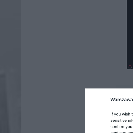
Dod
Warszawa 
If you wish 
sensitive in
confirm you
continue se