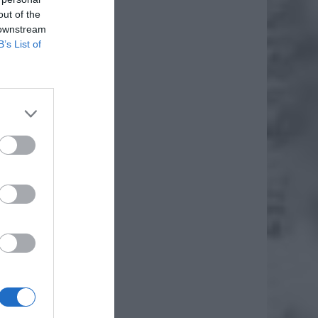
out of the
 downstream
B’s List of
znej na
iero