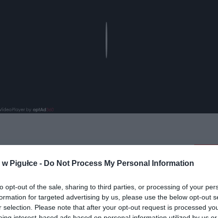
Play
aj nas do preferowanych źródeł w Google
Do
w Pigułce -
Do Not Process My Personal Information
to opt-out of the sale, sharing to third parties, or processing of your per
formation for targeted advertising by us, please use the below opt-out s
r selection. Please note that after your opt-out request is processed y
eing interest-based ads based on personal information utilized by us or